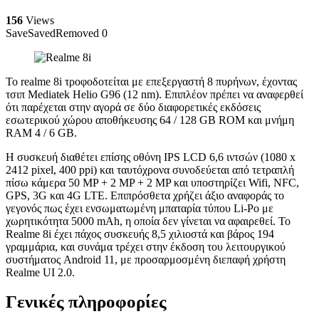
156
Views
Save
Saved
Removed
0
Το realme 8i τροφοδοτείται με επεξεργαστή 8 πυρήνων, έχοντας
τσιπ Mediatek Helio G96 (12 nm). Επιπλέον πρέπει να αναφερθεί
ότι παρέχεται στην αγορά σε δύο διαφορετικές εκδόσεις
εσωτερικού χώρου αποθήκευσης 64 / 128 GB ROM και μνήμη
RAM 4 / 6 GB.
Η συσκευή διαθέτει επίσης οθόνη IPS LCD 6,6 ιντσών (1080 x
2412 pixel, 400 ppi) και ταυτόχρονα συνοδεύεται από τετραπλή
πίσω κάμερα 50 MP + 2 MP + 2 MP και υποστηρίζει Wifi, NFC,
GPS, 3G και 4G LTE. Επιπρόσθετα χρήζει άξιο αναφοράς το
γεγονός πως έχει ενσωματωμένη μπαταρία τύπου Li-Po με
χωρητικότητα 5000 mAh, η οποία δεν γίνεται να αφαιρεθεί. Το
Realme 8i έχει πάχος συσκευής 8,5 χιλιοστά και βάρος 194
γραμμάρια, και συνάμα τρέχει στην έκδοση του λειτουργικού
συστήματος Android 11, με προσαρμοσμένη διεπαφή χρήστη
Realme UI 2.0.
Γενικές πληροφορίες