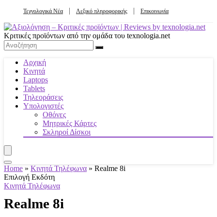
Τεχνολογικά Νέα
Λεξικό πληροφορικής
Επικοινωνία
Κριτικές προϊόντων από την ομάδα του texnologia.net
Αρχική
Κινητά
Laptops
Tablets
Τηλεοράσεις
Υπολογιστές
Οθόνες
Μητρικές Κάρτες
Σκληροί Δίσκοι
Home
»
Κινητά Τηλέφωνα
»
Realme 8i
Επιλογή Εκδότη
Κινητά Τηλέφωνα
Realme 8i