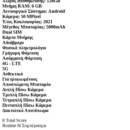
Χώρος αποθήκευσης:
128GB
Μνήμη RAM:
6 GB
Λειτουργικό Σύστημα:
Android
Κάμερα:
50 MPixel
Έτος Κυκλοφορίας:
2021
Μέγεθος Μπαταρίας:
5000mAh
Dual SIM
Κάρτα Μνήμης
Αδιάβροχο
Φυσικό πληκτρολόγιο
Γρήγορη Φόρτιση
Ασύρματη Φόρτιση
4G - LTE
5G
Ανθεκτικό
Για ηλικιωμένους
Αποσπώμενη Μπαταρία
Διπλή Πίσω Κάμερα
Τριπλή Πίσω Κάμερα
Τετραπλή Πίσω Κάμερα
Πενταπλή Πίσω Κάμερα
Δακτυλικό Αποτύπωμα
8
Total Score
Realme 8i Συμπέρασμα