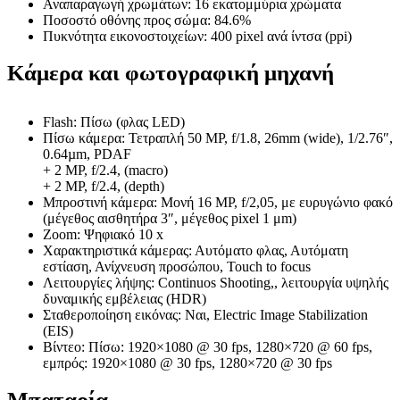
Αναπαραγωγή χρωμάτων: 16 εκατομμύρια χρώματα
Ποσοστό οθόνης προς σώμα: 84.6%
Πυκνότητα εικονοστοιχείων: 400 pixel ανά ίντσα (ppi)
Κάμερα και φωτογραφική μηχανή
Flash: Πίσω (φλας LED)
Πίσω κάμερα: Τετραπλή 50 MP, f/1.8, 26mm (wide), 1/2.76″,
0.64µm, PDAF
+ 2 MP, f/2.4, (macro)
+ 2 MP, f/2.4, (depth)
Μπροστινή κάμερα: Μονή 16 MP, f/2,05, με ευρυγώνιο φακό
(μέγεθος αισθητήρα 3″, μέγεθος pixel 1 μm)
Zoom: Ψηφιακό 10 x
Χαρακτηριστικά κάμερας: Αυτόματο φλας, Αυτόματη
εστίαση, Ανίχνευση προσώπου, Touch to focus
Λειτουργίες λήψης: Continuos Shooting,, λειτουργία υψηλής
δυναμικής εμβέλειας (HDR)
Σταθεροποίηση εικόνας: Ναι, Electric Image Stabilization
(EIS)
Βίντεο: Πίσω: 1920×1080 @ 30 fps, 1280×720 @ 60 fps,
εμπρός: 1920×1080 @ 30 fps, 1280×720 @ 30 fps
Μπαταρία