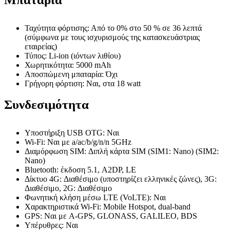
Ταχύτητα φόρτισης: Από το 0% στο 50 % σε 36 λεπτά
(σύμφωνα με τους ισχυρισμούς της κατασκευάστριας
εταιρείας)
Τύπος: Li-ion (ιόντων λιθίου)
Χωρητικότητα: 5000 mAh
Αποσπώμενη μπαταρία: Όχι
Γρήγορη φόρτιση: Ναι, στα 18 watt
Συνδεσιμότητα
Υποστήριξη USB OTG: Ναι
Wi-Fi: Ναι με a/ac/b/g/n/n 5GHz
Διαμόρφωση SIM: Διπλή κάρτα SIM (SIM1: Nano) (SIM2:
Nano)
Bluetooth: έκδοση 5.1, A2DP, LE
Δίκτυο 4G: Διαθέσιμο (υποστηρίζει ελληνικές ζώνες), 3G:
Διαθέσιμο, 2G: Διαθέσιμο
Φωνητική κλήση μέσω LTE (VoLTE): Ναι
Χαρακτηριστικά Wi-Fi: Mobile Hotspot, dual-band
GPS: Ναι με A-GPS, GLONASS, GALILEO, BDS
Υπέρυθρες: Ναι