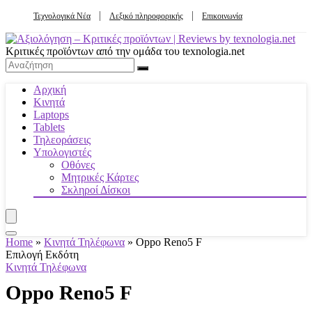
Τεχνολογικά Νέα
Λεξικό πληροφορικής
Επικοινωνία
Κριτικές προϊόντων από την ομάδα του texnologia.net
Αρχική
Κινητά
Laptops
Tablets
Τηλεοράσεις
Υπολογιστές
Οθόνες
Μητρικές Κάρτες
Σκληροί Δίσκοι
Home
»
Κινητά Τηλέφωνα
»
Oppo Reno5 F
Επιλογή Εκδότη
Κινητά Τηλέφωνα
Oppo Reno5 F