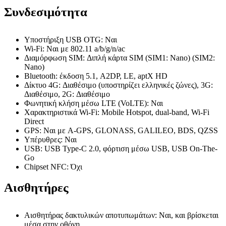
Συνδεσιμότητα
Υποστήριξη USB OTG: Ναι
Wi-Fi: Ναι με 802.11 a/b/g/n/ac
Διαμόρφωση SIM: Διπλή κάρτα SIM (SIM1: Nano) (SIM2:
Nano)
Bluetooth: έκδοση 5.1, A2DP, LE, aptX HD
Δίκτυο 4G: Διαθέσιμο (υποστηρίζει ελληνικές ζώνες), 3G:
Διαθέσιμο, 2G: Διαθέσιμο
Φωνητική κλήση μέσω LTE (VoLTE): Ναι
Χαρακτηριστικά Wi-Fi: Mobile Hotspot, dual-band, Wi-Fi
Direct
GPS: Ναι με A-GPS, GLONASS, GALILEO, BDS, QZSS
Υπέρυθρες: Ναι
USB: USB Type-C 2.0, φόρτιση μέσω USB, USB On-The-
Go
Chipset NFC: Όχι
Αισθητήρες
Αισθητήρας δακτυλικών αποτυπωμάτων: Ναι, και βρίσκεται
μέσα στην οθόνη