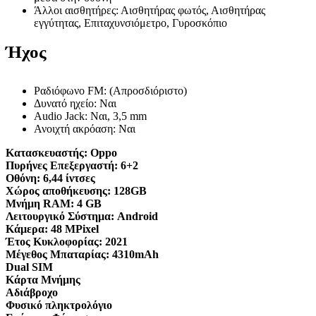
Άλλοι αισθητήρες: Αισθητήρας φωτός, Αισθητήρας
εγγύτητας, Επιταχυνσιόμετρο, Γυροσκόπιο
Ήχος
Ραδιόφωνο FM: (Απροσδιόριστο)
Δυνατό ηχείο: Ναι
Audio Jack: Ναι, 3,5 mm
Ανοιχτή ακρόαση: Ναι
Κατασκευαστής:
Oppo
Πυρήνες Επεξεργαστή:
6+2
Οθόνη:
6,44 ίντσες
Χώρος αποθήκευσης:
128GB
Μνήμη RAM:
4 GB
Λειτουργικό Σύστημα:
Android
Κάμερα:
48 MPixel
Έτος Κυκλοφορίας:
2021
Μέγεθος Μπαταρίας:
4310mAh
Dual SIM
Κάρτα Μνήμης
Αδιάβροχο
Φυσικό πληκτρολόγιο