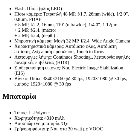
Flash: Πίσω (φλας LED)
Πίσω κάμερα: Τετραπλή 48 MP, f/1.7, 26mm (wide), 1/2.0″,
0.8µm, PDAF
+ 8 MP, f/2.2, 16mm, 119˚ (ultrawide), 1/4.0″, 1.12µm
+ 2 MP, f/2.4, (macro)
+ 2 MP, f/2.4, (depth)
Μπροστινή κάμερα: Μονή 32 MP, f/2.4, Wide Angle Camera
Χαρακτηριστικά κάμερας: Αυτόματο φλας, Αυτόματη
εστίαση, Ανίχνευση προσώπου, Touch to focus
Λειτουργίες λήψης: Continuos Shooting,, λειτουργία υψηλής
δυναμικής εμβέλειας (HDR)
Σταθεροποίηση εικόνας: Ναι, Electric Image Stabilization
(EIS)
Βίντεο: Πίσω: 3840×2160 @ 30 fps, 1920×1080 @ 30 fps,
εμπρός: 1920×1080 @ 30 fps
Μπαταρία
Τύπος: Li-Polymer
Χωρητικότητα: 4310 mAh
Αποσπώμενη μπαταρία: Όχι
Γρήγορη φόρτιση: Ναι, στα 30 watt με VOOC