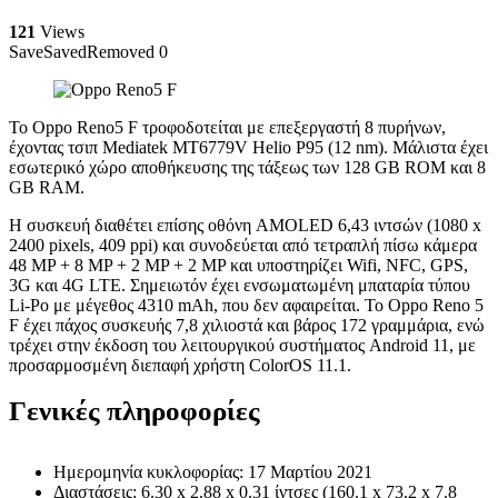
121
Views
Save
Saved
Removed
0
Το Oppo Reno5 F τροφοδοτείται με επεξεργαστή 8 πυρήνων,
έχοντας τσιπ Mediatek MT6779V Helio P95 (12 nm). Μάλιστα έχει
εσωτερικό χώρο αποθήκευσης της τάξεως των 128 GB ROM και 8
GB RAM.
Η συσκευή διαθέτει επίσης οθόνη AMOLED 6,43 ιντσών (1080 x
2400 pixels, 409 ppi) και συνοδεύεται από τετραπλή πίσω κάμερα
48 MP + 8 MP + 2 MP + 2 MP και υποστηρίζει Wifi, NFC, GPS,
3G και 4G LTE. Σημειωτόν έχει ενσωματωμένη μπαταρία τύπου
Li-Po με μέγεθος 4310 mAh, που δεν αφαιρείται. Το Oppo Reno 5
F έχει πάχος συσκευής 7,8 χιλιοστά και βάρος 172 γραμμάρια, ενώ
τρέχει στην έκδοση του λειτουργικού συστήματος Android 11, με
προσαρμοσμένη διεπαφή χρήστη ColorOS 11.1.
Γενικές πληροφορίες
Ημερομηνία κυκλοφορίας: 17 Μαρτίου 2021
Διαστάσεις: 6.30 x 2.88 x 0.31 ίντσες (160.1 x 73.2 x 7.8