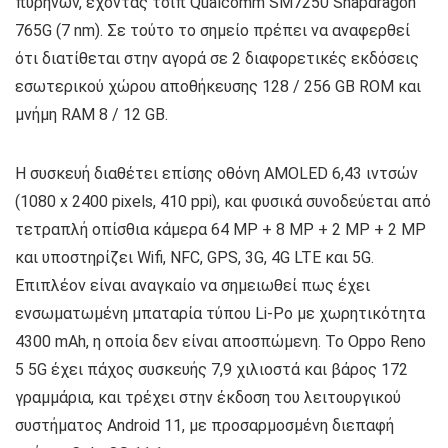
πυρήνων, έχοντας τσιπ Qualcomm SM7250 Snapdragon
765G (7 nm). Σε τούτο το σημείο πρέπει να αναφερθεί
ότι διατίθεται στην αγορά σε 2 διαφορετικές εκδόσεις
εσωτερικού χώρου αποθήκευσης 128 / 256 GB ROM και
μνήμη RAM 8 / 12 GB.
Η συσκευή διαθέτει επίσης οθόνη AMOLED 6,43 ιντσών
(1080 x 2400 pixels, 410 ppi), και φυσικά συνοδεύεται από
τετραπλή οπίσθια κάμερα 64 MP + 8 MP + 2 MP + 2 MP
και υποστηρίζει Wifi, NFC, GPS, 3G, 4G LTE και 5G.
Επιπλέον είναι αναγκαίο να σημειωθεί πως έχει
ενσωματωμένη μπαταρία τύπου Li-Po με χωρητικότητα
4300 mAh, η οποία δεν είναι αποσπώμενη. Το Oppo Reno
5 5G έχει πάχος συσκευής 7,9 χιλιοστά και βάρος 172
γραμμάρια, και τρέχει στην έκδοση του λειτουργικού
συστήματος Android 11, με προσαρμοσμένη διεπαφή