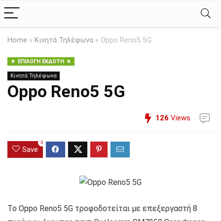
Home
»
Κινητά Τηλέφωνα
»
Oppo Reno5 5G
ΕΠΙΛΟΓΉ ΕΚΔΌΤΗ
Κινητά Τηλέφωνα
Oppo Reno5 5G
126
Views
0
Save
Το Oppo Reno5 5G τροφοδοτείται με επεξεργαστή 8