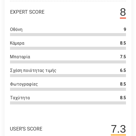
8
EXPERT SCORE
Οθόνη
9
Κάμερα
8.5
Μπαταρία
7.5
Σχέση ποιότητας τιμής
6.5
Φωτογραφίες
8.5
Ταχύτητα
8.5
7.3
USER'S SCORE