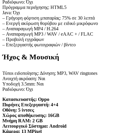
Ραδιόφωνο: Όχι
Πρόγραμμα περιήγησης: HTML5
Java: Όχι
– Γρήγορη φόρτιση μπαταρίας: 75% σε 30 λεπτά
– Ενεργή ακύρωση θορύβου με ειδικό μικρόφωνο
– Αναπαραγωγή MP4 / H.264
– Αναπαραγωγή MP3 / WAV / eAAC + / FLAC
– Προβολή εγγράφων
– Επεξεργαστής φωτογραφιών / βίντεο
Ήχος & Μουσική
Τύποι ειδοποίησης: Δόνηση; MP3, WAV ringtones
Ανοιχτή ακρόαση: Ναι
Υποδοχή 3.5mm: Ναι
Ραδιόφωνο: Όχι
Κατασκευαστής:
Oppo
Πυρήνες Επεξεργαστή:
4+4
Οθόνη:
5 ίντσες
Χώρος αποθήκευσης:
16GB
Μνήμη RAM:
2 GB
Λειτουργικό Σύστημα:
Android
Κάμερα:
13 MPixel