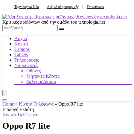
Τεχνολογικά Νέα
Λεξικό πληροφορικής
Επικοινωνία
Κριτικές προϊόντων από την ομάδα του texnologia.net
Αρχική
Κινητά
Laptops
Tablets
Τηλεοράσεις
Υπολογιστές
Οθόνες
Μητρικές Κάρτες
Σκληροί Δίσκοι
Home
»
Κινητά Τηλέφωνα
»
Oppo R7 lite
Επιλογή Εκδότη
Κινητά Τηλέφωνα
Oppo R7 lite