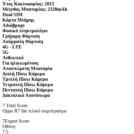
Έτος Κυκλοφορίας:
2015
Μέγεθος Μπαταρίας:
2320mAh
Dual SIM
Κάρτα Μνήμης
Αδιάβροχο
Φυσικό πληκτρολόγιο
Γρήγορη Φόρτιση
Ασύρματη Φόρτιση
4G - LTE
5G
Ανθεκτικό
Για ηλικιωμένους
Αποσπώμενη Μπαταρία
Διπλή Πίσω Κάμερα
Τριπλή Πίσω Κάμερα
Τετραπλή Πίσω Κάμερα
Πενταπλή Πίσω Κάμερα
Δακτυλικό Αποτύπωμα
7
Total Score
Oppo R7 lite τελικό συμπέρασμα
7
Expert Score
Οθόνη
7.5