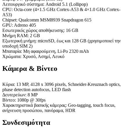
Λειτουργικό σύστημα: Android 5.1 (Lollipop)
CPU: Octa-core (4×1.5 GHz Cortex-A53 & 4×1.0 GHz Cortex-
A53)
Chipset: Qualcomm MSM8939 Snapdragon 615
GPU: Adreno 405
Εσωτερικός χώρος αποθήκευσης: 16 GB
Μνήμη RAM: 2 GB
Εξωτερική μνήμη: microSD, έως και 128 GB (χρησιμοποιεί την
υποδοχή SIM 2)
Μπαταρία: Μη αφαιρούμενη, Li-Po 2320 mAh
Χρώματα: Χρυσό, Ασημί, Λευκό
Κάμερα & Βίντεο
Κύρια: 13 MP, 4128 x 3096 pixels, Schneider-Kreuznach optics,
phase detection autofocus, LED flash
Δευτερεύων: 8 MP
Βίντεο: 1080p @ 30fps
Χαρακτηριστικά βασικής κάμερας: Geo-tagging, touch focus,
ανίχνευση προσώπου, πανόραμα, HDR
Συνδεσιμότητα