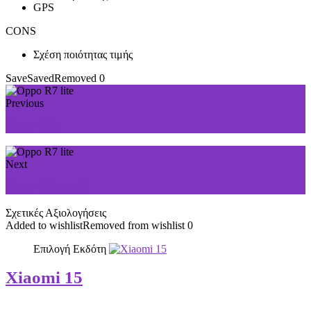
GPS
CONS
Σχέση ποιότητας τιμής
Save
Saved
Removed
0
Previous
Oppo R7s
Next
Oppo Mirror 5
Σχετικές Αξιολογήσεις
Added to wishlist
Removed from wishlist
0
Επιλογή Εκδότη
Xiaomi 15