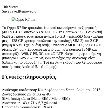
100
Views
Save
Saved
Removed
0
Το Oppo R7 lite τροφοδοτείται από οκταπύρηνο επεξεργαστή
(4×1.5 GHz Cortex-A53 & 4×1.0 GHz Cortex-A53). Η συσκευή
διαθέτει επίσης εσωτερική μνήμη 16 GB + microSD (επεκτάσιμη
μέχρι 128 GB χρησιμοποιώντας την υποδοχή SIM 2) και 2 GB
μνήμη RAM. Έχει οθόνη αφής 5 ιντσών AMOLED (720 x 1280
pixels, 294 ppi). Συνοδεύεται από μία πίσω κάμερα 13MP και
υποστηρίζει Wifi, GPS, 3G και 4G LTE. Φέρει μη αφαιρούμενη
μπαταρία Li-Po 2320 mAh, ενώ το πάχος της συσκευής είναι
6,3mm και το βάρος 147g. Τρέχει στην έκδοση του λειτουργικού
συστήματος Android 5.1 (Lollipop).
Γενικές πληροφορίες
Διαθέσιμη κατάσταση: Κυκλοφόρησε το Σεπτεμβρίου του 2015
Ζώνες δικτύου: 2G & 3G & 4G
SIM: Διπλή κάρτα (Nano-SIM / Micro-SIM)
Διαστάσεις: 143 x 71 x 6,3 χιλιοστά
Βάρος: 147 γραμμάρια (5.19 oz)