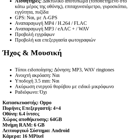
Αισθητήρες
: Δακτυλικό αποτύπωμα (τοποθετημένο στο
κάτω μέρος της οθόνης), επιταχυνσιόμετρο, γυροσκόπιο,
εγγύτητα, πυξίδα
GPS: Ναι, με A-GPS
Αναπαραγωγή MP4 / H.264 / FLAC
Αναπαραγωγή MP3 / eAAC + / WAV
Προβολή εγγράφων
Προβολή και επεξεργασία φωτογραφιών
Ήχος & Μουσική
Τύποι ειδοποίησης: Δόνηση; MP3, WAV ringtones
Ανοιχτή ακρόαση: Ναι
Υποδοχή 3.5 mm: Ναι
Ακύρωση ενεργού θορύβου με ειδικό μικρόφωνο
Ραδιόφωνο: Όχι
Κατασκευαστής:
Oppo
Πυρήνες Επεξεργαστή:
4+4
Οθόνη:
6.4 ίντσες
Χώρος αποθήκευσης:
64GB
Μνήμη RAM:
6 GB
Λειτουργικό Σύστημα:
Android
Κάμερα:
16 MPixel