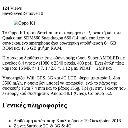
124
Views
Save
Saved
Removed
0
Το Oppo K1 τροφοδοτείται με οκταπύρηνο επεξεργαστή και τσιπ
Qualcomm SDM660 Snapdragon 660 (14 nm), επιπλέον το
συγκεκριμένο smartphone έχει εσωτερική αποθήκευση 64 GB
ROM και 4 / 6 GB μνήμη RAM.
Η συσκευή διαθέτει επίσης οθόνη αφής τύπου Super AMOLED με
μέγεθος 6,4 ιντσών (1080 x 2340 pixels, 403 ppi). Έχει διπλή πίσω
κάμερα: 16 MP, f / 1,7, 1 / 2,8 “, 1,12 μm, PDAF + 2MP και
Υποστηρίζει Wifi, GPS, 3G και 4G LTE. Φέρει μπαταρία Li-Ion
3500 mAh, η οποία δεν μπορεί να αφαιρεθεί, ενώ το πάχος της
συσκευής είναι 7.4 mm και το βάρος 156g. Τρέχει στην έκδοση του
λειτουργικού συστήματος Android 8.1 (Oreo), ColorOS 5.2.
Γενικές πληροφορίες
Διαθέσιμη κατάσταση: Κυκλοφόρησε 19 Οκτωβρίου 2018
Ζώνες δικτύου: 2G & 3G & 4G