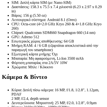
SIM: Διπλή κάρτα SIM (με Nano-SIM)
Διαστάσεις: 158.3 x 75.5 x 7.4 χιλιοστά (6.23 x 2.97 x 0.29
in)
Βάρος: 156 g (5.50 oz)
Λειτουργικό σύστημα: Android 8.1 (Oreo)
CPU: Octa-core (4×2.0 GHz Kryo 260 & 4×1.8 GHz Kryo
260)
Chipset: Qualcomm SDM660 Snapdragon 660 (14 nm)
GPU: Adreno 512
Εσωτερικός χώρος αποθήκευσης: 64 GB
Μνήμη RAM: 4 / 6 GB (εξαρτάται αποκλειστικά από την
παραγωγή του smartphone)
Εξωτερική κάρτα μνήμης: Όχι
Μπαταρία: Μη αφαιρούμενη, Li-Ion 3500 mAh
Φόρτιση μπαταρίας στα 2Α/5V 10W
Χρώματα: Μπλε / Κόκκινο
Κάμερα & Βίντεο
Κύρια: Διπλή πίσω κάμερα: 16 MP, f/1.8, 1/2.8″, 1.12µm,
PDAF
2 MP, f/2.4, depth sensor
Δευτερεύουσα: Μπροστινή: 25 MP, f/2.0, 1/2.8″, 0.9µm