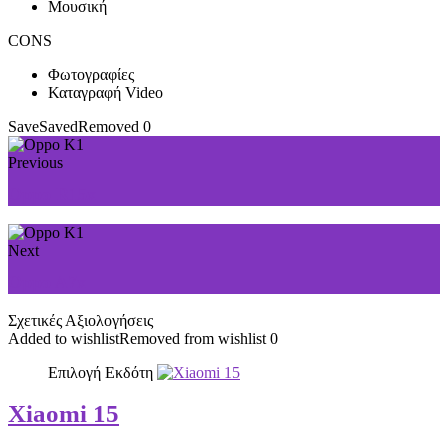
Μουσική
CONS
Φωτογραφίες
Καταγραφή Video
Save
Saved
Removed
0
Previous
Oppo R15x
Next
Oppo A7x
Σχετικές Αξιολογήσεις
Added to wishlist
Removed from wishlist
0
Επιλογή Εκδότη
Xiaomi 15