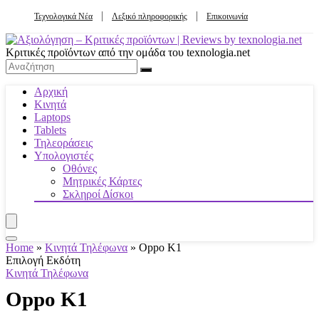
Τεχνολογικά Νέα
Λεξικό πληροφορικής
Επικοινωνία
Κριτικές προϊόντων από την ομάδα του texnologia.net
Αρχική
Κινητά
Laptops
Tablets
Τηλεοράσεις
Υπολογιστές
Οθόνες
Μητρικές Κάρτες
Σκληροί Δίσκοι
Home
»
Κινητά Τηλέφωνα
»
Oppo K1
Επιλογή Εκδότη
Κινητά Τηλέφωνα
Oppo K1