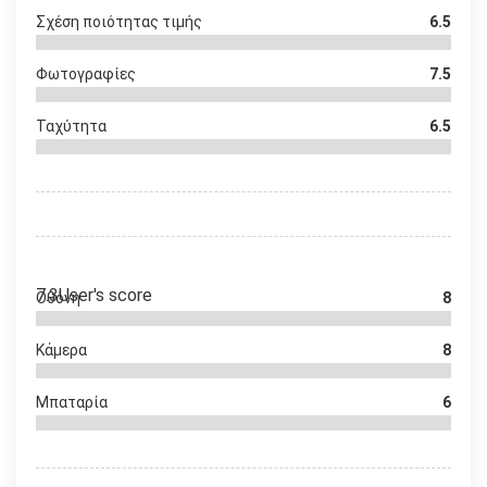
Σχέση ποιότητας τιμής
6.5
Φωτογραφίες
7.5
Ταχύτητα
6.5
7.3
User's score
Οθόνη
8
Κάμερα
8
Μπαταρία
6