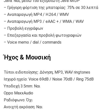
Java: Ναι, μέσω του εξομοιωτή Java MIDP
– Γρήγορη φόρτιση της μπαταρίας: 75% σε 30 λεπτά
– Αναπαραγωγή MP4 / H.264 / WMV
– Αναπαραγωγή MP3 / eAAC + / WMA / WAV
– Προβολή εγγράφων
– Επεξεργασία και προβολή φωτογραφιών
– Voice memo / dial / commands
Ήχος & Μουσική
Τύποι ειδοποίησης: Δόνηση; MP3, WAV ringtones
Ισχυρό ηχείο: Voice 69dB / Noise 70dB / Ring 75dB
Υποδοχή 3.5mm: Ναι
Oppo MaxxAudio
Ραδιόφωνο: Όχι
Ανοιχτή ακρόαση: Ναι