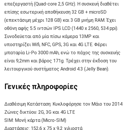
επεξεργαστή (Quad-core 2,5 GHz). Η συσκευή διαθέτει
επίσης εσωτερική αποθήκευση 32 GB + microSD
(επεκτάσιμη μέχρι 128 GB) και 3 GB μνήμη RAM. Έχει
οθόνη αφής 5.5 ιντσών IPS LCD (1440 x 2560, 534 ppi).
Συνοδεύεται από μία πίσω κάμερα 13MP και
υποστηρίζει Wifi, NFC, GPS, 3G και 4G LTE. Φέρει
μπαταρία Li-Po 3000 mAh, ενώ το πάχος της συσκευής
είναι 9,2mm και βάρος 171g. Τρέχει στην έκδοση του
λειτουργικού συστήματος Android 4.3 (Jelly Bean).
Γενικές πληροφορίες
Διαθέσιμη Κατάσταση: Κυκλοφόρησε τον Μάιο του 2014
Ζώνες δικτύου: 2G, 3G και 4G LTE
SIM: Μονή κάρτα (Micro-SIM)
Διαστάσεις: 152,6 x 75 x 9,2 χιλιοστά