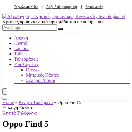
Τεχνολογικά Νέα
Λεξικό πληροφορικής
Επικοινωνία
Κριτικές προϊόντων από την ομάδα του texnologia.net
Αρχική
Κινητά
Laptops
Tablets
Τηλεοράσεις
Υπολογιστές
Οθόνες
Μητρικές Κάρτες
Σκληροί Δίσκοι
Home
»
Κινητά Τηλέφωνα
»
Oppo Find 5
Επιλογή Εκδότη
Κινητά Τηλέφωνα
Oppo Find 5