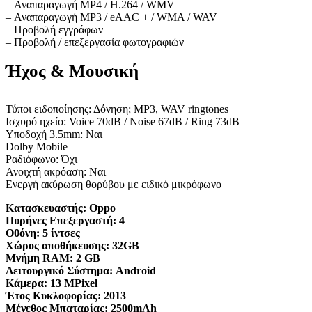
– Αναπαραγωγή MP4 / H.264 / WMV
– Αναπαραγωγή MP3 / eAAC + / WMA / WAV
– Προβολή εγγράφων
– Προβολή / επεξεργασία φωτογραφιών
Ήχος & Μουσική
Τύποι ειδοποίησης: Δόνηση; MP3, WAV ringtones
Ισχυρό ηχείο: Voice 70dB / Noise 67dB / Ring 73dB
Υποδοχή 3.5mm: Ναι
Dolby Mobile
Ραδιόφωνο: Όχι
Ανοιχτή ακρόαση: Ναι
Ενεργή ακύρωση θορύβου με ειδικό μικρόφωνο
Κατασκευαστής:
Oppo
Πυρήνες Επεξεργαστή:
4
Οθόνη:
5 ίντσες
Χώρος αποθήκευσης:
32GB
Μνήμη RAM:
2 GB
Λειτουργικό Σύστημα:
Android
Κάμερα:
13 MPixel
Έτος Κυκλοφορίας:
2013
Μέγεθος Μπαταρίας:
2500mAh