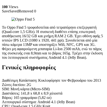
100
Views
Save
Saved
Removed
0
Το Oppo Find 5 τροφοδοτείται από τετραπύρηνο επεξεργαστή
(Quad-core 1,5 GHz). Η συσκευή διαθέτει επίσης εσωτερική
αποθήκευση 16/32 GB και μνήμη RAM 2 GB. Έχει οθόνη αφής 5
ιντσών IPS LCD (1080 x 1920, 441 ppi). Συνοδεύεται από μία
πίσω κάμερα 13MP και υποστηρίζει Wifi, NFC, GPS και 3G.
Φέρει μη αφαιρούμενη μπαταρία Li-Ion 2500 mAh, ενώ το πάχος
της συσκευής εναι 8,9mm και το βάρος 165g. Τρέχει στην έκδοση
του λειτουργικού συστήματος Android 4.1 (Jelly Bean).
Γενικές πληροφορίες
Διαθέσιμη Κατάσταση: Κυκλοφόρησε τον Φεβρουάριο του 2013
Ζώνες δικτύου: 2G
SIM: Μονή κάρτα (Micro-SIM)
Διαστάσεις: 141,8 x 68,8 x 8,9 χιλιοστά
Βάρος: 165 γραμμάρια (5,82 oz)
Λειτουργικό σύστημα: Android 4.1 (Jelly Bean)
CPU: Quad-core 1,5 GHz Krait