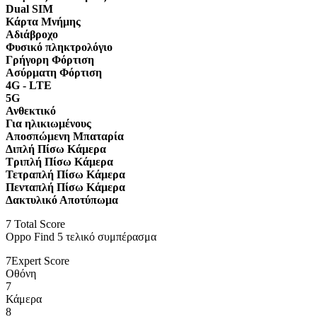
Dual SIM
Κάρτα Μνήμης
Αδιάβροχο
Φυσικό πληκτρολόγιο
Γρήγορη Φόρτιση
Ασύρματη Φόρτιση
4G - LTE
5G
Ανθεκτικό
Για ηλικιωμένους
Αποσπώμενη Μπαταρία
Διπλή Πίσω Κάμερα
Τριπλή Πίσω Κάμερα
Τετραπλή Πίσω Κάμερα
Πενταπλή Πίσω Κάμερα
Δακτυλικό Αποτύπωμα
7
Total Score
Oppo Find 5 τελικό συμπέρασμα
7
Expert Score
Οθόνη
7
Κάμερα
8