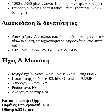
1080 x 2340 pixels, λόγος 19.5: 9 (πυκνότητα ~ 397 ppi)
Επίδοση οθόνης: Contrast ratio: 1392:1 (nominal), 2.987
(sunlight)
Διασκέδαση & δυνατότητες
Αισθητήρες
: Δακτυλικό αποτύπωμα (τοποθετημένο στην
πίσω πλευρά), επιταχυνσιόμετρο, γυροσκόπιο, εγγύτητα,
πυξίδα
GPS: Ναι, με A-GPS, GLONASS, BDS
Ήχος & Μουσική
Ισχυρό ηχείο: Voice 67dB / Noise 72dB / Ring 80dB
Ποιότητα ήχου: Noise -93.4dB / Crosstalk -92.9dB
Υποδοχή 3.5 mm: Ναι
Ραδιόφωνο: FM radio
Ανοιχτή ακρόαση: Ναι
Κατασκευαστής:
Oppo
Πυρήνες Επεξεργαστή:
4+4
Οθόνη:
6,53 ίντσες