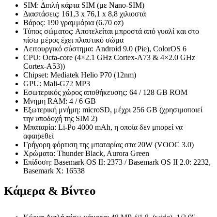
SIM: Διπλή κάρτα SIM (με Nano-SIM)
Διαστάσεις: 161,3 x 76,1 x 8,8 χιλιοστά
Βάρος: 190 γραμμάρια (6.70 oz)
Τύπος σώματος: Αποτελείται μπροστά από γυαλί και στο
πίσω μέρος έχει πλαστικό σώμα
Λειτουργικό σύστημα: Android 9.0 (Pie), ColorOS 6
CPU: Octa-core (4×2.1 GHz Cortex-A73 & 4×2.0 GHz
Cortex-A53))
Chipset: Mediatek Helio P70 (12nm)
GPU: Mali-G72 MP3
Εσωτερικός χώρος αποθήκευσης: 64 / 128 GB ROM
Μνημη RAM: 4 / 6 GB
Εξωτερική μνήμη: microSD, μέχρι 256 GB (χρησιμοποιεί
την υποδοχή της SIM 2)
Μπαταρία: Li-Po 4000 mAh, η οποία δεν μπορεί να
αφαιρεθεί
Γρήγορη φόρτιση της μπαταρίας στα 20W (VOOC 3.0)
Χρώματα: Thunder Black, Aurora Green
Eπίδοση: Basemark OS II: 2373 / Basemark OS II 2.0: 2232,
Basemark X: 16538
Κάμερα & Βίντεο