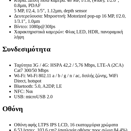
Κύρια: Διπλή πίσω κάμερα: 48 MP, f/1.8, (wide), 1/2.0″,
0.8µm, PDAF
5 MP, f/2.4, 1/5″, 1.12µm, depth sensor
Δευτερεύουσα: Μπροστινή: Motorized pop-up 16 MP, f/2.0,
1/3.1″, 1.0µm
Βίντεο: 1080p@30fps
Χαρακτηριστικά καμερών: Φλας LED, HDR, πανοραμική
λήψη
Συνδεσιμότητα
Ταχύτητα 3G / 4G: HSPA 42,2 / 5,76 Mbps, LTE-A (2CA)
Cat7 300/50 Mbps
Wi-Fi: Wi-Fi 802.11 a / b / g / n / ac, διπλής ζώνης, WiFi
Direct, hotspot
Bluetooth: 5.0, A2DP, LE
NFC: Ναι
USB: microUSB 2.0
Οθόνη
Οθόνη αφής LTPS IPS LCD, 16 εκατομμύρια χρώματα
6.53 ίντσες, 103.6 cm2 (αναλογία οθόνης προς σώμα 84.4%)