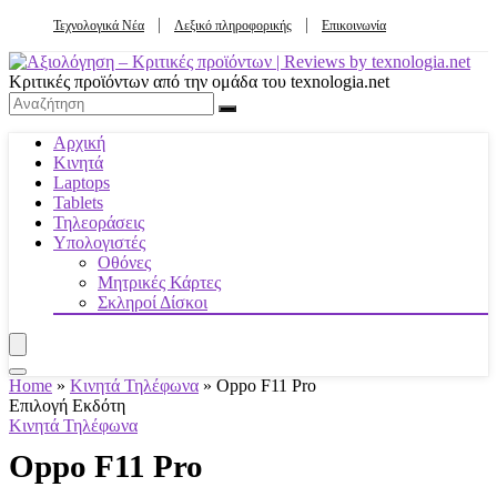
Τεχνολογικά Νέα
Λεξικό πληροφορικής
Επικοινωνία
Κριτικές προϊόντων από την ομάδα του texnologia.net
Αρχική
Κινητά
Laptops
Tablets
Τηλεοράσεις
Υπολογιστές
Οθόνες
Μητρικές Κάρτες
Σκληροί Δίσκοι
Home
»
Κινητά Τηλέφωνα
»
Oppo F11 Pro
Επιλογή Εκδότη
Κινητά Τηλέφωνα
Oppo F11 Pro