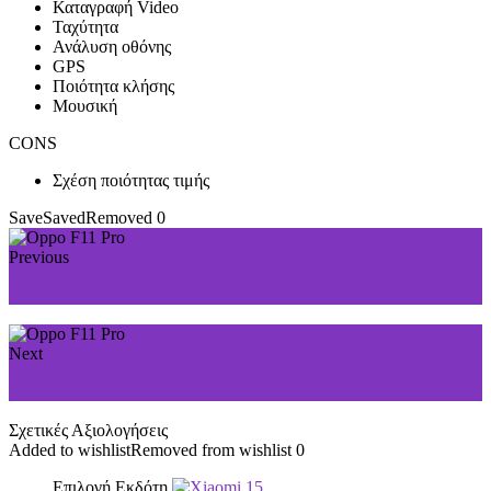
Καταγραφή Video
Ταχύτητα
Ανάλυση οθόνης
GPS
Ποιότητα κλήσης
Μουσική
CONS
Σχέση ποιότητας τιμής
Save
Saved
Removed
0
Previous
Oppo F11
Next
Oppo RX17 Pro
Σχετικές Αξιολογήσεις
Added to wishlist
Removed from wishlist
0
Επιλογή Εκδότη