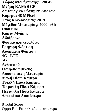
Χώρος αποθήκευσης:
128GB
Μνήμη RAM:
6 GB
Λειτουργικό Σύστημα:
Android
Κάμερα:
48 MPixel
Έτος Κυκλοφορίας:
2019
Μέγεθος Μπαταρίας:
4000mAh
Dual SIM
Κάρτα Μνήμης
Αδιάβροχο
Φυσικό πληκτρολόγιο
Γρήγορη Φόρτιση
Ασύρματη Φόρτιση
4G - LTE
5G
Ανθεκτικό
Για ηλικιωμένους
Αποσπώμενη Μπαταρία
Διπλή Πίσω Κάμερα
Τριπλή Πίσω Κάμερα
Τετραπλή Πίσω Κάμερα
Πενταπλή Πίσω Κάμερα
Δακτυλικό Αποτύπωμα
8
Total Score
Oppo F11 Pro τελικό συμπέρασμα