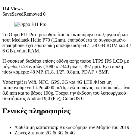
114
Views
Save
Saved
Removed
0
Το Oppo F11 Pro τροφοδοτείται με οκταπύρηνο επεξεργαστή και
τσιπ Mediatek Helio P70 (12nm), επιπρόσθετα το συγκεκριμένο
smartphone έχει εσωτερική αποθήκευση 64 / 128 GB ROM και 4 /
6 GB μνήμη RAM.
Η συσκευή διαθέτει επίσης οθόνη αφής τύπου LTPS IPS LCD με
μέγεθος 6.53 ιντσών (1080 x 2340 pixels, 397 ppi). Έχει διπλή
πίσω κάμερα: 48 MP, f/1.8, 1/2″, 0.8µm, PDAF + 5MP.
Υποστηρίζει Wifi, NFC, GPS, 3G και 4G LTE.Φέρει μη
μετακινούμενο Li-Po 4000 mAh, ενώ το πάχος της συσκευής είναι
8,8 mm και το βάρος 190g. Τρέχει την έκδοση του λειτουργικού
συστήματος Android 9,0 (Pie), ColorOS 6.
Γενικές πληροφορίες
Διαθέσιμη κατάσταση: Κυκλοφόρησε τον Μάρτιο του 2019
Ζώνες δικτύου: 2G & 3G & 4G