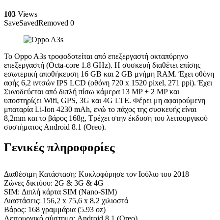
103
Views
Save
Saved
Removed
0
Το Oppo A3s τροφοδοτείται από επεξεργαστή οκταπύρηνο
επεξεργαστή (Octa-core 1.8 GHz). Η συσκευή διαθέτει επίσης
εσωτερική αποθήκευση 16 GB και 2 GB μνήμη RAM. Έχει οθόνη
αφής 6,2 ιντσών IPS LCD (οθόνη 720 x 1520 pixel, 271 ppi). Έχει
Συνοδεύεται από διπλή πίσω κάμερα 13 MP + 2 MP και
υποστηρίζει Wifi, GPS, 3G και 4G LTE. Φέρει μη αφαιρούμενη
μπαταρία Li-Ion 4230 mAh, ενώ το πάχος της συσκευής είναι
8,2mm και το βάρος 168g, Τρέχει στην έκδοση του λειτουργικού
συστήματος Android 8.1 (Oreo).
Γενικές πληροφορίες
Διαθέσιμη Κατάσταση: Κυκλοφόρησε τον Ιούλιο του 2018
Ζώνες δικτύου: 2G & 3G & 4G
SIM: Διπλή κάρτα SIM (Nano-SIM)
Διαστάσεις: 156,2 x 75,6 x 8,2 χιλιοστά
Βάρος: 168 γραμμάρια (5.93 oz)
Λειτουργικό σύστημα: Android 8.1 (Oreo)