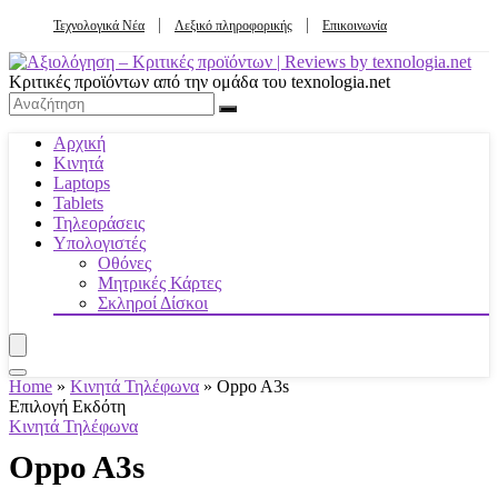
Τεχνολογικά Νέα
Λεξικό πληροφορικής
Επικοινωνία
Κριτικές προϊόντων από την ομάδα του texnologia.net
Αρχική
Κινητά
Laptops
Tablets
Τηλεοράσεις
Υπολογιστές
Οθόνες
Μητρικές Κάρτες
Σκληροί Δίσκοι
Home
»
Κινητά Τηλέφωνα
»
Oppo A3s
Επιλογή Εκδότη
Κινητά Τηλέφωνα
Oppo A3s