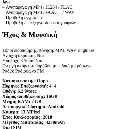
Java:
– Αναπαραγωγή MP4 / H.264 / FLAC
– Αναπαραγωγή MP3 / eAAC + / WAV
– Προβολή εγγράφων
– Προβολή / επεξεργασία φωτογραφιών
Ήχος & Μουσική
Τύποι ειδοποίησης: Δόνηση; MP3, WAV ringtones
Ανοιχτή ακρόαση: Ναι
Υποδοχή 3.5mm: Ναι
Ενεργή ακύρωση θορύβου με ειδικό μικρόφωνο
Ράδιο: Ραδιόφωνο FM
Κατασκευαστής:
Oppo
Πυρήνες Επεξεργαστή:
4+4
Οθόνη:
6.2 ίντσες
Χώρος αποθήκευσης:
16GB
Μνήμη RAM:
2 GB
Λειτουργικό Σύστημα:
Android
Κάμερα:
13 MPixel
Έτος Κυκλοφορίας:
2018
Μέγεθος Μπαταρίας:
4230mAh
Dual SIM