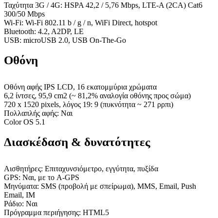
Ταχύτητα 3G / 4G: HSPA 42,2 / 5,76 Mbps, LTE-A (2CA) Cat6
300/50 Mbps
Wi-Fi: Wi-Fi 802.11 b / g / n, WiFi Direct, hotspot
Bluetooth: 4.2, A2DP, LE
USB: microUSB 2.0, USB On-The-Go
Οθόνη
Οθόνη αφής IPS LCD, 16 εκατομμύρια χρώματα
6,2 ίντσες, 95,9 cm2 (~ 81,2% αναλογία οθόνης προς σώμα)
720 x 1520 pixels, λόγος 19: 9 (πυκνότητα ~ 271 ρρπι)
Πολλαπλής αφής: Ναι
Color OS 5.1
Διασκέδαση & δυνατότητες
Αισθητήρες: Επιταχυνσιόμετρο, εγγύτητα, πυξίδα
GPS: Ναι, με το A-GPS
Μηνύματα: SMS (προβολή με σπείρωμα), MMS, Email, Push
Email, IM
Ράδιο: Ναι
Πρόγραμμα περιήγησης: HTML5