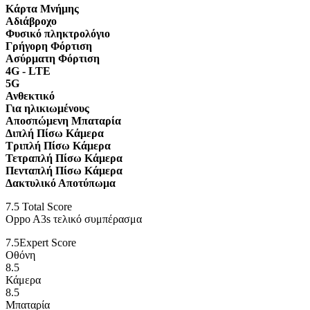
Κάρτα Μνήμης
Αδιάβροχο
Φυσικό πληκτρολόγιο
Γρήγορη Φόρτιση
Ασύρματη Φόρτιση
4G - LTE
5G
Ανθεκτικό
Για ηλικιωμένους
Αποσπώμενη Μπαταρία
Διπλή Πίσω Κάμερα
Τριπλή Πίσω Κάμερα
Τετραπλή Πίσω Κάμερα
Πενταπλή Πίσω Κάμερα
Δακτυλικό Αποτύπωμα
7.5
Total Score
Oppo A3s τελικό συμπέρασμα
7.5
Expert Score
Οθόνη
8.5
Κάμερα
8.5
Μπαταρία