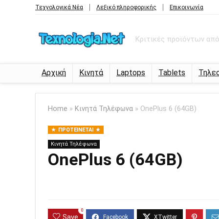
Τεχνολογικά Νέα
Λεξικό πληροφορικής
Επικοινωνία
Κριτικές προϊόντων από 
Αρχική
Κινητά
Laptops
Tablets
Τηλε
Home
»
Κινητά Τηλέφωνα
»
OnePlus 6 (64GB)
ΠΡΟΤΕΊΝΕΤΑΙ
Κινητά Τηλέφωνα
OnePlus 6 (64GB)
0
Save