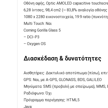
Οθόνη αφής, Optic AMOLED capacitive touchscr
6,28 ίντσες, 98,4 cm2 (~ 83,8% αναλογία οθόνη
1080 x 2280 εικονοστοιχεία, 19:9 ratio (πυκνότη
Multi Touch: Ναι
Corning Gorilla Glass 5
– DCI-P3
– Oxygen OS
Διασκέδαση & δυνατότητες
Αισθητήρες: Δακτυλικό αποτύπωμα (πίσω), επιτ
GPS: Ναι, με A-GPS, GLONASS, BDS, GALILEO
Μηνύματα: SMS (προβολή με σπείρωμα), MMS, Em
Ραδιόφωνο: Όχι
Πρόγραμμα περιήγησης: HTML5
Java: