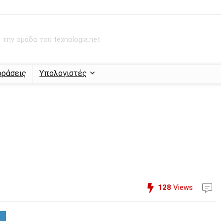
την ομάδα του texnologia.net
οράσεις
Υπολογιστές
128
Views