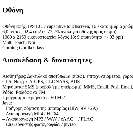
Οθόνη
Οθόνη αφής, IPS LCD capacitive touchscreen, 16 εκατομμύρια χρώ
6,0 ίντσες, 92,4 cm2 (~ 77,2% αναλογία οθόνης προς σώμα)
1080 x 2160 εικονοστοιχεία, λόγος 18: 9 (πυκνότητα ~ 403 ppi)
Multi Touch: Ναι
Corning Gorilla Glass
Διασκέδαση & δυνατότητες
Αισθητήρες: Δακτυλικό αποτύπωμα (πίσω), επιταχυνσιόμετρο, γυροσ
GPS: Ναι, με A-GPS, GLONASS, BDS
Μηνύματα: SMS (προβολή με σπείρωμα), MMS, Email, Push Email
Ράδιο: Ραδιόφωνο FM
Πρόγραμμα περιήγησης: HTML5
Java:
– Γρήγορη φόρτιση της μπαταρίας (18W, 9V / 2A)
– Αναπαραγωγή MP4 / H.264
– Αναπαραγωγή MP3 / WAV / eAAC + / FLAC
– Επεξεργαστής φωτογραφιών / βίντεο