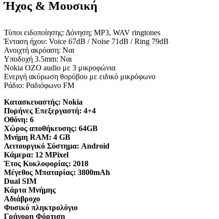
Ήχος & Μουσική
Τύποι ειδοποίησης: Δόνηση; MP3, WAV ringtones
Ένταση ήχου: Voice 67dB / Noise 71dB / Ring 79dB
Ανοιχτή ακρόαση: Ναι
Υποδοχή 3.5mm: Ναι
Nokia OZO audio με 3 μικροφώνια
Ενεργή ακύρωση θορύβου με ειδικό μικρόφωνο
Ράδιο: Ραδιόφωνο FM
Κατασκευαστής:
Nokia
Πυρήνες Επεξεργαστή:
4+4
Οθόνη:
6
Χώρος αποθήκευσης:
64GB
Μνήμη RAM:
4 GB
Λειτουργικό Σύστημα:
Android
Κάμερα:
12 MPixel
Έτος Κυκλοφορίας:
2018
Μέγεθος Μπαταρίας:
3800mAh
Dual SIM
Κάρτα Μνήμης
Αδιάβροχο
Φυσικό πληκτρολόγιο
Γρήγορη Φόρτιση