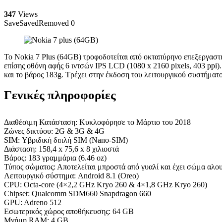
347
Views
Save
Saved
Removed
0
Το Nokia 7 Plus (64GB) τροφοδοτείται από οκταπύρηνο επεξεργ
επίσης οθόνη αφής 6 ιντσών IPS LCD (1080 x 2160 pixels, 403 ppi
και το βάρος 183g. Τρέχει στην έκδοση του λειτουργικού συστήματο
Γενικές πληροφορίες
Διαθέσιμη Κατάσταση: Κυκλοφόρησε το Μάρτιο του 2018
Ζώνες δικτύου: 2G & 3G & 4G
SIM: Υβριδική διπλή SIM (Nano-SIM)
Διάσταση: 158,4 x 75,6 x 8 χιλιοστά
Βάρος: 183 γραμμάρια (6.46 oz)
Τύπος σώματος: Αποτελείται μπροστά από γυαλί και έχει σώμα αλουμ
Λειτουργικό σύστημα: Android 8.1 (Oreo)
CPU: Octa-core (4×2,2 GHz Kryo 260 & 4×1,8 GHz Kryo 260)
Chipset: Qualcomm SDM660 Snapdragon 660
GPU: Adreno 512
Εσωτερικός χώρος αποθήκευσης: 64 GB
Μνήμη RAM: 4 GB