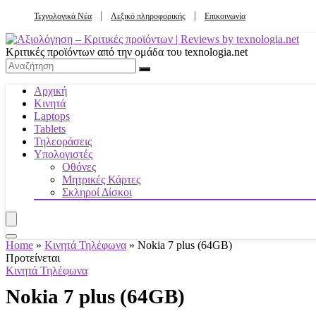
Τεχνολογικά Νέα
Λεξικό πληροφορικής
Επικοινωνία
Κριτικές προϊόντων από την ομάδα του texnologia.net
Αρχική
Κινητά
Laptops
Tablets
Τηλεοράσεις
Υπολογιστές
Οθόνες
Μητρικές Κάρτες
Σκληροί Δίσκοι
Home
»
Κινητά Τηλέφωνα
»
Nokia 7 plus (64GB)
Προτείνεται
Κινητά Τηλέφωνα
Nokia 7 plus (64GB)