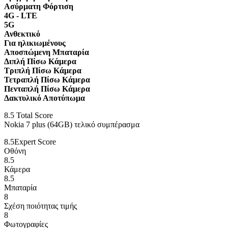
Ασύρματη Φόρτιση
4G - LTE
5G
Ανθεκτικό
Για ηλικιωμένους
Αποσπώμενη Μπαταρία
Διπλή Πίσω Κάμερα
Τριπλή Πίσω Κάμερα
Τετραπλή Πίσω Κάμερα
Πενταπλή Πίσω Κάμερα
Δακτυλικό Αποτύπωμα
8.5
Total Score
Nokia 7 plus (64GB) τελικό συμπέρασμα
8.5
Expert Score
Οθόνη
8.5
Κάμερα
8.5
Μπαταρία
8
Σχέση ποιότητας τιμής
8
Φωτογραφίες