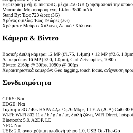
Εξωτερική μνήμη: microSD, μέχρι 256 GB (χρησιμοποιεί την υποδο
Μπαταρία: Μη αφαιρούμενη, Li-Ion 3800 mAh
Stand By: Έως 723 ώρες (3G)
Χρόνος ομιλίας: Έως 19 ώρες (3G)
Χρώματα: Μαύρο / Χάλκινο, Λευκό / Χάλκινο
Κάμερα & Βίντεο
Βασική: Διπλή κάμερα: 12 MP (f/1.75, 1.4µm) + 12 MP (f/2.6, 1.0µm), 
Δευτερεύων: 16 MP (f/2.0, 1.0µm), Carl Zeiss optics, 1080p
Βίντεο: 2160p @ 30fps, 1080p @ 30fps
Χαρακτηριστικά καμερών: Geo-tagging, touch focus, ανίχνευση π
Συνδεσιμότητα
GPRS: Ναι
EDGE: Ναι
Ταχύτητα 3G / 4G: HSPA 42,2 / 5,76 Mbps, LTE-A (2CA) Cat6 300
Wi-Fi: Wi-Fi 802.11 a / b / g / n / ac, διπλή ζώνη, WiFi Direct, hotspot
Bluetooth: 5.0, A2DP, LE
NFC: Ναι
USB: 2.0, αναστρέψιμη υποδοχή τύπου 1.0, USB On-The-Go