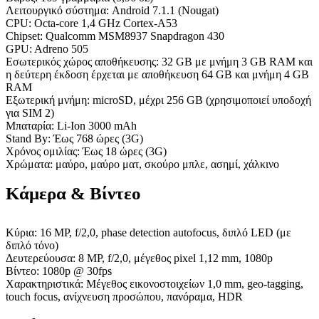
Λειτουργικό σύστημα: Android 7.1.1 (Nougat)
CPU: Octa-core 1,4 GHz Cortex-A53
Chipset: Qualcomm MSM8937 Snapdragon 430
GPU: Adreno 505
Εσωτερικός χώρος αποθήκευσης: 32 GB με μνήμη 3 GB RAM και
η δεύτερη έκδοση έρχεται με αποθήκευση 64 GB και μνήμη 4 GB
RAM
Εξωτερική μνήμη: microSD, μέχρι 256 GB (χρησιμοποιεί υποδοχή
για SIM 2)
Μπαταρία: Li-Ion 3000 mAh
Stand By: Έως 768 ώρες (3G)
Χρόνος ομιλίας: Έως 18 ώρες (3G)
Χρώματα: μαύρο, μαύρο ματ, σκούρο μπλε, ασημί, χάλκινο
Κάμερα & Βίντεο
Κύρια: 16 MP, f/2,0, phase detection autofocus, διπλό LED (με
διπλό τόνο)
Δευτερεύουσα: 8 MP, f/2,0, μέγεθος pixel 1,12 mm, 1080p
Βίντεο: 1080p @ 30fps
Χαρακτηριστικά: Μέγεθος εικονοστοιχείων 1,0 mm, geo-tagging,
touch focus, ανίχνευση προσώπου, πανόραμα, HDR