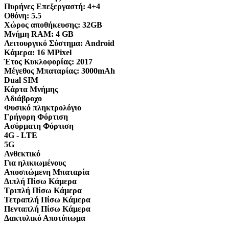
Πυρήνες Επεξεργαστή:
4+4
Οθόνη:
5.5
Χώρος αποθήκευσης:
32GB
Μνήμη RAM:
4 GB
Λειτουργικό Σύστημα:
Android
Κάμερα:
16 MPixel
Έτος Κυκλοφορίας:
2017
Μέγεθος Μπαταρίας:
3000mAh
Dual SIM
Κάρτα Μνήμης
Αδιάβροχο
Φυσικό πληκτρολόγιο
Γρήγορη Φόρτιση
Ασύρματη Φόρτιση
4G - LTE
5G
Ανθεκτικό
Για ηλικιωμένους
Αποσπώμενη Μπαταρία
Διπλή Πίσω Κάμερα
Τριπλή Πίσω Κάμερα
Τετραπλή Πίσω Κάμερα
Πενταπλή Πίσω Κάμερα
Δακτυλικό Αποτύπωμα