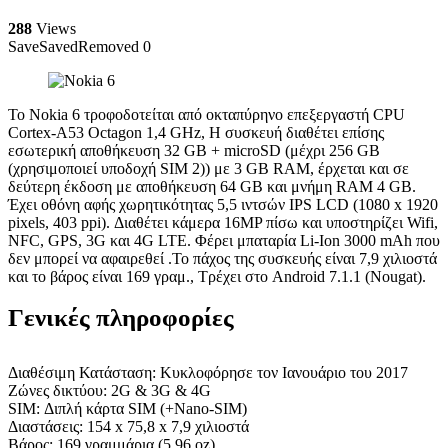
288
Views
Save
Saved
Removed
0
Το Nokia 6 τροφοδοτείται από οκταπύρηνο επεξεργαστή CPU
Cortex-A53 Octagon 1,4 GHz, Η συσκευή διαθέτει επίσης
εσωτερική αποθήκευση 32 GB + microSD (μέχρι 256 GB
(χρησιμοποιεί υποδοχή SIM 2)) με 3 GB RAM, έρχεται και σε
δεύτερη έκδοση με αποθήκευση 64 GB και μνήμη RAM 4 GB.
Έχει οθόνη αφής χωρητικότητας 5,5 ιντσών IPS LCD (1080 x 1920
pixels, 403 ppi). Διαθέτει κάμερα 16MP πίσω και υποστηρίζει Wifi,
NFC, GPS, 3G και 4G LTE. Φέρει μπαταρία Li-Ion 3000 mAh που
δεν μπορεί να αφαιρεθεί .Το πάχος της συσκευής είναι 7,9 χιλιοστά
και το βάρος είναι 169 γραμ., Τρέχει στο Android 7.1.1 (Nougat).
Γενικές πληροφορίες
Διαθέσιμη Κατάσταση: Κυκλοφόρησε τον Ιανουάριο του 2017
Ζώνες δικτύου: 2G & 3G & 4G
SIM: Διπλή κάρτα SIM (+Nano-SIM)
Διαστάσεις: 154 x 75,8 x 7,9 χιλιοστά
Βάρος: 169 γραμμάρια (5,96 oz)