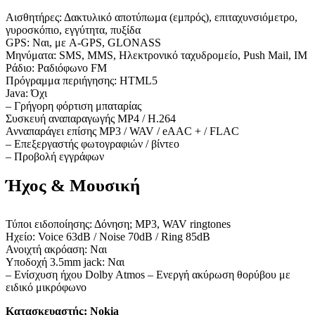
Αισθητήρες: Δακτυλικό αποτύπωμα (εμπρός), επιταχυνσιόμετρο,
γυροσκόπιο, εγγύτητα, πυξίδα
GPS: Ναι, με A-GPS, GLONASS
Μηνύματα: SMS, MMS, Ηλεκτρονικό ταχυδρομείο, Push Mail, IM
Ράδιο: Ραδιόφωνο FM
Πρόγραμμα περιήγησης: HTML5
Java: Όχι
– Γρήγορη φόρτιση μπαταρίας
Συσκευή αναπαραγωγής MP4 / H.264
Ανναπαράγει επίσης MP3 / WAV / eAAC + / FLAC
– Επεξεργαστής φωτογραφιών / βίντεο
– Προβολή εγγράφων
Ήχος & Μουσική
Τύποι ειδοποίησης: Δόνηση; MP3, WAV ringtones
Ηχείο: Voice 63dB / Noise 70dB / Ring 85dB
Ανοιχτή ακρόαση: Ναι
Υποδοχή 3.5mm jack: Ναι
– Ενίσχυση ήχου Dolby Atmos – Ενεργή ακύρωση θορύβου με
ειδικό μικρόφωνο
Κατασκευαστής:
Nokia