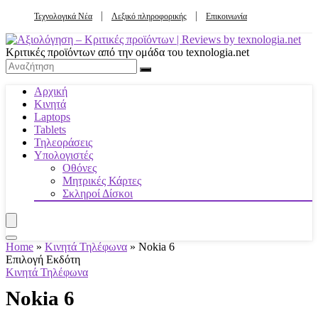
Τεχνολογικά Νέα
Λεξικό πληροφορικής
Επικοινωνία
Κριτικές προϊόντων από την ομάδα του texnologia.net
Αρχική
Κινητά
Laptops
Tablets
Τηλεοράσεις
Υπολογιστές
Οθόνες
Μητρικές Κάρτες
Σκληροί Δίσκοι
Home
»
Κινητά Τηλέφωνα
»
Nokia 6
Επιλογή Εκδότη
Κινητά Τηλέφωνα
Nokia 6