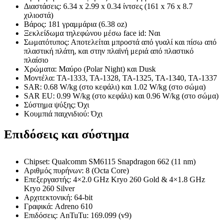
Διαστάσεις: 6.34 x 2.99 x 0.34 ίντσες (161 x 76 x 8.7
χιλιοστά)
Βάρος: 181 γραμμάρια (6.38 oz)
Ξεκλείδωμα τηλεφώνου μέσω face id: Ναι
Σωματότυπος: Αποτελείται μπροστά από γυαλί και πίσω από
πλαστική πλάτη, και στην πλαϊνή μεριά από πλαστικό
πλαίσιο
Χρώματα: Μαύρο (Polar Night) και Dusk
Μοντέλα: TA-1333, TA-1328, TA-1325, TA-1340, TA-1337
SAR: 0.68 W/kg (στο κεφάλι) και 1.02 W/kg (στο σώμα)
SAR EU: 0.99 W/kg (στο κεφάλι) και 0.96 W/kg (στο σώμα)
Σύστημα ψύξης: Όχι
Κουμπιά παιχνιδιού: Όχι
Επιδόσεις και σύστημα
Chipset: Qualcomm SM6115 Snapdragon 662 (11 nm)
Αριθμός πυρήνων: 8 (Octa Core)
Επεξεργαστής: 4×2.0 GHz Kryo 260 Gold & 4×1.8 GHz
Kryo 260 Silver
Αρχιτεκτονική: 64-bit
Γραφικά: Adreno 610
Επιδόσεις: AnTuTu: 169.099 (v9)