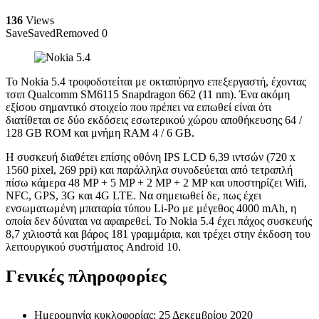
136
Views
Save
Saved
Removed
0
Το Nokia 5.4 τροφοδοτείται με οκταπύρηνο επεξεργαστή, έχοντας
τσιπ Qualcomm SM6115 Snapdragon 662 (11 nm). Ένα ακόμη
εξίσου σημαντικό στοιχείο που πρέπει να ειπωθεί είναι ότι
διατίθεται σε δύο εκδόσεις εσωτερικού χώρου αποθήκευσης 64 /
128 GB ROM και μνήμη RAM 4 / 6 GB.
Η συσκευή διαθέτει επίσης οθόνη IPS LCD 6,39 ιντσών (720 x
1560 pixel, 269 ppi) και παράλληλα συνοδεύεται από τετραπλή
πίσω κάμερα 48 MP + 5 MP + 2 MP + 2 MP και υποστηρίζει Wifi,
NFC, GPS, 3G και 4G LTE. Να σημειωθεί δε, πως έχει
ενσωματωμένη μπαταρία τύπου Li-Po με μέγεθος 4000 mAh, η
οποία δεν δύναται να αφαιρεθεί. Το Nokia 5.4 έχει πάχος συσκευής
8,7 χιλιοστά και βάρος 181 γραμμάρια, και τρέχει στην έκδοση του
λειτουργικού συστήματος Android 10.
Γενικές πληροφορίες
Ημερομηνία κυκλοφορίας: 25 Δεκεμβρίου 2020