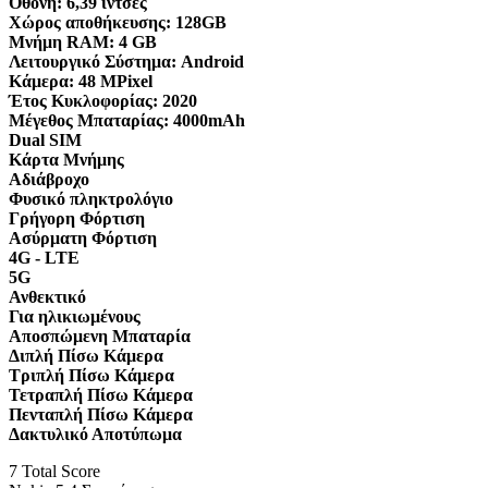
Οθόνη:
6,39 ίντσες
Χώρος αποθήκευσης:
128GB
Μνήμη RAM:
4 GB
Λειτουργικό Σύστημα:
Android
Κάμερα:
48 MPixel
Έτος Κυκλοφορίας:
2020
Μέγεθος Μπαταρίας:
4000mAh
Dual SIM
Κάρτα Μνήμης
Αδιάβροχο
Φυσικό πληκτρολόγιο
Γρήγορη Φόρτιση
Ασύρματη Φόρτιση
4G - LTE
5G
Ανθεκτικό
Για ηλικιωμένους
Αποσπώμενη Μπαταρία
Διπλή Πίσω Κάμερα
Τριπλή Πίσω Κάμερα
Τετραπλή Πίσω Κάμερα
Πενταπλή Πίσω Κάμερα
Δακτυλικό Αποτύπωμα
7
Total Score