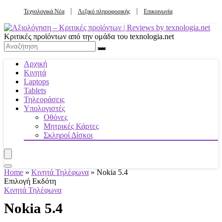
Τεχνολογικά Νέα
Λεξικό πληροφορικής
Επικοινωνία
Κριτικές προϊόντων από την ομάδα του texnologia.net
Αρχική
Κινητά
Laptops
Tablets
Τηλεοράσεις
Υπολογιστές
Οθόνες
Μητρικές Κάρτες
Σκληροί Δίσκοι
Home
»
Κινητά Τηλέφωνα
»
Nokia 5.4
Επιλογή Εκδότη
Κινητά Τηλέφωνα
Nokia 5.4