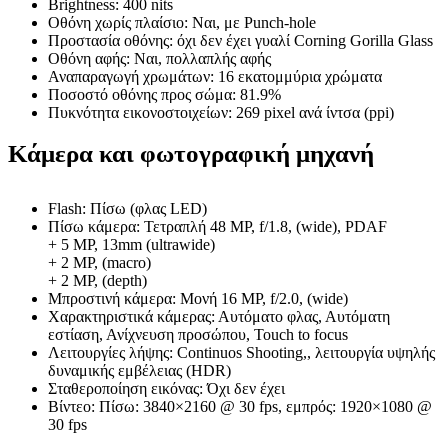
Brightness: 400 nits
Οθόνη χωρίς πλαίσιο: Ναι, με Punch-hole
Προστασία οθόνης: όχι δεν έχει γυαλί Corning Gorilla Glass
Οθόνη αφής: Ναι, πολλαπλής αφής
Αναπαραγωγή χρωμάτων: 16 εκατομμύρια χρώματα
Ποσοστό οθόνης προς σώμα: 81.9%
Πυκνότητα εικονοστοιχείων: 269 pixel ανά ίντσα (ppi)
Κάμερα και φωτογραφική μηχανή
Flash: Πίσω (φλας LED)
Πίσω κάμερα: Τετραπλή 48 MP, f/1.8, (wide), PDAF
+ 5 MP, 13mm (ultrawide)
+ 2 MP, (macro)
+ 2 MP, (depth)
Μπροστινή κάμερα: Μονή 16 MP, f/2.0, (wide)
Χαρακτηριστικά κάμερας: Αυτόματο φλας, Αυτόματη
εστίαση, Ανίχνευση προσώπου, Touch to focus
Λειτουργίες λήψης: Continuos Shooting,, λειτουργία υψηλής
δυναμικής εμβέλειας (HDR)
Σταθεροποίηση εικόνας: Όχι δεν έχει
Βίντεο: Πίσω: 3840×2160 @ 30 fps, εμπρός: 1920×1080 @
30 fps