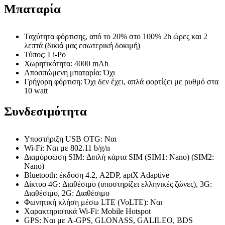
Μπαταρία
Ταχύτητα φόρτισης, από το 20% στο 100% 2h ώρες και 2
λεπτά (δικιά μας εσωτερική δοκιμή)
Τύπος: Li-Po
Χωρητικότητα: 4000 mAh
Αποσπώμενη μπαταρία: Όχι
Γρήγορη φόρτιση: Όχι δεν έχει, απλά φορτίζει με ρυθμό στα
10 watt
Συνδεσιμότητα
Υποστήριξη USB OTG: Ναι
Wi-Fi: Ναι με 802.11 b/g/n
Διαμόρφωση SIM: Διπλή κάρτα SIM (SIM1: Nano) (SIM2:
Nano)
Bluetooth: έκδοση 4.2, A2DP, aptX Adaptive
Δίκτυο 4G: Διαθέσιμο (υποστηρίζει ελληνικές ζώνες), 3G:
Διαθέσιμο, 2G: Διαθέσιμο
Φωνητική κλήση μέσω LTE (VoLTE): Ναι
Χαρακτηριστικά Wi-Fi: Mobile Hotspot
GPS: Ναι με A-GPS, GLONASS, GALILEO, BDS