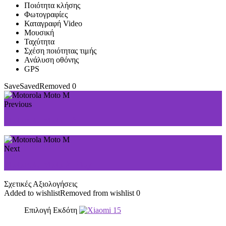
Ποιότητα κλήσης
Φωτογραφίες
Καταγραφή Video
Μουσική
Ταχύτητα
Σχέση ποιότητας τιμής
Ανάλυση οθόνης
GPS
Save
Saved
Removed
0
Previous
Motorola Moto E3
Next
Motorola Moto Z Play
Σχετικές Αξιολογήσεις
Added to wishlist
Removed from wishlist
0
Επιλογή Εκδότη