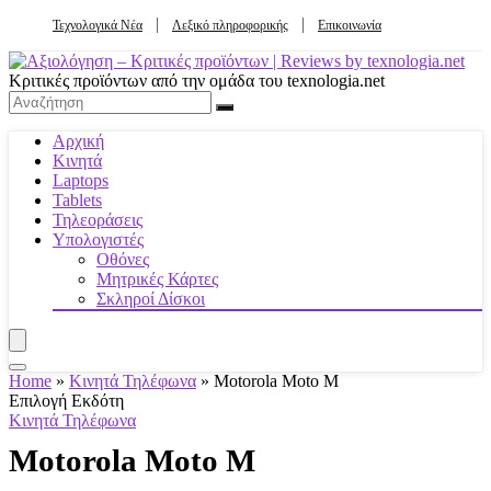
Τεχνολογικά Νέα
Λεξικό πληροφορικής
Επικοινωνία
Κριτικές προϊόντων από την ομάδα του texnologia.net
Αρχική
Κινητά
Laptops
Tablets
Τηλεοράσεις
Υπολογιστές
Οθόνες
Μητρικές Κάρτες
Σκληροί Δίσκοι
Home
»
Κινητά Τηλέφωνα
»
Motorola Moto M
Επιλογή Εκδότη
Κινητά Τηλέφωνα
Motorola Moto M