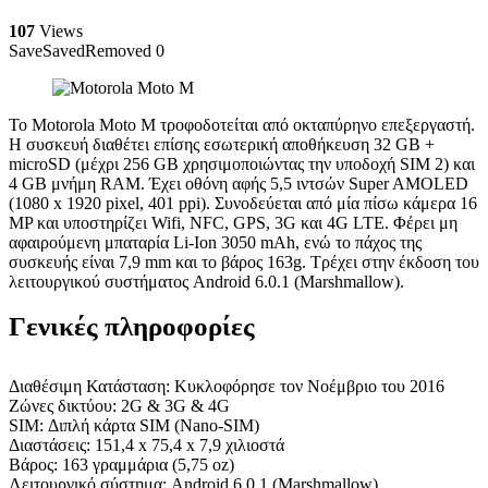
107
Views
Save
Saved
Removed
0
Το Motorola Moto M τροφοδοτείται από οκταπύρηνο επεξεργαστή.
Η συσκευή διαθέτει επίσης εσωτερική αποθήκευση 32 GB +
microSD (μέχρι 256 GB χρησιμοποιώντας την υποδοχή SIM 2) και
4 GB μνήμη RAM. Έχει οθόνη αφής 5,5 ιντσών Super AMOLED
(1080 x 1920 pixel, 401 ppi). Συνοδεύεται από μία πίσω κάμερα 16
MP και υποστηρίζει Wifi, NFC, GPS, 3G και 4G LTE. Φέρει μη
αφαιρούμενη μπαταρία Li-Ion 3050 mAh, ενώ το πάχος της
συσκευής είναι 7,9 mm και το βάρος 163g. Τρέχει στην έκδοση του
λειτουργικού συστήματος Android 6.0.1 (Marshmallow).
Γενικές πληροφορίες
Διαθέσιμη Κατάσταση: Κυκλοφόρησε τον Νοέμβριο του 2016
Ζώνες δικτύου: 2G & 3G & 4G
SIM: Διπλή κάρτα SIM (Nano-SIM)
Διαστάσεις: 151,4 x 75,4 x 7,9 χιλιοστά
Βάρος: 163 γραμμάρια (5,75 oz)
Λειτουργικό σύστημα: Android 6.0.1 (Marshmallow)