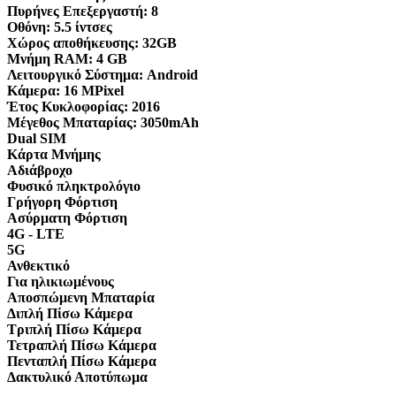
Πυρήνες Επεξεργαστή:
8
Οθόνη:
5.5 ίντσες
Χώρος αποθήκευσης:
32GB
Μνήμη RAM:
4 GB
Λειτουργικό Σύστημα:
Android
Κάμερα:
16 MPixel
Έτος Κυκλοφορίας:
2016
Μέγεθος Μπαταρίας:
3050mAh
Dual SIM
Κάρτα Μνήμης
Αδιάβροχο
Φυσικό πληκτρολόγιο
Γρήγορη Φόρτιση
Ασύρματη Φόρτιση
4G - LTE
5G
Ανθεκτικό
Για ηλικιωμένους
Αποσπώμενη Μπαταρία
Διπλή Πίσω Κάμερα
Τριπλή Πίσω Κάμερα
Τετραπλή Πίσω Κάμερα
Πενταπλή Πίσω Κάμερα
Δακτυλικό Αποτύπωμα