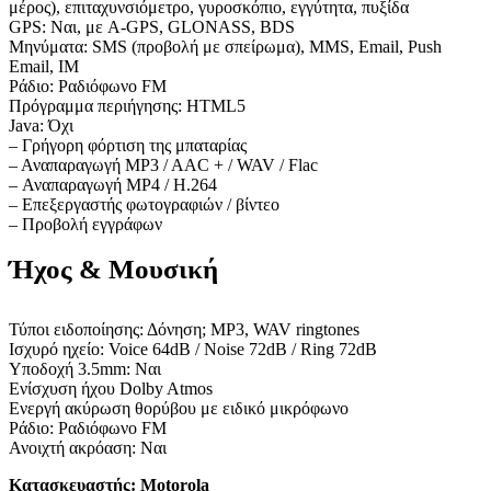
μέρος), επιταχυνσιόμετρο, γυροσκόπιο, εγγύτητα, πυξίδα
GPS: Ναι, με A-GPS, GLONASS, BDS
Μηνύματα: SMS (προβολή με σπείρωμα), MMS, Email, Push
Email, IM
Ράδιο: Ραδιόφωνο FM
Πρόγραμμα περιήγησης: HTML5
Java: Όχι
– Γρήγορη φόρτιση της μπαταρίας
– Αναπαραγωγή MP3 / AAC + / WAV / Flac
– Αναπαραγωγή MP4 / H.264
– Επεξεργαστής φωτογραφιών / βίντεο
– Προβολή εγγράφων
Ήχος & Μουσική
Τύποι ειδοποίησης: Δόνηση; MP3, WAV ringtones
Ισχυρό ηχείο: Voice 64dB / Noise 72dB / Ring 72dB
Υποδοχή 3.5mm: Ναι
Ενίσχυση ήχου Dolby Atmos
Ενεργή ακύρωση θορύβου με ειδικό μικρόφωνο
Ράδιο: Ραδιόφωνο FM
Ανοιχτή ακρόαση: Ναι
Κατασκευαστής:
Motorola