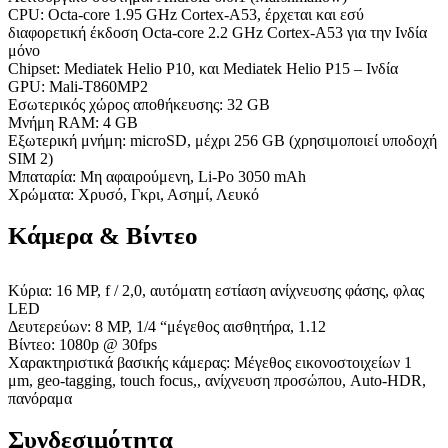
CPU: Octa-core 1.95 GHz Cortex-A53, έρχεται και εσύ
διαφορετική έκδοση Octa-core 2.2 GHz Cortex-A53 για την Ινδία
μόνο
Chipset: Mediatek Helio P10, και Mediatek Helio P15 – Ινδία
GPU: Mali-T860MP2
Εσωτερικός χώρος αποθήκευσης: 32 GB
Μνήμη RAM: 4 GB
Εξωτερική μνήμη: microSD, μέχρι 256 GB (χρησιμοποιεί υποδοχή
SIM 2)
Μπαταρία: Μη αφαιρούμενη, Li-Po 3050 mAh
Χρώματα: Χρυσό, Γκρι, Ασημί, Λευκό
Κάμερα & Βίντεο
Κύρια: 16 MP, f / 2,0, αυτόματη εστίαση ανίχνευσης φάσης, φλας
LED
Δευτερεύων: 8 MP, 1/4 “μέγεθος αισθητήρα, 1.12
Βίντεο: 1080p @ 30fps
Χαρακτηριστικά βασικής κάμερας: Μέγεθος εικονοστοιχείων 1
μm, geo-tagging, touch focus,, ανίχνευση προσώπου, Auto-HDR,
πανόραμα
Συνδεσιμότητα