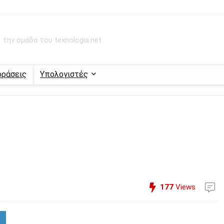
την ομάδα του texnologia.net
οράσεις
Υπολογιστές
177
Views