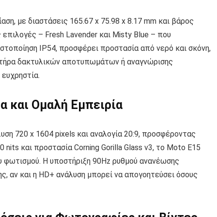
αση, με διαστάσεις 165.67 x 75.98 x 8.17 mm και βάρος
 επιλογές – Fresh Lavender και Misty Blue – που
ιστοποίηση IP54, προσφέρει προστασία από νερό και σκόνη,
ητήρα δακτυλικών αποτυπωμάτων ή αναγνώρισης
 ευχρηστία.
α και Ομαλή Εμπειρία
υση 720 x 1604 pixels και αναλογία 20:9, προσφέροντας
its και προστασία Corning Gorilla Glass v3, το Moto E15
 φωτισμού. Η υποστήριξη 90Hz ρυθμού ανανέωσης
ης, αν και η HD+ ανάλυση μπορεί να απογοητεύσει όσους