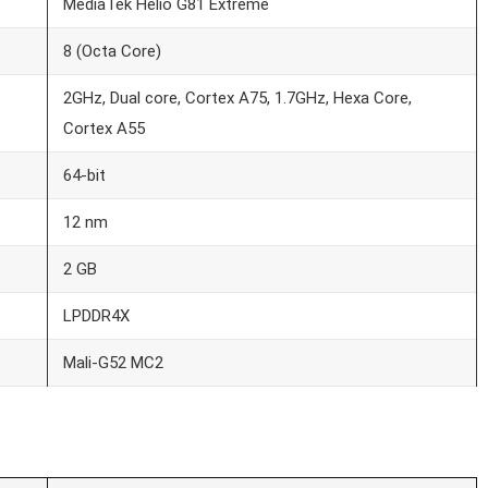
MediaTek Helio G81 Extreme
8 (Octa Core)
2GHz, Dual core, Cortex A75, 1.7GHz, Hexa Core,
Cortex A55
64-bit
12 nm
2 GB
LPDDR4X
Mali-G52 MC2