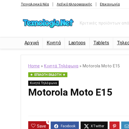
Τεχνολογικά Νέα
Λεξικό πληροφορικής
Επικοινωνία
Κριτικές προϊόντων από 
Αρχική
Κινητά
Laptops
Tablets
Τηλε
Home
»
Κινητά Τηλέφωνα
»
Motorola Moto E15
ΕΠΙΛΟΓΉ ΕΚΔΌΤΗ
Κινητά Τηλέφωνα
Motorola Moto E15
0
Save