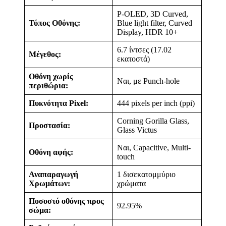
P-OLED, 3D Curved,
Τύπος Οθόνης:
Blue light filter, Curved
Display, HDR 10+
6.7 ίντσες (17.02
Μέγεθος:
εκατοστά)
Οθόνη χωρίς
Ναι, με Punch-hole
περιθώρια:
Πυκνότητα Pixel:
444 pixels per inch (ppi)
Corning Gorilla Glass,
Προστασία:
Glass Victus
Ναι, Capacitive, Multi-
Οθόνη αφής:
touch
Αναπαραγωγή
1 δισεκατομμύριο
Χρωμάτων:
χρώματα
Ποσοστό οθόνης προς
92.95%
σώμα: