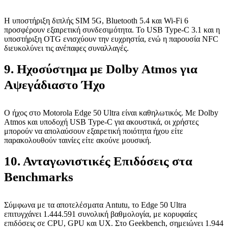
Η υποστήριξη διπλής SIM 5G, Bluetooth 5.4 και Wi-Fi 6
προσφέρουν εξαιρετική συνδεσιμότητα. Το USB Type-C 3.1 και η
υποστήριξη OTG ενισχύουν την ευχρηστία, ενώ η παρουσία NFC
διευκολύνει τις ανέπαφες συναλλαγές.
9. Ηχοσύστημα με Dolby Atmos για
Αψεγάδιαστο Ήχο
Ο ήχος στο Motorola Edge 50 Ultra είναι καθηλωτικός. Με Dolby
Atmos και υποδοχή USB Type-C για ακουστικά, οι χρήστες
μπορούν να απολαύσουν εξαιρετική ποιότητα ήχου είτε
παρακολουθούν ταινίες είτε ακούνε μουσική.
10. Ανταγωνιστικές Επιδόσεις στα
Benchmarks
Σύμφωνα με τα αποτελέσματα Antutu, το Edge 50 Ultra
επιτυγχάνει 1.444.591 συνολική βαθμολογία, με κορυφαίες
επιδόσεις σε CPU, GPU και UX. Στο Geekbench, σημειώνει 1.944