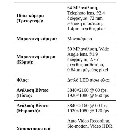
64 MP ανάλυση,
Telephoto lens, f/2.4
Πίσω κάμερα
διάφραγμα, 72 mm
(Τριτογενής):
εστιακή απόσταση,
1.4µm μέγεθος pixel
Μπροστινή κάμερα:
Μονοκάμερα
50 MP ανάλυση, Wide
Angle lens, f/1.9
Μπροστινή κάμερα
διάφραγμα, 2.76″
(Κύρια):
μέγεθος αισθητήρα,
0.64µm μέγεθος pixel
Φλας:
Διπλό LED πίσω φλας
Ανάλυση Βίντεο
3840×2160 @ 60 fps,
(Πίσω):
1920×1080 @ 960 fps
Ανάλυση Βίντεο
3840×2160 @ 60 fps,
(Μπροστά):
1920×1080 @ 120 fps
Auto Video Recording,
Slo-motion, Video HDR,
Χαρακτηριστικά