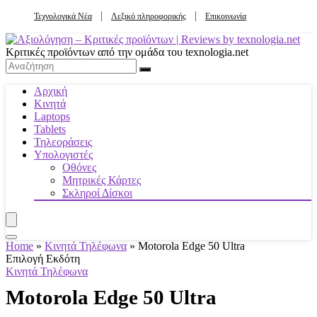
Τεχνολογικά Νέα
Λεξικό πληροφορικής
Επικοινωνία
Κριτικές προϊόντων από την ομάδα του texnologia.net
Αρχική
Κινητά
Laptops
Tablets
Τηλεοράσεις
Υπολογιστές
Οθόνες
Μητρικές Κάρτες
Σκληροί Δίσκοι
Home
»
Κινητά Τηλέφωνα
»
Motorola Edge 50 Ultra
Επιλογή Εκδότη
Κινητά Τηλέφωνα
Motorola Edge 50 Ultra