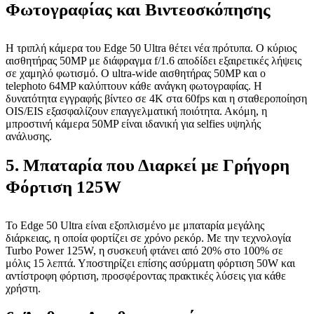
Φωτογραφίας και Βιντεοσκόπησης
Η τριπλή κάμερα του Edge 50 Ultra θέτει νέα πρότυπα. Ο κύριος
αισθητήρας 50MP με διάφραγμα f/1.6 αποδίδει εξαιρετικές λήψεις
σε χαμηλό φωτισμό. Ο ultra-wide αισθητήρας 50MP και ο
telephoto 64MP καλύπτουν κάθε ανάγκη φωτογραφίας. Η
δυνατότητα εγγραφής βίντεο σε 4K στα 60fps και η σταθεροποίηση
OIS/EIS εξασφαλίζουν επαγγελματική ποιότητα. Ακόμη, η
μπροστινή κάμερα 50MP είναι ιδανική για selfies υψηλής
ανάλυσης.
5. Μπαταρία που Διαρκεί με Γρήγορη
Φόρτιση 125W
Το Edge 50 Ultra είναι εξοπλισμένο με μπαταρία μεγάλης
διάρκειας, η οποία φορτίζει σε χρόνο ρεκόρ. Με την τεχνολογία
Turbo Power 125W, η συσκευή φτάνει από 20% στο 100% σε
μόλις 15 λεπτά. Υποστηρίζει επίσης ασύρματη φόρτιση 50W και
αντίστροφη φόρτιση, προσφέροντας πρακτικές λύσεις για κάθε
χρήστη.