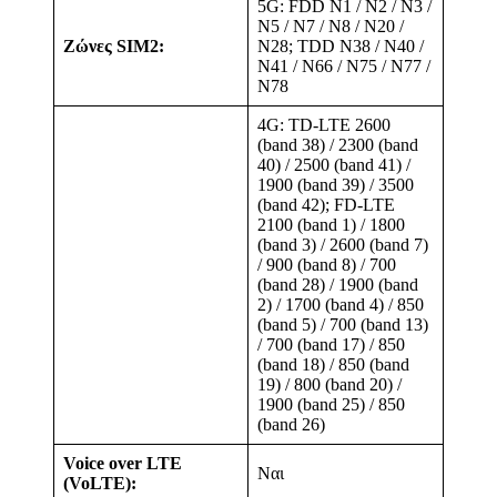
5G: FDD N1 / N2 / N3 /
N5 / N7 / N8 / N20 /
Ζώνες SIM2:
N28; TDD N38 / N40 /
N41 / N66 / N75 / N77 /
N78
4G: TD-LTE 2600
(band 38) / 2300 (band
40) / 2500 (band 41) /
1900 (band 39) / 3500
(band 42); FD-LTE
2100 (band 1) / 1800
(band 3) / 2600 (band 7)
/ 900 (band 8) / 700
(band 28) / 1900 (band
2) / 1700 (band 4) / 850
(band 5) / 700 (band 13)
/ 700 (band 17) / 850
(band 18) / 850 (band
19) / 800 (band 20) /
1900 (band 25) / 850
(band 26)
Voice over LTE
Ναι
(VoLTE):