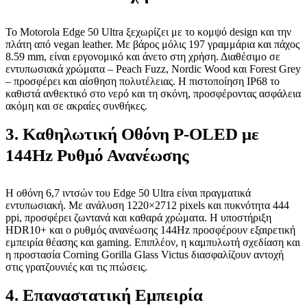
Το Motorola Edge 50 Ultra ξεχωρίζει με το κομψό design και την
πλάτη από vegan leather. Με βάρος μόλις 197 γραμμάρια και πάχος
8.59 mm, είναι εργονομικό και άνετο στη χρήση. Διαθέσιμο σε
εντυπωσιακά χρώματα – Peach Fuzz, Nordic Wood και Forest Grey
– προσφέρει και αίσθηση πολυτέλειας. Η πιστοποίηση IP68 το
καθιστά ανθεκτικό στο νερό και τη σκόνη, προσφέροντας ασφάλεια
ακόμη και σε ακραίες συνθήκες.
3. Καθηλωτική Οθόνη P-OLED με
144Hz Ρυθμό Ανανέωσης
Η οθόνη 6,7 ιντσών του Edge 50 Ultra είναι πραγματικά
εντυπωσιακή. Με ανάλυση 1220×2712 pixels και πυκνότητα 444
ppi, προσφέρει ζωντανά και καθαρά χρώματα. Η υποστήριξη
HDR10+ και ο ρυθμός ανανέωσης 144Hz προσφέρουν εξαιρετική
εμπειρία θέασης και gaming. Επιπλέον, η καμπυλωτή σχεδίαση και
η προστασία Corning Gorilla Glass Victus διασφαλίζουν αντοχή
στις γρατζουνιές και τις πτώσεις.
4. Επαναστατική Εμπειρία