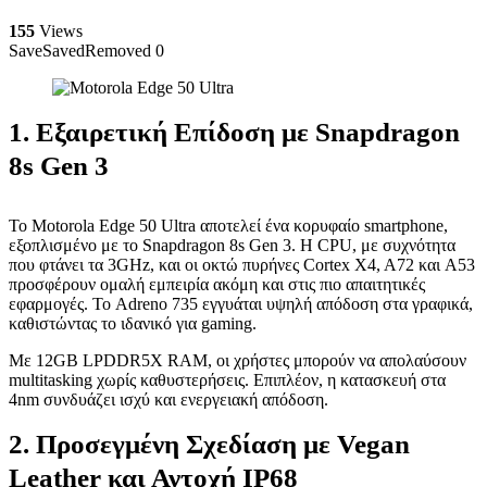
155
Views
Save
Saved
Removed
0
1. Εξαιρετική Επίδοση με Snapdragon
8s Gen 3
Το Motorola Edge 50 Ultra αποτελεί ένα κορυφαίο smartphone,
εξοπλισμένο με το Snapdragon 8s Gen 3. Η CPU, με συχνότητα
που φτάνει τα 3GHz, και οι οκτώ πυρήνες Cortex X4, A72 και A53
προσφέρουν ομαλή εμπειρία ακόμη και στις πιο απαιτητικές
εφαρμογές. Το Adreno 735 εγγυάται υψηλή απόδοση στα γραφικά,
καθιστώντας το ιδανικό για gaming.
Με 12GB LPDDR5X RAM, οι χρήστες μπορούν να απολαύσουν
multitasking χωρίς καθυστερήσεις. Επιπλέον, η κατασκευή στα
4nm συνδυάζει ισχύ και ενεργειακή απόδοση.
2. Προσεγμένη Σχεδίαση με Vegan
Leather και Αντοχή IP68