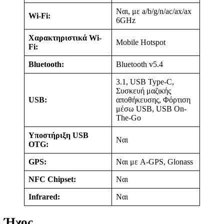
Ναι, με a/b/g/n/ac/ax/ax
Wi-Fi:
6GHz
Χαρακτηριστικά Wi-
Mobile Hotspot
Fi:
Bluetooth:
Bluetooth v5.4
3.1, USB Type-C,
Συσκευή μαζικής
USB:
αποθήκευσης, Φόρτιση
μέσω USB, USB On-
The-Go
Υποστήριξη USB
Ναι
OTG:
GPS:
Ναι με A-GPS, Glonass
NFC Chipset:
Ναι
Infrared:
Ναι
Ήχος