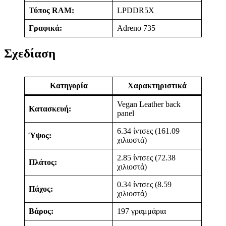
Τύπος RAM:
LPDDR5X
Γραφικά:
Adreno 735
Σχεδίαση
Κατηγορία
Χαρακτηριστικά
Vegan Leather back
Κατασκευή:
panel
6.34 ίντσες (161.09
Ύψος:
χιλιοστά)
2.85 ίντσες (72.38
Πλάτος:
χιλιοστά)
0.34 ίντσες (8.59
Πάχος:
χιλιοστά)
Βάρος:
197 γραμμάρια