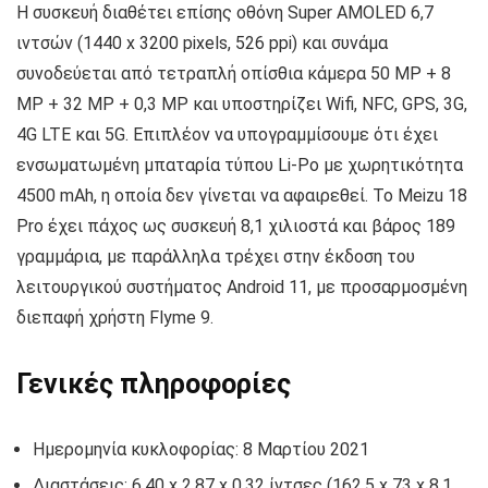
Η συσκευή διαθέτει επίσης οθόνη Super AMOLED 6,7
ιντσών (1440 x 3200 pixels, 526 ppi) και συνάμα
συνοδεύεται από τετραπλή οπίσθια κάμερα 50 MP + 8
MP + 32 MP + 0,3 MP και υποστηρίζει Wifi, NFC, GPS, 3G,
4G LTE και 5G. Επιπλέον να υπογραμμίσουμε ότι έχει
ενσωματωμένη μπαταρία τύπου Li-Po με χωρητικότητα
4500 mAh, η οποία δεν γίνεται να αφαιρεθεί. Το Meizu 18
Pro έχει πάχος ως συσκευή 8,1 χιλιοστά και βάρος 189
γραμμάρια, με παράλληλα τρέχει στην έκδοση του
λειτουργικού συστήματος Android 11, με προσαρμοσμένη
διεπαφή χρήστη Flyme 9.
Γενικές πληροφορίες
Ημερομηνία κυκλοφορίας: 8 Μαρτίου 2021
Διαστάσεις: 6.40 x 2.87 x 0.32 ίντσες (162.5 x 73 x 8.1