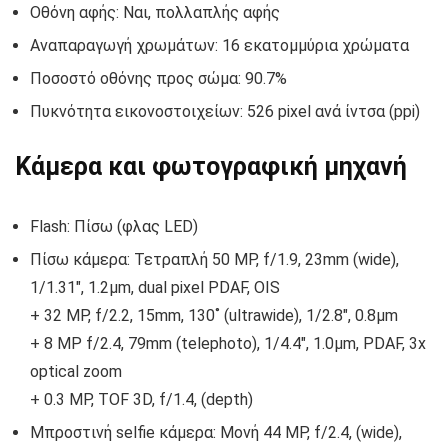
Οθόνη αφής: Ναι, πολλαπλής αφής
Αναπαραγωγή χρωμάτων: 16 εκατομμύρια χρώματα
Ποσοστό οθόνης προς σώμα: 90.7%
Πυκνότητα εικονοστοιχείων: 526 pixel ανά ίντσα (ppi)
Κάμερα και φωτογραφική μηχανή
Flash: Πίσω (φλας LED)
Πίσω κάμερα: Τετραπλή 50 MP, f/1.9, 23mm (wide),
1/1.31″, 1.2µm, dual pixel PDAF, OIS
+ 32 MP, f/2.2, 15mm, 130˚ (ultrawide), 1/2.8″, 0.8µm
+ 8 MP f/2.4, 79mm (telephoto), 1/4.4″, 1.0µm, PDAF, 3x
optical zoom
+ 0.3 MP, TOF 3D, f/1.4, (depth)
Μπροστινή selfie κάμερα: Μονή 44 MP, f/2.4, (wide),