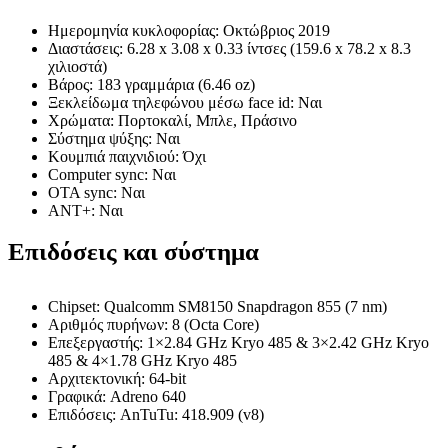
Ημερομηνία κυκλοφορίας: Οκτώβριος 2019
Διαστάσεις: 6.28 x 3.08 x 0.33 ίντσες (159.6 x 78.2 x 8.3
χιλιοστά)
Βάρος: 183 γραμμάρια (6.46 oz)
Ξεκλείδωμα τηλεφώνου μέσω face id: Ναι
Χρώματα: Πορτοκαλί, Μπλε, Πράσινο
Σύστημα ψύξης: Ναι
Κουμπιά παιχνιδιού: Όχι
Computer sync: Ναι
OTA sync: Ναι
ANT+: Ναι
Επιδόσεις και σύστημα
Chipset: Qualcomm SM8150 Snapdragon 855 (7 nm)
Αριθμός πυρήνων: 8 (Octa Core)
Επεξεργαστής: 1×2.84 GHz Kryo 485 & 3×2.42 GHz Kryo
485 & 4×1.78 GHz Kryo 485
Αρχιτεκτονική: 64-bit
Γραφικά: Adreno 640
Επιδόσεις: AnTuTu: 418.909 (v8)