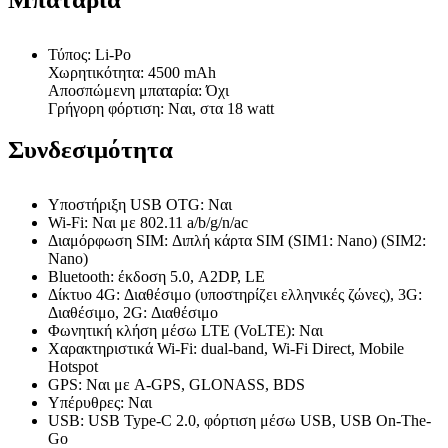
Τύπος: Li-Po
Χωρητικότητα: 4500 mAh
Αποσπώμενη μπαταρία: Όχι
Γρήγορη φόρτιση: Ναι, στα 18 watt
Συνδεσιμότητα
Υποστήριξη USB OTG: Ναι
Wi-Fi: Ναι με 802.11 а/b/g/n/ac
Διαμόρφωση SIM: Διπλή κάρτα SIM (SIM1: Nano) (SIM2:
Nano)
Bluetooth: έκδοση 5.0, A2DP, LE
Δίκτυο 4G: Διαθέσιμο (υποστηρίζει ελληνικές ζώνες), 3G:
Διαθέσιμο, 2G: Διαθέσιμο
Φωνητική κλήση μέσω LTE (VoLTE): Ναι
Χαρακτηριστικά Wi-Fi: dual-band, Wi-Fi Direct, Mobile
Hotspot
GPS: Ναι με A-GPS, GLONASS, BDS
Υπέρυθρες: Ναι
USB: USB Type-C 2.0, φόρτιση μέσω USB, USB On-The-
Go