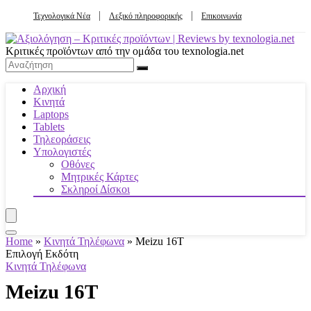
Τεχνολογικά Νέα
Λεξικό πληροφορικής
Επικοινωνία
Κριτικές προϊόντων από την ομάδα του texnologia.net
Αρχική
Κινητά
Laptops
Tablets
Τηλεοράσεις
Υπολογιστές
Οθόνες
Μητρικές Κάρτες
Σκληροί Δίσκοι
Home
»
Κινητά Τηλέφωνα
»
Meizu 16T
Επιλογή Εκδότη
Κινητά Τηλέφωνα
Meizu 16T