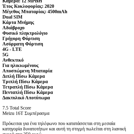
Κάμερα:
12 MPixel
Έτος Κυκλοφορίας:
2020
Μέγεθος Μπαταρίας:
4500mAh
Dual SIM
Κάρτα Μνήμης
Αδιάβροχο
Φυσικό πληκτρολόγιο
Γρήγορη Φόρτιση
Ασύρματη Φόρτιση
4G - LTE
5G
Ανθεκτικό
Για ηλικιωμένους
Αποσπώμενη Μπαταρία
Διπλή Πίσω Κάμερα
Τριπλή Πίσω Κάμερα
Τετραπλή Πίσω Κάμερα
Πενταπλή Πίσω Κάμερα
Δακτυλικό Αποτύπωμα
7.5
Total Score
Meizu 16T Συμπέρασμα
Πρόκειται για ένα τηλέφωνο που κατατάσσεται στη μεσαία
κατηγορία δυνατοτήτων και αυτή τη στιγμή πωλείται στη λιανική