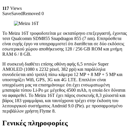
117
Views
Save
Saved
Removed
0
Το Meizu 16T τροφοδοτείται με οκταπύρηνο επεξεργαστή, έχοντας
τσιπ Qualcomm SDM855 Snapdragon 855 (7 nm). Επιπρόσθετα
είναι ευχής έργο να υπογραμμιστεί ότι διατίθεται σε δύο εκδόσεις
εσωτερικού χώρου αποθήκευσης 128 / 256 GB ROM και μνήμη
RAM 6 / 8 GB.
Η συσκευή διαθέτει επίσης οθόνη αφής 6,5 ιντσών Super
AMOLED (1080 x 2232 pixel, 382 ppi) και παράλληλα
συνοδεύεται από τριπλή πίσω κάμερα 12 MP + 8 MP + 5 MP και
υποστηρίζει Wifi, GPS, 3G και 4G LTE. Επιπλέον είναι
υποχρέωση μας να επισημάνουμε ότι έχει ενσωματωμένη
μπαταρία τύπου Li-Po με μέγεθος 4500 mAh, η οποία δεν δύναται
να αφαιρεθεί. Το Meizu 16T έχει πάχος συσκευής 8,3 χιλιοστά και
βάρος 183 γραμμάρια, και ταυτόχρονα τρέχει στην έκδοση του
λειτουργικού συστήματος Android 9.0 (Pie). με προσαρμοσμένο
περιβάλλον χρήστη Flyme 8.
Γενικές πληροφορίες