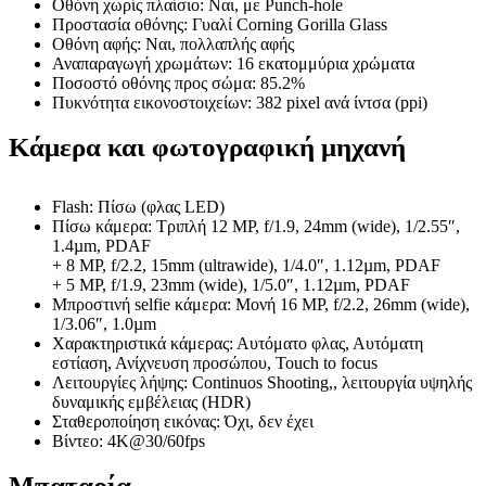
Οθόνη χωρίς πλαίσιο: Ναι, με Punch-hole
Προστασία οθόνης: Γυαλί Corning Gorilla Glass
Οθόνη αφής: Ναι, πολλαπλής αφής
Αναπαραγωγή χρωμάτων: 16 εκατομμύρια χρώματα
Ποσοστό οθόνης προς σώμα: 85.2%
Πυκνότητα εικονοστοιχείων: 382 pixel ανά ίντσα (ppi)
Κάμερα και φωτογραφική μηχανή
Flash: Πίσω (φλας LED)
Πίσω κάμερα: Τριπλή 12 MP, f/1.9, 24mm (wide), 1/2.55″,
1.4µm, PDAF
+ 8 MP, f/2.2, 15mm (ultrawide), 1/4.0″, 1.12µm, PDAF
+ 5 MP, f/1.9, 23mm (wide), 1/5.0″, 1.12µm, PDAF
Μπροστινή selfie κάμερα: Μονή 16 MP, f/2.2, 26mm (wide),
1/3.06″, 1.0µm
Χαρακτηριστικά κάμερας: Αυτόματο φλας, Αυτόματη
εστίαση, Ανίχνευση προσώπου, Touch to focus
Λειτουργίες λήψης: Continuos Shooting,, λειτουργία υψηλής
δυναμικής εμβέλειας (HDR)
Σταθεροποίηση εικόνας: Όχι, δεν έχει
Βίντεο: 4K@30/60fps
Μπαταρία