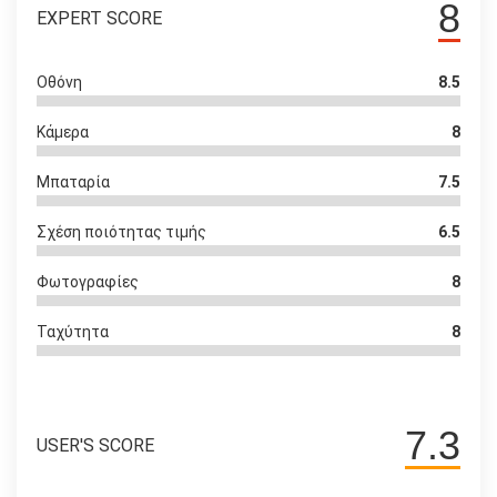
8
EXPERT SCORE
Οθόνη
8.5
Κάμερα
8
Μπαταρία
7.5
Σχέση ποιότητας τιμής
6.5
Φωτογραφίες
8
Ταχύτητα
8
7.3
USER'S SCORE