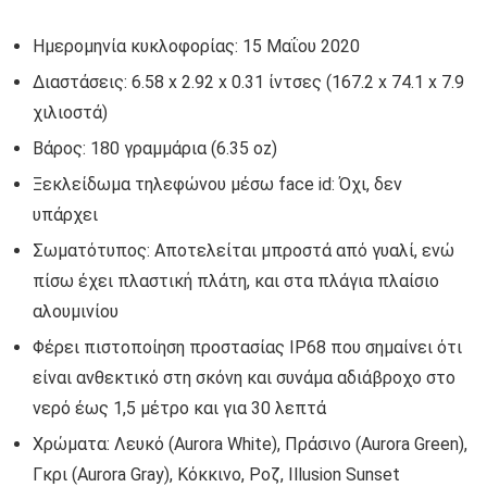
Ημερομηνία κυκλοφορίας: 15 Μαΐου 2020
Διαστάσεις: 6.58 x 2.92 x 0.31 ίντσες (167.2 x 74.1 x 7.9
χιλιοστά)
Βάρος: 180 γραμμάρια (6.35 oz)
Ξεκλείδωμα τηλεφώνου μέσω face id: Όχι, δεν
υπάρχει
Σωματότυπος: Αποτελείται μπροστά από γυαλί, ενώ
πίσω έχει πλαστική πλάτη, και στα πλάγια πλαίσιο
αλουμινίου
Φέρει πιστοποίηση προστασίας IP68 που σημαίνει ότι
είναι ανθεκτικό στη σκόνη και συνάμα αδιάβροχο στο
νερό έως 1,5 μέτρο και για 30 λεπτά
Χρώματα: Λευκό (Aurora White), Πράσινο (Aurora Green),
Γκρι (Aurora Gray), Κόκκινο, Ροζ, Illusion Sunset