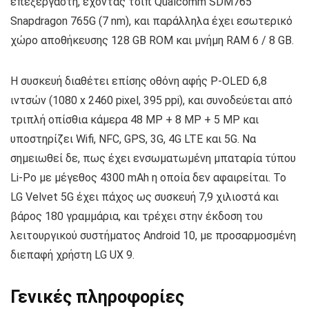
επεξεργαστή, έχοντας τσιπ Qualcomm SDM765
Snapdragon 765G (7 nm), και παράλληλα έχει εσωτερικό
χώρο αποθήκευσης 128 GB ROM και μνήμη RAM 6 / 8 GB.
Η συσκευή διαθέτει επίσης οθόνη αφής P-OLED 6,8
ιντσών (1080 x 2460 pixel, 395 ppi), και συνοδεύεται από
τριπλή οπίσθια κάμερα 48 MP + 8 MP + 5 MP και
υποστηρίζει Wifi, NFC, GPS, 3G, 4G LTE και 5G. Να
σημειωθεί δε, πως έχει ενσωματωμένη μπαταρία τύπου
Li-Po με μέγεθος 4300 mAh η οποία δεν αφαιρείται. Το
LG Velvet 5G έχει πάχος ως συσκευή 7,9 χιλιοστά και
βάρος 180 γραμμάρια, και τρέχει στην έκδοση του
λειτουργικού συστήματος Android 10, με προσαρμοσμένη
διεπαφή χρήστη LG UX 9.
Γενικές πληροφορίες