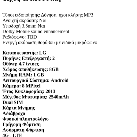
Τύποι ειδοποίησης: Δόνηση, ήχοι κλήσης MP3
Ανοιχτή ακρόαση: Ναι
Υποδοχή 3.5mm: Ναι
Dolby Mobile sound enhancement
Ραδιόφωνο: TBD
Ενεργή ακύρωση θορύβου με ειδικό μικρόφωνο
Κατασκευαστής:
LG
Πυρήνες Επεξεργαστή:
2
Οθόνη:
4.7 ίντσες
Χώρος αποθήκευσης:
8GB
Μνήμη RAM:
1 GB
Λειτουργικό Σύστημα:
Android
Κάμερα:
8 MPixel
Έτος Κυκλοφορίας:
2013
Μέγεθος Μπαταρίας:
2540mAh
Dual SIM
Κάρτα Μνήμης
Αδιάβροχο
Φυσικό πληκτρολόγιο
Γρήγορη Φόρτιση
Ασύρματη Φόρτιση
4G - LTE