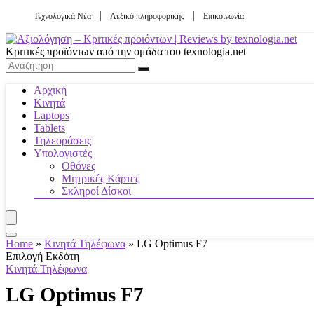
Τεχνολογικά Νέα
Λεξικό πληροφορικής
Επικοινωνία
Κριτικές προϊόντων από την ομάδα του texnologia.net
Αρχική
Κινητά
Laptops
Tablets
Τηλεοράσεις
Υπολογιστές
Οθόνες
Μητρικές Κάρτες
Σκληροί Δίσκοι
Home
»
Κινητά Τηλέφωνα
»
LG Optimus F7
Επιλογή Εκδότη
Κινητά Τηλέφωνα
LG Optimus F7