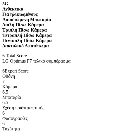
5G
Ανθεκτικό
Για ηλικιωμένους
Αποσπώμενη Μπαταρία
Διπλή Πίσω Κάμερα
Τριπλή Πίσω Κάμερα
Τετραπλή Πίσω Κάμερα
Πενταπλή Πίσω Κάμερα
Δακτυλικό Αποτύπωμα
6
Total Score
LG Optimus F7 τελικό συμπέρασμα
6
Expert Score
Οθόνη
7
Κάμερα
6.5
Μπαταρία
6.5
Σχέση ποιότητας τιμής
6
Φωτογραφίες
6
Ταχύτητα