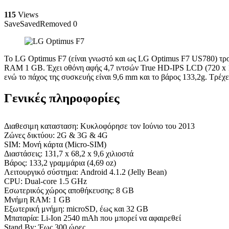
115
Views
Save
Saved
Removed
0
Το LG Optimus F7 (είναι γνωστό και ως LG Optimus F7 US780) τρ
RAM 1 GB. Έχει οθόνη αφής 4,7 ιντσών True HD-IPS LCD (720 x 12
ενώ το πάχος της συσκευής είναι 9,6 mm και το βάρος 133,2g. Τρέχε
Γενικές πληροφορίες
Διαθεσιμη κατασταση: Κυκλοφόρησε τον Ιούνιο του 2013
Ζώνες δικτύου: 2G & 3G & 4G
SIM: Μονή κάρτα (Micro-SIM)
Διαστάσεις: 131,7 x 68,2 x 9,6 χιλιοστά
Βάρος: 133,2 γραμμάρια (4,69 oz)
Λειτουργικό σύστημα: Android 4.1.2 (Jelly Bean)
CPU: Dual-core 1.5 GHz
Εσωτερικός χώρος αποθήκευσης: 8 GB
Μνήμη RAM: 1 GB
Εξωτερική μνήμη: microSD, έως και 32 GB
Μπαταρία: Li-Ion 2540 mAh που μπορεί να αφαιρεθεί
Stand By: Έως 300 ώρες