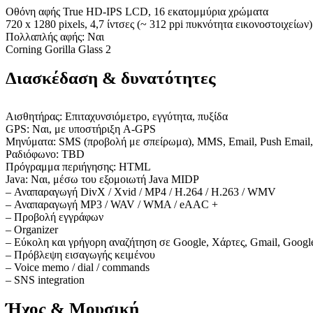
Οθόνη αφής True HD-IPS LCD, 16 εκατομμύρια χρώματα
720 x 1280 pixels, 4,7 ίντσες (~ 312 ppi πυκνότητα εικονοστοιχείων)
Πολλαπλής αφής: Ναι
Corning Gorilla Glass 2
Διασκέδαση & δυνατότητες
Αισθητήρας: Επιταχυνσιόμετρο, εγγύτητα, πυξίδα
GPS: Ναι, με υποστήριξη A-GPS
Μηνύματα: SMS (προβολή με σπείρωμα), MMS, Email, Push Email
Ραδιόφωνο: TBD
Πρόγραμμα περιήγησης: HTML
Java: Ναι, μέσω του εξομοιωτή Java MIDP
– Αναπαραγωγή DivX / Xvid / MP4 / H.264 / H.263 / WMV
– Αναπαραγωγή MP3 / WAV / WMA / eAAC +
– Προβολή εγγράφων
– Organizer
– Εύκολη και γρήγορη αναζήτηση σε Google, Χάρτες, Gmail, Googl
– Πρόβλεψη εισαγωγής κειμένου
– Voice memo / dial / commands
– SNS integration
Ήχος & Μουσική