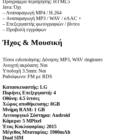
Πρόγραμμα περιήγησης: HTML5
Java: Όχι
– Αναπαραγωγή MP4 / H.264
– Αναπαραγωγή MP3 / WAV / eAAC +
– Επεξεργαστής φωτογραφιών / βίντεο
– Προβολή εγγράφων
Ήχος & Μουσική
Τύποι ειδοποίησης: Δόνηση; MP3, WAV ringtones
Ανοιχτή ακρόαση: Ναι
Υποδοχή 3.5mm: Ναι
Ραδιόφωνο: FM με RDS
Κατασκευαστής:
LG
Πυρήνες Επεξεργαστή:
4
Οθόνη:
4.5 ίντσες
Χώρος αποθήκευσης:
8GB
Μνήμη RAM:
1 GB
Λειτουργικό Σύστημα:
Android
Κάμερα:
5 MPixel
Έτος Κυκλοφορίας:
2015
Μέγεθος Μπαταρίας:
1900mAh
Dual SIM