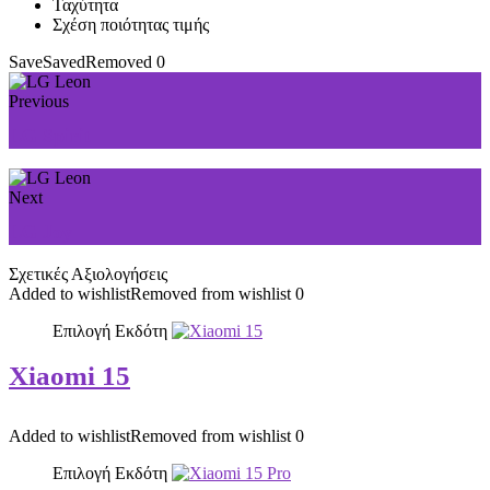
Ταχύτητα
Σχέση ποιότητας τιμής
Save
Saved
Removed
0
Previous
LG Spirit
Next
LG Joy
Σχετικές Αξιολογήσεις
Added to wishlist
Removed from wishlist
0
Επιλογή Εκδότη
Xiaomi 15
Added to wishlist
Removed from wishlist
0
Επιλογή Εκδότη