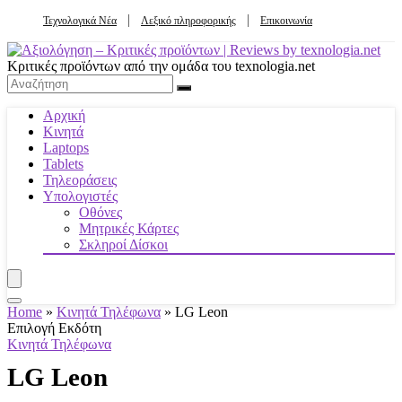
Τεχνολογικά Νέα
Λεξικό πληροφορικής
Επικοινωνία
Κριτικές προϊόντων από την ομάδα του texnologia.net
Αρχική
Κινητά
Laptops
Tablets
Τηλεοράσεις
Υπολογιστές
Οθόνες
Μητρικές Κάρτες
Σκληροί Δίσκοι
Home
»
Κινητά Τηλέφωνα
»
LG Leon
Επιλογή Εκδότη
Κινητά Τηλέφωνα
LG Leon