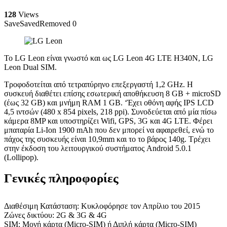
128
Views
Save
Saved
Removed
0
Το LG Leon είναι γνωστό και ως LG Leon 4G LTE H340N, LG
Leon Dual SIM.
Τροφοδοτείται από τετραπύρηνο επεξεργαστή 1,2 GHz. Η
συσκευή διαθέτει επίσης εσωτερική αποθήκευση 8 GB + microSD
(έως 32 GB) και μνήμη RAM 1 GB. ‘Έχει οθόνη αφής IPS LCD
4,5 ιντσών (480 x 854 pixels, 218 ppi). Συνοδεύεται από μία πίσω
κάμερα 8MP και υποστηρίζει Wifi, GPS, 3G και 4G LTE. Φέρει
μπαταρία Li-Ion 1900 mAh που δεν μπορεί να αφαιρεθεί, ενώ το
πάχος της συσκευής είναι 10,9mm και το το βάρος 140g. Τρέχει
στην έκδοση του λειτουργικού συστήματος Android 5.0.1
(Lollipop).
Γενικές πληροφορίες
Διαθέσιμη Κατάσταση: Κυκλοφόρησε τον Απρίλιο του 2015
Ζώνες δικτύου: 2G & 3G & 4G
SIM: Μονή κάρτα (Micro-SIM) ή Διπλή κάρτα (Micro-SIM)