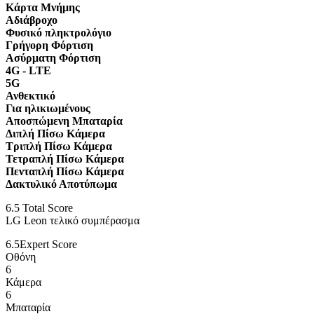
Κάρτα Μνήμης
Αδιάβροχο
Φυσικό πληκτρολόγιο
Γρήγορη Φόρτιση
Ασύρματη Φόρτιση
4G - LTE
5G
Ανθεκτικό
Για ηλικιωμένους
Αποσπώμενη Μπαταρία
Διπλή Πίσω Κάμερα
Τριπλή Πίσω Κάμερα
Τετραπλή Πίσω Κάμερα
Πενταπλή Πίσω Κάμερα
Δακτυλικό Αποτύπωμα
6.5
Total Score
LG Leon τελικό συμπέρασμα
6.5
Expert Score
Οθόνη
6
Κάμερα
6
Μπαταρία