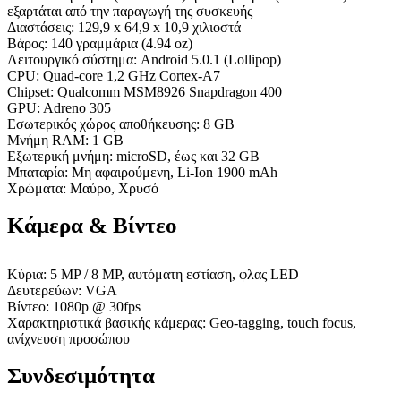
εξαρτάται από την παραγωγή της συσκευής
Διαστάσεις: 129,9 x 64,9 x 10,9 χιλιοστά
Βάρος: 140 γραμμάρια (4.94 oz)
Λειτουργικό σύστημα: Android 5.0.1 (Lollipop)
CPU: Quad-core 1,2 GHz Cortex-A7
Chipset: Qualcomm MSM8926 Snapdragon 400
GPU: Adreno 305
Εσωτερικός χώρος αποθήκευσης: 8 GB
Μνήμη RAM: 1 GB
Εξωτερική μνήμη: microSD, έως και 32 GB
Μπαταρία: Μη αφαιρούμενη, Li-Ion 1900 mAh
Χρώματα: Μαύρο, Χρυσό
Κάμερα & Βίντεο
Κύρια: 5 MP / 8 MP, αυτόματη εστίαση, φλας LED
Δευτερεύων: VGA
Βίντεο: 1080p @ 30fps
Χαρακτηριστικά βασικής κάμερας: Geo-tagging, touch focus,
ανίχνευση προσώπου
Συνδεσιμότητα