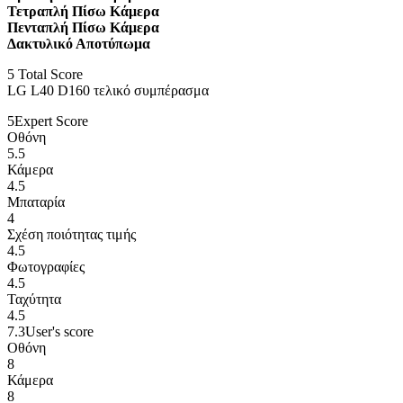
Τετραπλή Πίσω Κάμερα
Πενταπλή Πίσω Κάμερα
Δακτυλικό Αποτύπωμα
5
Total Score
LG L40 D160 τελικό συμπέρασμα
5
Expert Score
Οθόνη
5.5
Κάμερα
4.5
Μπαταρία
4
Σχέση ποιότητας τιμής
4.5
Φωτογραφίες
4.5
Ταχύτητα
4.5
7.3
User's score
Οθόνη
8
Κάμερα
8