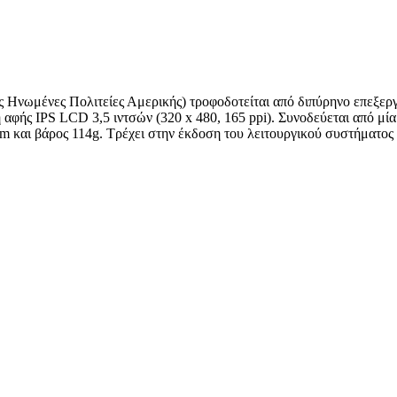
ς Ηνωμένες Πολιτείες Αμερικής) τροφοδοτείται από διπύρηνο επεξε
ής IPS LCD 3,5 ιντσών (320 x 480, 165 ppi). Συνοδεύεται από μία
m και βάρος 114g. Τρέχει στην έκδοση του λειτουργικού συστήματος A