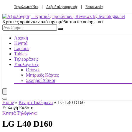
Τεχνολογικά Νέα
Λεξικό πληροφορικής
Επικοινωνία
Κριτικές προϊόντων από την ομάδα του texnologia.net
Αρχική
Κινητά
Laptops
Tablets
Τηλεοράσεις
Υπολογιστές
Οθόνες
Μητρικές Κάρτες
Σκληροί Δίσκοι
Home
»
Κινητά Τηλέφωνα
»
LG L40 D160
Επιλογή Εκδότη
Κινητά Τηλέφωνα
LG L40 D160