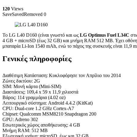
120
Views
Save
Saved
Removed
0
Το LG L40 D160 (είναι γνωστό και ως
LG Optimus Fuel L34C
στι
4 GB + microSD (έως 32 GB) και μνήμη RAM 512 MB. Έχει οθόνη αφ
μπαταρία Li-Ion 1540 mAh, ενώ το πάχος της συσκευής είναι 11,9 m
Γενικές πληροφορίες
Διαθέσιμη Κατάσταση: Κυκλοφόρησε τον Απρίλιο του 2014
Ζώνες δικτύου: 2G
SIM: Μονή κάρτα (Mini-SIM)
Διαστάσεις: 109,4 x 59 x 11,9 χιλιοστά
Βάρος: 114 γραμμάρια (4.02 oz)
Λειτουργικό σύστημα: Android 4.4.2 (KitKat)
CPU: Dual-core 1.2 GHz Cortex-A7
Chipset: Qualcomm MSM8210 Snapdragon 200
GPU: Adreno 302
Εσωτερικός χώρος αποθήκευσης: 4 GB
Μνήμη RAM: 512 MB
Εξωτερική μνήμη: microSD, έως και 32 GB