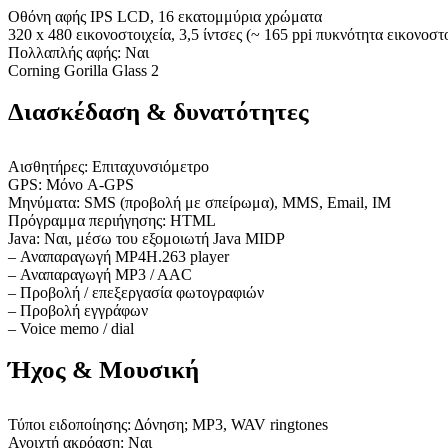
Οθόνη αφής IPS LCD, 16 εκατομμύρια χρώματα
320 x 480 εικονοστοιχεία, 3,5 ίντσες (~ 165 ppi πυκνότητα εικονοστ
Πολλαπλής αφής: Ναι
Corning Gorilla Glass 2
Διασκέδαση & δυνατότητες
Αισθητήρες: Επιταχυνσιόμετρο
GPS: Μόνο A-GPS
Μηνύματα: SMS (προβολή με σπείρωμα), MMS, Email, IM
Πρόγραμμα περιήγησης: HTML
Java: Ναι, μέσω του εξομοιωτή Java MIDP
– Αναπαραγωγή MP4H.263 player
– Αναπαραγωγή MP3 / AAC
– Προβολή / επεξεργασία φωτογραφιών
– Προβολή εγγράφων
– Voice memo / dial
Ήχος & Μουσική
Τύποι ειδοποίησης: Δόνηση; MP3, WAV ringtones
Ανοιχτή ακρόαση: Ναι