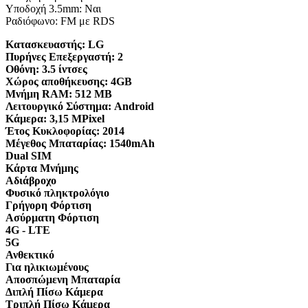
Υποδοχή 3.5mm: Ναι
Ραδιόφωνο: FM με RDS
Κατασκευαστής:
LG
Πυρήνες Επεξεργαστή:
2
Οθόνη:
3.5 ίντσες
Χώρος αποθήκευσης:
4GB
Μνήμη RAM:
512 MB
Λειτουργικό Σύστημα:
Android
Κάμερα:
3,15 MPixel
Έτος Κυκλοφορίας:
2014
Μέγεθος Μπαταρίας:
1540mAh
Dual SIM
Κάρτα Μνήμης
Αδιάβροχο
Φυσικό πληκτρολόγιο
Γρήγορη Φόρτιση
Ασύρματη Φόρτιση
4G - LTE
5G
Ανθεκτικό
Για ηλικιωμένους
Αποσπώμενη Μπαταρία
Διπλή Πίσω Κάμερα
Τριπλή Πίσω Κάμερα