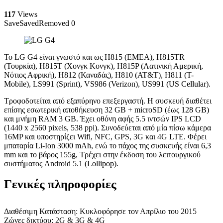
117
Views
Save
Saved
Removed
0
Το LG G4 είναι γνωστό και ως H815 (EMEA), H815TR
(Τουρκία), H815T (Χονγκ Κονγκ), H815P (Λατινική Αμερική,
Νότιος Αφρική), H812 (Καναδάς), H810 (AT&T), H811 (T-
Mobile), LS991 (Sprint), VS986 (Verizon), US991 (US Cellular).
Τροφοδοτείται από εξαπύρηνο επεξεργαστή. Η συσκευή διαθέτει
επίσης εσωτερική αποθήκευση 32 GB + microSD (έως 128 GB)
και μνήμη RAM 3 GB. Έχει οθόνη αφής 5.5 ιντσών IPS LCD
(1440 x 2560 pixels, 538 ppi). Συνοδεύεται από μία πίσω κάμερα
16MP και υποστηρίζει Wifi, NFC, GPS, 3G και 4G LTE. Φέρει
μπαταρία Li-Ion 3000 mAh, ενώ το πάχος της συσκευής είναι 6,3
mm και το βάρος 155g, Τρέχει στην έκδοση του λειτουργικού
συστήματος Android 5.1 (Lollipop).
Γενικές πληροφορίες
Διαθέσιμη Κατάσταση: Κυκλοφόρησε τον Απρίλιο του 2015
Ζώνες δικτύου: 2G & 3G & 4G