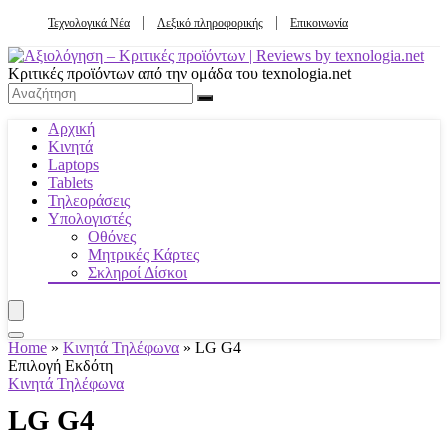
Τεχνολογικά Νέα
Λεξικό πληροφορικής
Επικοινωνία
Κριτικές προϊόντων από την ομάδα του texnologia.net
Αρχική
Κινητά
Laptops
Tablets
Τηλεοράσεις
Υπολογιστές
Οθόνες
Μητρικές Κάρτες
Σκληροί Δίσκοι
Home
»
Κινητά Τηλέφωνα
»
LG G4
Επιλογή Εκδότη
Κινητά Τηλέφωνα
LG G4