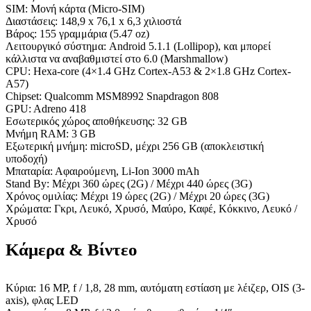
SIM: Μονή κάρτα (Micro-SIM)
Διαστάσεις: 148,9 x 76,1 x 6,3 χιλιοστά
Βάρος: 155 γραμμάρια (5.47 oz)
Λειτουργικό σύστημα: Android 5.1.1 (Lollipop), και μπορεί
κάλλιστα να αναβαθμιστεί στο 6.0 (Marshmallow)
CPU: Hexa-core (4×1.4 GHz Cortex-A53 & 2×1.8 GHz Cortex-
A57)
Chipset: Qualcomm MSM8992 Snapdragon 808
GPU: Adreno 418
Εσωτερικός χώρος αποθήκευσης: 32 GB
Μνήμη RAM: 3 GB
Εξωτερική μνήμη: microSD, μέχρι 256 GB (αποκλειστική
υποδοχή)
Μπαταρία: Αφαιρούμενη, Li-Ion 3000 mAh
Stand By: Μέχρι 360 ώρες (2G) / Μέχρι 440 ώρες (3G)
Χρόνος ομιλίας: Μέχρι 19 ώρες (2G) / Μέχρι 20 ώρες (3G)
Χρώματα: Γκρι, Λευκό, Χρυσό, Μαύρο, Καφέ, Κόκκινο, Λευκό /
Χρυσό
Κάμερα & Βίντεο
Κύρια: 16 MP, f / 1,8, 28 mm, αυτόματη εστίαση με λέιζερ, OIS (3-
axis), φλας LED