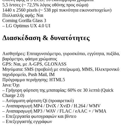
5,5 ίντσες (~ 72,5% λόγος οθόνης προς σώμα)
1440 x 2560 pixels (~ 538 ppi πυκνότητα εικονοστοιχείων)
Πολλαπλής αφής: Ναι
Corning Gorilla Glass 3
– LG Optimus UX 4.0 UI
Διασκέδαση & δυνατότητες
Αισθητήρες: Επιταχυνσιόμετρο, γυροσκόπιο, εγγύτητα, πυξίδα,
βαρόμετρο, φάσμα χρώματος
GPS: Ναι, με A-GPS, GLONASS
Μηνύματα: SMS (προβολή με σπείρωμα), MMS, Ηλεκτρονικό
ταχυδρομείο, Push Mail, IM
Πρόγραμμα περιήγησης: HTML5
Java: Όχι
– Γρήγορη φόρτιση της μπαταρίας: 60% σε 30 λεπτά (Quick
Charge 2.0)
– Ασύρματη φόρτιση Qi (προαιρετικό)
– Αναπαραγωγή MP4 / DviX / XviD / H.264 / WMV
– Αναπαραγωγή MP3 / WAV / FLAC / eAAC + / WMA
– Επεξεργασία φωτογραφιών και βίντεο
– Επεξεργαστής εγγράφων