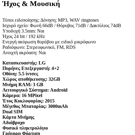
Ήχος & Μουσική
Τύποι ειδοποίησης: Δόνηση; MP3, WAV ringtones
Ισχυρό ηχείο: Φωνή 66dB / Θόρυβος 71dB / Δακτύλιος 74dB
Υποδοχή 3.5mm: Ναι
Ήχος 24 bit / 192 kHz
Ενεργή ακύρωση θορύβου με ειδικό μικρόφωνο
Ραδιόφωνο: Στερεοφωνικό, FM, RDS
Ανοιχτή ακρόαση: Ναι
Κατασκευαστής:
LG
Πυρήνες Επεξεργαστή:
4+2
Οθόνη:
5.5 ίντσες
Χώρος αποθήκευσης:
32GB
Μνήμη RAM:
3 GB
Λειτουργικό Σύστημα:
Android
Κάμερα:
16 MPixel
Έτος Κυκλοφορίας:
2015
Μέγεθος Μπαταρίας:
3000mAh
Dual SIM
Κάρτα Μνήμης
Αδιάβροχο
Φυσικό πληκτρολόγιο
Γρήγορη Φόρτιση