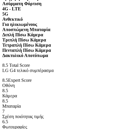
Ασύρματη Φόρτιση
4G - LTE
5G
Ανθεκτικό
Για ηλικιωμένους
Αποσπώμενη Μπαταρία
Διπλή Πίσω Κάμερα
Τριπλή Πίσω Κάμερα
Τετραπλή Πίσω Κάμερα
Πενταπλή Πίσω Κάμερα
Δακτυλικό Αποτύπωμα
8.5
Total Score
LG G4 τελικό συμπέρασμα
8.5
Expert Score
Οθόνη
8.5
Κάμερα
8.5
Μπαταρία
7
Σχέση ποιότητας τιμής
6.5
Φωτογραφίες