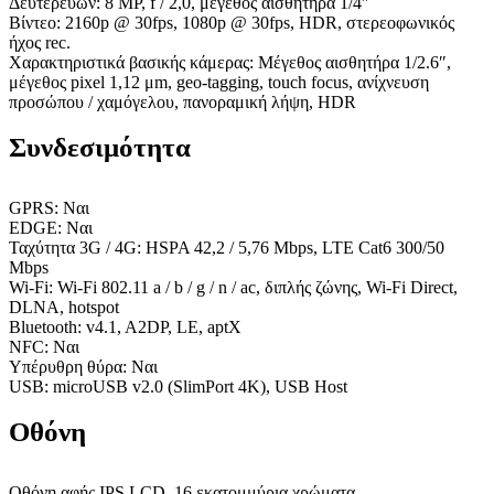
Δευτερεύων: 8 MP, f / 2,0, μέγεθος αισθητήρα 1/4″
Βίντεο: 2160p @ 30fps, 1080p @ 30fps, HDR, στερεοφωνικός
ήχος rec.
Χαρακτηριστικά βασικής κάμερας: Μέγεθος αισθητήρα 1/2.6″,
μέγεθος pixel 1,12 μm, geo-tagging, touch focus, ανίχνευση
προσώπου / χαμόγελου, πανοραμική λήψη, HDR
Συνδεσιμότητα
GPRS: Ναι
EDGE: Ναι
Ταχύτητα 3G / 4G: HSPA 42,2 / 5,76 Mbps, LTE Cat6 300/50
Mbps
Wi-Fi: Wi-Fi 802.11 a / b / g / n / ac, διπλής ζώνης, Wi-Fi Direct,
DLNA, hotspot
Bluetooth: v4.1, A2DP, LE, aptX
NFC: Ναι
Υπέρυθρη θύρα: Ναι
USB: microUSB v2.0 (SlimPort 4K), USB Host
Οθόνη
Οθόνη αφής IPS LCD, 16 εκατομμύρια χρώματα