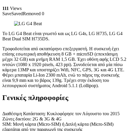
111
Views
Save
Saved
Removed
0
Το LG G4 Beat είναι γνωστό και ως LG G4s, LG H735, LG G4
Beat Dual SIM H735DS.
Tροφοδοτείται από οκταπύρηνο επεξεργαστή. Η συσκευή έχει
επίσης εσωτερική αποθήκευση 8 GB + microSD (επεκτάσιμη
μέχρι 32 GB) και μνήμη RAM 1,5 GB. Έχει οθόνη αφής LCD 5.2
ιντσών (1080 x 1920 pixels, 423 ppi). Συνοδεύεται από μία πίσω
κάμερα 13MP και υποστηρίζει Wifi, NFC, GPS, 3G και 4G LTE.
Φέρει μπαταρία Li-Ion 2300 mAh, ενώ το πάχος της συσκευής
είναι 9,9 mm και το βάρος 139g. Τρέχει στην έκδοση του
λειτουργικού συστήματος Android 5.1.1 (Lollipop).
Γενικές πληροφορίες
Διαθέσιμη Κατάσταση: Κυκλοφόρησε τον Αύγουστο του 2015
Ζώνες δικτύου: 2G & 3G & 4G
SIM: Μονή κάρτα (Micro-SIM) ή Διπλή κάρτα (Micro-SIM)
εξαρτάται από την παραγωγή της συσκευής