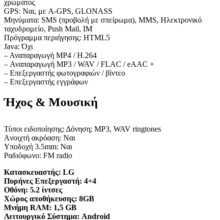
χρώματος
GPS: Ναι, με A-GPS, GLONASS
Μηνύματα: SMS (προβολή με σπείρωμα), MMS, Ηλεκτρονικό
ταχυδρομείο, Push Mail, IM
Πρόγραμμα περιήγησης: HTML5
Java: Όχι
– Αναπαραγωγή MP4 / H.264
– Αναπαραγωγή MP3 / WAV / FLAC / eAAC +
– Επεξεργαστής φωτογραφιών / βίντεο
– Επεξεργαστής εγγράφων
Ήχος & Μουσική
Τύποι ειδοποίησης: Δόνηση; MP3, WAV ringtones
Aνοιχτή ακρόαση: Ναι
Υποδοχή 3.5mm: Ναι
Ραδιόφωνο: FM radio
Κατασκευαστής:
LG
Πυρήνες Επεξεργαστή:
4+4
Οθόνη:
5.2 ίντσες
Χώρος αποθήκευσης:
8GB
Μνήμη RAM:
1,5 GB
Λειτουργικό Σύστημα:
Android