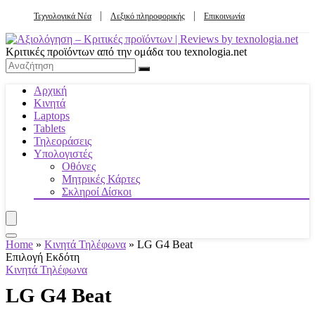
Τεχνολογικά Νέα
Λεξικό πληροφορικής
Επικοινωνία
Κριτικές προϊόντων από την ομάδα του texnologia.net
Αρχική
Κινητά
Laptops
Tablets
Τηλεοράσεις
Υπολογιστές
Οθόνες
Μητρικές Κάρτες
Σκληροί Δίσκοι
Home
»
Κινητά Τηλέφωνα
»
LG G4 Beat
Επιλογή Εκδότη
Κινητά Τηλέφωνα
LG G4 Beat