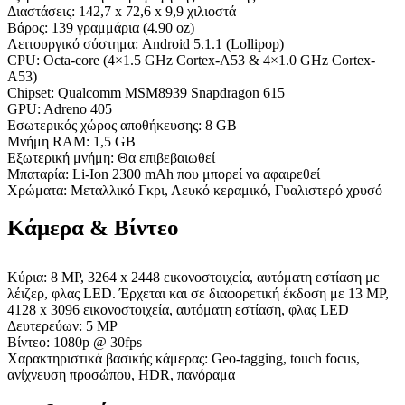
Διαστάσεις: 142,7 x 72,6 x 9,9 χιλιοστά
Βάρος: 139 γραμμάρια (4.90 oz)
Λειτουργικό σύστημα: Android 5.1.1 (Lollipop)
CPU: Octa-core (4×1.5 GHz Cortex-A53 & 4×1.0 GHz Cortex-
A53)
Chipset: Qualcomm MSM8939 Snapdragon 615
GPU: Adreno 405
Εσωτερικός χώρος αποθήκευσης: 8 GB
Μνήμη RAM: 1,5 GB
Εξωτερική μνήμη: Θα επιβεβαιωθεί
Μπαταρία: Li-Ion 2300 mAh που μπορεί να αφαιρεθεί
Χρώματα: Μεταλλικό Γκρι, Λευκό κεραμικό, Γυαλιστερό χρυσό
Κάμερα & Βίντεο
Κύρια: 8 MP, 3264 x 2448 εικονοστοιχεία, αυτόματη εστίαση με
λέιζερ, φλας LED. Έρχεται και σε διαφορετική έκδοση με 13 MP,
4128 x 3096 εικονοστοιχεία, αυτόματη εστίαση, φλας LED
Δευτερεύων: 5 MP
Βίντεο: 1080p @ 30fps
Χαρακτηριστικά βασικής κάμερας: Geo-tagging, touch focus,
ανίχνευση προσώπου, HDR, πανόραμα