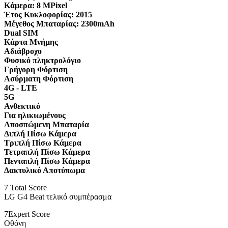
Κάμερα:
8 MPixel
Έτος Κυκλοφορίας:
2015
Μέγεθος Μπαταρίας:
2300mAh
Dual SIM
Κάρτα Μνήμης
Αδιάβροχο
Φυσικό πληκτρολόγιο
Γρήγορη Φόρτιση
Ασύρματη Φόρτιση
4G - LTE
5G
Ανθεκτικό
Για ηλικιωμένους
Αποσπώμενη Μπαταρία
Διπλή Πίσω Κάμερα
Τριπλή Πίσω Κάμερα
Τετραπλή Πίσω Κάμερα
Πενταπλή Πίσω Κάμερα
Δακτυλικό Αποτύπωμα
7
Total Score
LG G4 Beat τελικό συμπέρασμα
7
Expert Score
Οθόνη