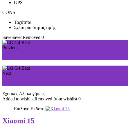
GPS
CONS
Ταχύτητα
Σχέση ποιότητας τιμής
Save
Saved
Removed
0
Previous
LG G4 Dual
Next
LG Magna
Σχετικές Αξιολογήσεις
Added to wishlist
Removed from wishlist
0
Επιλογή Εκδότη
Xiaomi 15