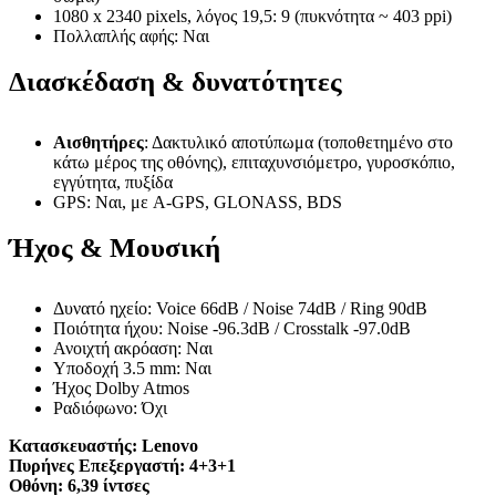
1080 x 2340 pixels, λόγος 19,5: 9 (πυκνότητα ~ 403 ppi)
Πολλαπλής αφής: Ναι
Διασκέδαση & δυνατότητες
Αισθητήρες
: Δακτυλικό αποτύπωμα (τοποθετημένο στο
κάτω μέρος της οθόνης), επιταχυνσιόμετρο, γυροσκόπιο,
εγγύτητα, πυξίδα
GPS: Ναι, με A-GPS, GLONASS, BDS
Ήχος & Μουσική
Δυνατό ηχείο: Voice 66dB / Noise 74dB / Ring 90dB
Ποιότητα ήχου: Noise -96.3dB / Crosstalk -97.0dB
Ανοιχτή ακρόαση: Ναι
Υποδοχή 3.5 mm: Ναι
Ήχος Dolby Atmos
Ραδιόφωνο: Όχι
Κατασκευαστής:
Lenovo
Πυρήνες Επεξεργαστή:
4+3+1
Οθόνη:
6,39 ίντσες