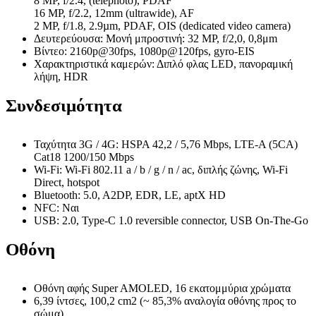
8 MP, f/2.4, (telephoto), PDAF
16 MP, f/2.2, 12mm (ultrawide), AF
2 MP, f/1.8, 2.9µm, PDAF, OIS (dedicated video camera)
Δευτερεύουσα: Μονή μπροστινή: 32 MP, f/2,0, 0,8μm
Βίντεο: 2160p@30fps, 1080p@120fps, gyro-EIS
Χαρακτηριστικά καμερών: Διπλό φλας LED, πανοραμική
λήψη, HDR
Συνδεσιμότητα
Ταχύτητα 3G / 4G: HSPA 42,2 / 5,76 Mbps, LTE-A (5CA)
Cat18 1200/150 Mbps
Wi-Fi: Wi-Fi 802.11 a / b / g / n / ac, διπλής ζώνης, Wi-Fi
Direct, hotspot
Bluetooth: 5.0, A2DP, EDR, LE, aptX HD
NFC: Ναι
USB: 2.0, Type-C 1.0 reversible connector, USB On-The-Go
Οθόνη
Οθόνη αφής Super AMOLED, 16 εκατομμύρια χρώματα
6,39 ίντσες, 100,2 cm2 (~ 85,3% αναλογία οθόνης προς το
σώμα)