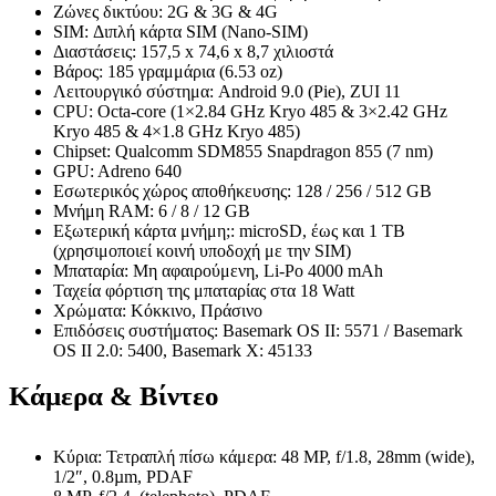
Ζώνες δικτύου: 2G & 3G & 4G
SIM: Διπλή κάρτα SIM (Nano-SIM)
Διαστάσεις: 157,5 x 74,6 x 8,7 χιλιοστά
Βάρος: 185 γραμμάρια (6.53 oz)
Λειτουργικό σύστημα: Android 9.0 (Pie), ZUI 11
CPU: Octa-core (1×2.84 GHz Kryo 485 & 3×2.42 GHz
Kryo 485 & 4×1.8 GHz Kryo 485)
Chipset: Qualcomm SDM855 Snapdragon 855 (7 nm)
GPU: Adreno 640
Εσωτερικός χώρος αποθήκευσης: 128 / 256 / 512 GB
Μνήμη RAM: 6 / 8 / 12 GB
Εξωτερική κάρτα μνήμη;: microSD, έως και 1 TB
(χρησιμοποιεί κοινή υποδοχή με την SIM)
Μπαταρία: Μη αφαιρούμενη, Li-Po 4000 mAh
Ταχεία φόρτιση της μπαταρίας στα 18 Watt
Χρώματα: Κόκκινο, Πράσινο
Επιδόσεις συστήματος: Basemark OS II: 5571 / Basemark
OS II 2.0: 5400, Basemark X: 45133
Κάμερα & Βίντεο
Κύρια: Τετραπλή πίσω κάμερα: 48 MP, f/1.8, 28mm (wide),
1/2″, 0.8µm, PDAF