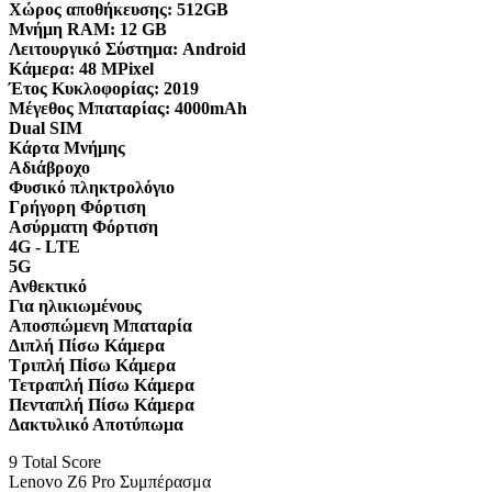
Χώρος αποθήκευσης:
512GB
Μνήμη RAM:
12 GB
Λειτουργικό Σύστημα:
Android
Κάμερα:
48 MPixel
Έτος Κυκλοφορίας:
2019
Μέγεθος Μπαταρίας:
4000mAh
Dual SIM
Κάρτα Μνήμης
Αδιάβροχο
Φυσικό πληκτρολόγιο
Γρήγορη Φόρτιση
Ασύρματη Φόρτιση
4G - LTE
5G
Ανθεκτικό
Για ηλικιωμένους
Αποσπώμενη Μπαταρία
Διπλή Πίσω Κάμερα
Τριπλή Πίσω Κάμερα
Τετραπλή Πίσω Κάμερα
Πενταπλή Πίσω Κάμερα
Δακτυλικό Αποτύπωμα
9
Total Score
Lenovo Z6 Pro Συμπέρασμα