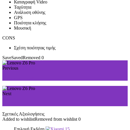
Καταγραφή Video
Ταχύτητα
Ανάλυση οθόνης
GPS
Ποιότητα κλήσης
Μουσική
CONS
Σχέση ποιότητας τιμής
Save
Saved
Removed
0
Previous
Nokia 5.1 Plus
Next
Lenovo Z5s
Σχετικές Αξιολογήσεις
Added to wishlist
Removed from wishlist
0
Επιλογή Εκδότη