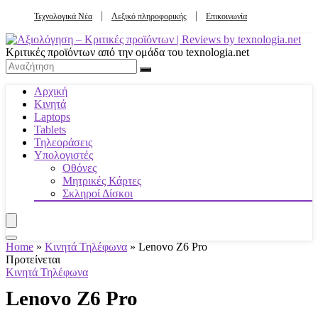
Τεχνολογικά Νέα
Λεξικό πληροφορικής
Επικοινωνία
Κριτικές προϊόντων από την ομάδα του texnologia.net
Αρχική
Κινητά
Laptops
Tablets
Τηλεοράσεις
Υπολογιστές
Οθόνες
Μητρικές Κάρτες
Σκληροί Δίσκοι
Home
»
Κινητά Τηλέφωνα
»
Lenovo Z6 Pro
Προτείνεται
Κινητά Τηλέφωνα
Lenovo Z6 Pro