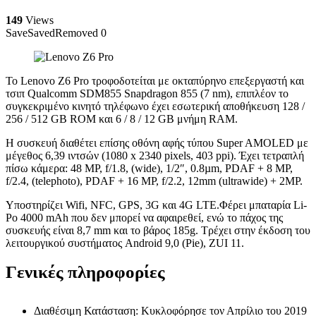
149
Views
Save
Saved
Removed
0
Το Lenovo Z6 Pro τροφοδοτείται με οκταπύρηνο επεξεργαστή και
τσιπ Qualcomm SDM855 Snapdragon 855 (7 nm), επιπλέον το
συγκεκριμένο κινητό τηλέφωνο έχει εσωτερική αποθήκευση 128 /
256 / 512 GB ROM και 6 / 8 / 12 GB μνήμη RAM.
Η συσκευή διαθέτει επίσης οθόνη αφής τύπου Super AMOLED με
μέγεθος 6,39 ιντσών (1080 x 2340 pixels, 403 ppi). Έχει τετραπλή
πίσω κάμερα: 48 MP, f/1.8, (wide), 1/2″, 0.8µm, PDAF + 8 MP,
f/2.4, (telephoto), PDAF + 16 MP, f/2.2, 12mm (ultrawide) + 2MP.
Υποστηρίζει Wifi, NFC, GPS, 3G και 4G LTE.Φέρει μπαταρία Li-
Po 4000 mAh που δεν μπορεί να αφαιρεθεί, ενώ το πάχος της
συσκευής είναι 8,7 mm και το βάρος 185g. Τρέχει στην έκδοση του
λειτουργικού συστήματος Android 9,0 (Pie), ZUI 11.
Γενικές πληροφορίες
Διαθέσιμη Κατάσταση: Κυκλοφόρησε τον Απρίλιο του 2019