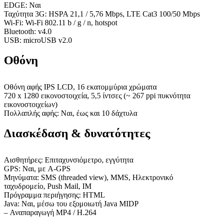
EDGE: Ναι
Ταχύτητα 3G: HSPA 21,1 / 5,76 Mbps, LTE Cat3 100/50 Mbps
Wi-Fi: Wi-Fi 802.11 b / g / n, hotspot
Bluetooth: v4.0
USB: microUSB v2.0
Οθόνη
Οθόνη αφής IPS LCD, 16 εκατομμύρια χρώματα
720 x 1280 εικονοστοιχεία, 5,5 ίντσες (~ 267 ppi πυκνότητα
εικονοστοιχείων)
Πολλαπλής αφής: Ναι, έως και 10 δάχτυλα
Διασκέδαση & δυνατότητες
Αισθητήρες: Επιταχυνσιόμετρο, εγγύτητα
GPS: Ναι, με A-GPS
Μηνύματα: SMS (threaded view), MMS, Ηλεκτρονικό
ταχυδρομείο, Push Mail, IM
Πρόγραμμα περιήγησης: HTML
Java: Ναι, μέσω του εξομοιωτή Java MIDP
– Αναπαραγωγή MP4 / H.264