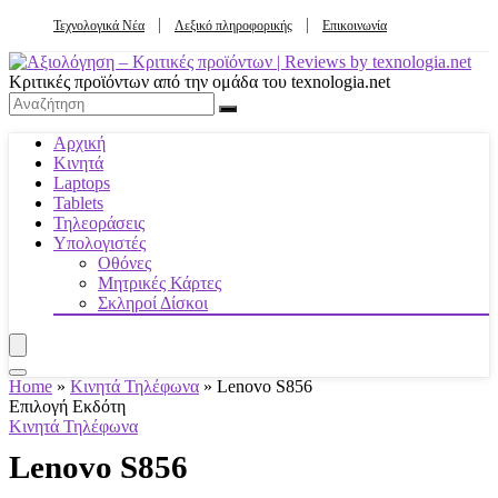
Τεχνολογικά Νέα
Λεξικό πληροφορικής
Επικοινωνία
Κριτικές προϊόντων από την ομάδα του texnologia.net
Αρχική
Κινητά
Laptops
Tablets
Τηλεοράσεις
Υπολογιστές
Οθόνες
Μητρικές Κάρτες
Σκληροί Δίσκοι
Home
»
Κινητά Τηλέφωνα
»
Lenovo S856
Επιλογή Εκδότη
Κινητά Τηλέφωνα
Lenovo S856