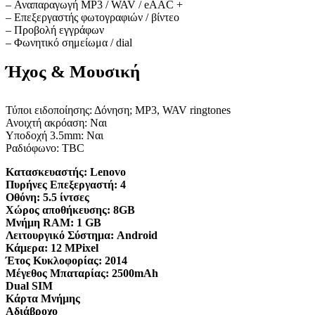
– Αναπαραγωγή MP3 / WAV / eAAC +
– Επεξεργαστής φωτογραφιών / βίντεο
– Προβολή εγγράφων
– Φωνητικό σημείωμα / dial
Ήχος & Μουσική
Τύποι ειδοποίησης: Δόνηση; MP3, WAV ringtones
Ανοιχτή ακρόαση: Ναι
Υποδοχή 3.5mm: Ναι
Ραδιόφωνο: TBC
Κατασκευαστής:
Lenovo
Πυρήνες Επεξεργαστή:
4
Οθόνη:
5.5 ίντσες
Χώρος αποθήκευσης:
8GB
Μνήμη RAM:
1 GB
Λειτουργικό Σύστημα:
Android
Κάμερα:
12 MPixel
Έτος Κυκλοφορίας:
2014
Μέγεθος Μπαταρίας:
2500mAh
Dual SIM
Κάρτα Μνήμης
Αδιάβροχο