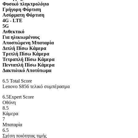
Φυσικό πληκτρολόγιο
Γρήγορη Φόρτιση
Ασύρματη Φόρτιση
4G - LTE
5G
Ανθεκτικό
Για ηλικιωμένους
Αποσπώμενη Μπαταρία
Διπλή Πίσω Κάμερα
Τριπλή Πίσω Κάμερα
Τετραπλή Πίσω Κάμερα
Πενταπλή Πίσω Κάμερα
Δακτυλικό Αποτύπωμα
6.5
Total Score
Lenovo S856 τελικό συμπέρασμα
6.5
Expert Score
Οθόνη
8.5
Κάμερα
7
Μπαταρία
6.5
Σχέση ποιότητας τιμής