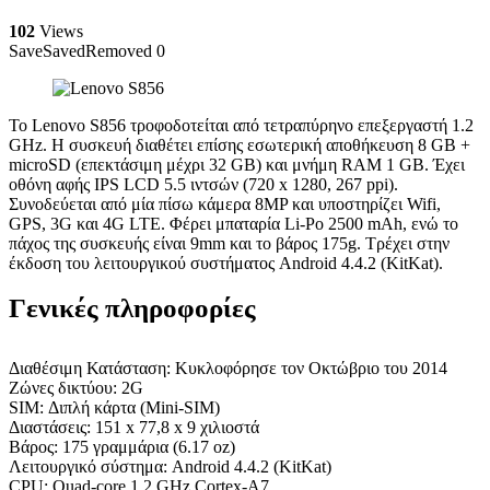
102
Views
Save
Saved
Removed
0
Το Lenovo S856 τροφοδοτείται από τετραπύρηνο επεξεργαστή 1.2
GHz. Η συσκευή διαθέτει επίσης εσωτερική αποθήκευση 8 GB +
microSD (επεκτάσιμη μέχρι 32 GB) και μνήμη RAM 1 GB. Έχει
οθόνη αφής IPS LCD 5.5 ιντσών (720 x 1280, 267 ppi).
Συνοδεύεται από μία πίσω κάμερα 8MP και υποστηρίζει Wifi,
GPS, 3G και 4G LTE. Φέρει μπαταρία Li-Po 2500 mAh, ενώ το
πάχος της συσκευής είναι 9mm και το βάρος 175g. Τρέχει στην
έκδοση του λειτουργικού συστήματος Android 4.4.2 (KitKat).
Γενικές πληροφορίες
Διαθέσιμη Κατάσταση: Κυκλοφόρησε τον Οκτώβριο του 2014
Ζώνες δικτύου: 2G
SIM: Διπλή κάρτα (Mini-SIM)
Διαστάσεις: 151 x 77,8 x 9 χιλιοστά
Βάρος: 175 γραμμάρια (6.17 oz)
Λειτουργικό σύστημα: Android 4.4.2 (KitKat)
CPU: Quad-core 1,2 GHz Cortex-A7