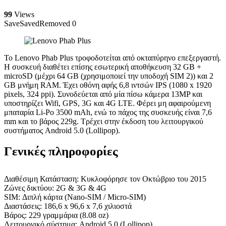
99
Views
Save
Saved
Removed
0
Το Lenovo Phab Plus τροφοδοτείται από οκταπύρηνο επεξεργαστή.
Η συσκευή διαθέτει επίσης εσωτερική αποθήκευση 32 GB +
microSD (μέχρι 64 GB (χρησιμοποιεί την υποδοχή SIM 2)) και 2
GB μνήμη RAM. Έχει οθόνη αφής 6,8 ιντσών IPS (1080 x 1920
pixels, 324 ppi). Συνοδεύεται από μία πίσω κάμερα 13MP και
υποστηρίζει Wifi, GPS, 3G και 4G LTE. Φέρει μη αφαιρούμενη
μπαταρία Li-Po 3500 mAh, ενώ το πάχος της συσκευής είναι 7,6
mm και το βάρος 229g. Τρέχει στην έκδοση του λειτουργικού
συστήματος Android 5.0 (Lollipop).
Γενικές πληροφορίες
Διαθέσιμη Κατάσταση: Κυκλοφόρησε τον Οκτώβριο του 2015
Ζώνες δικτύου: 2G & 3G & 4G
SIM: Διπλή κάρτα (Nano-SIM / Micro-SIM)
Διαστάσεις: 186,6 x 96,6 x 7,6 χιλιοστά
Βάρος: 229 γραμμάρια (8.08 oz)
Λειτουργικό σύστημα: Android 5.0 (Lollipop)