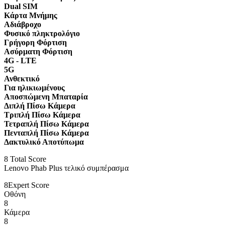
Dual SIM
Κάρτα Μνήμης
Αδιάβροχο
Φυσικό πληκτρολόγιο
Γρήγορη Φόρτιση
Ασύρματη Φόρτιση
4G - LTE
5G
Ανθεκτικό
Για ηλικιωμένους
Αποσπώμενη Μπαταρία
Διπλή Πίσω Κάμερα
Τριπλή Πίσω Κάμερα
Τετραπλή Πίσω Κάμερα
Πενταπλή Πίσω Κάμερα
Δακτυλικό Αποτύπωμα
8
Total Score
Lenovo Phab Plus τελικό συμπέρασμα
8
Expert Score
Οθόνη
8
Κάμερα
8