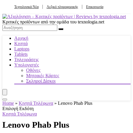
Τεχνολογικά Νέα
Λεξικό πληροφορικής
Επικοινωνία
Κριτικές προϊόντων από την ομάδα του texnologia.net
Αρχική
Κινητά
Laptops
Tablets
Τηλεοράσεις
Υπολογιστές
Οθόνες
Μητρικές Κάρτες
Σκληροί Δίσκοι
Home
»
Κινητά Τηλέφωνα
»
Lenovo Phab Plus
Επιλογή Εκδότη
Κινητά Τηλέφωνα
Lenovo Phab Plus