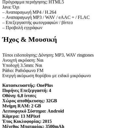
Πρόγραμμα περιήγησης: HTML5
Java: Όχι
– Αναπαραγωγή MP4 / H.264
– Αναπαραγωγή MP3 / WAV / eAAC + / FLAC
– Επεξεργαστής φωτογραφιών / βίντεο
– Προβολή εγγράφων
Ήχος & Μουσική
Τύποι ειδοποίησης: Δόνηση; MP3, WAV ringtones
Ανοιχτή ακρόαση: Ναι
Υποδοχή 3.5mm: Ναι
Ράδιο: Ραδιόφωνο FM
Ενεργή ακύρωση θορύβου με ειδικό μικρόφωνο
Κατασκευαστής:
OnePlus
Πυρήνες Επεξεργαστή:
4
Οθόνη:
6,8 ίντσες
Χώρος αποθήκευσης:
32GB
Μνήμη RAM:
2 GB
Λειτουργικό Σύστημα:
Android
Κάμερα:
13 MPixel
Έτος Κυκλοφορίας:
2015
Μέγεθος Μπαταρίας:
3500mAh