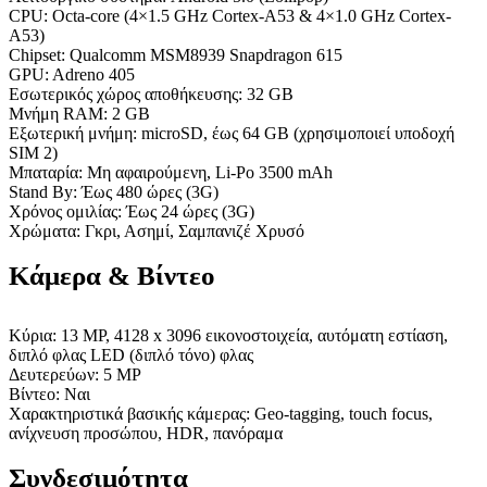
CPU: Octa-core (4×1.5 GHz Cortex-A53 & 4×1.0 GHz Cortex-
A53)
Chipset: Qualcomm MSM8939 Snapdragon 615
GPU: Adreno 405
Εσωτερικός χώρος αποθήκευσης: 32 GB
Μνήμη RAM: 2 GB
Εξωτερική μνήμη: microSD, έως 64 GB (χρησιμοποιεί υποδοχή
SIM 2)
Μπαταρία: Μη αφαιρούμενη, Li-Po 3500 mAh
Stand By: Έως 480 ώρες (3G)
Χρόνος ομιλίας: Έως 24 ώρες (3G)
Χρώματα: Γκρι, Ασημί, Σαμπανιζέ Χρυσό
Κάμερα & Βίντεο
Κύρια: 13 MP, 4128 x 3096 εικονοστοιχεία, αυτόματη εστίαση,
διπλό φλας LED (διπλό τόνο) φλας
Δευτερεύων: 5 MP
Βίντεο: Ναι
Χαρακτηριστικά βασικής κάμερας: Geo-tagging, touch focus,
ανίχνευση προσώπου, HDR, πανόραμα
Συνδεσιμότητα