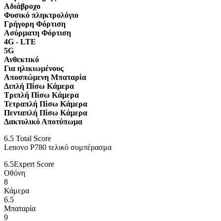
Αδιάβροχο
Φυσικό πληκτρολόγιο
Γρήγορη Φόρτιση
Ασύρματη Φόρτιση
4G - LTE
5G
Ανθεκτικό
Για ηλικιωμένους
Αποσπώμενη Μπαταρία
Διπλή Πίσω Κάμερα
Τριπλή Πίσω Κάμερα
Τετραπλή Πίσω Κάμερα
Πενταπλή Πίσω Κάμερα
Δακτυλικό Αποτύπωμα
6.5
Total Score
Lenovo P780 τελικό συμπέρασμα
6.5
Expert Score
Οθόνη
8
Κάμερα
6.5
Μπαταρία
9