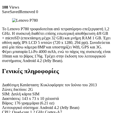
108
Views
Save
Saved
Removed
0
Το Lenovo P780 τροφοδοτείται από τετραπύρηνο επεξεργαστή 1,2
GHz. Η συσκευή διαθέτει επίσης εσωτερική αποθήκευση 4/8 GB
+ microSD (επεκτάσιμη μέχρι 32 GB) και μνήμη RAM 1 GB. Έχει
οθόνη αφής IPS LCD 5 ιντσών (720 x 1280, 294 ppi). Συνοδεύεται
από μία πίσω κάμερα 8MP και υποστηρίζει Wifi, GPS και 3G.
Φέρει μπαταρία Li-Po 4000 mAh, ενώ το πάχος της συσκευής είναι
10mm και το βάρος 176g. Τρέχει στην έκδοση του λειτουργικού
συστήματος Android 4.2 (Jelly Bean).
Γενικές πληροφορίες
Διαθέσιμη Κατάσταση: Κυκλοφόρησε τον Ιούνιο του 2013
Ζώνες δικτύου: 2G
SIM: Διπλή κάρτα SIM
Διαστάσεις: 143 x 73 x 10 χιλιοστά
Βάρος: 176 γραμμάρια (6.21 oz)
Λειτουργικό σύστημα: Android 4.2 (Jelly Bean)
CPU: Quad-core 1,2 GHz Cortex-A7