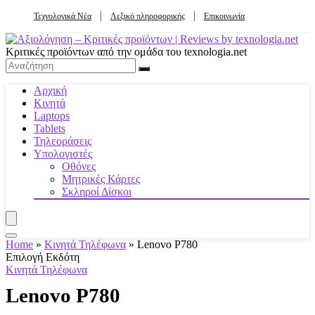
Τεχνολογικά Νέα
Λεξικό πληροφορικής
Επικοινωνία
Κριτικές προϊόντων από την ομάδα του texnologia.net
Αρχική
Κινητά
Laptops
Tablets
Τηλεοράσεις
Υπολογιστές
Οθόνες
Μητρικές Κάρτες
Σκληροί Δίσκοι
Home
»
Κινητά Τηλέφωνα
»
Lenovo P780
Επιλογή Εκδότη
Κινητά Τηλέφωνα
Lenovo P780