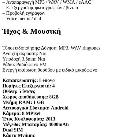
– Αναπαραγωγή MP3 / WAV / WMA / eAAC +
– Επεξεργαστής φωτογραφιών / βίντεο
– Προβολή εγγράφων
– Voice memo / dial
Ήχος & Μουσική
Τύποι ειδοποίησης: Δόνηση; MP3, WAV ringtones
Ανοιχτή ακρόαση: Ναι
Υποδοχή 3.5mm: Ναι
Ράδιο: Ραδιόφωνο FM
Ενεργή ακύρωση θορύβου με ειδικό μικρόφωνο
Κατασκευαστής:
Lenovo
Πυρήνες Επεξεργαστή:
4
Οθόνη:
5 ίντσες
Χώρος αποθήκευσης:
8GB
Μνήμη RAM:
1 GB
Λειτουργικό Σύστημα:
Android
Κάμερα:
8 MPixel
Έτος Κυκλοφορίας:
2013
Μέγεθος Μπαταρίας:
4000mAh
Dual SIM
Κάρτα Μνήμης