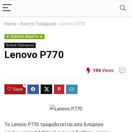
Home
»
Κινητά Τηλέφωνα
»
Lenovo P770
ΕΠΙΛΟΓΉ ΕΚΔΌΤΗ
Κινητά Τηλέφωνα
Lenovo P770
104
Views
0
Save
Το Lenovo P770 τροφοδοτείται από διπύρηνο