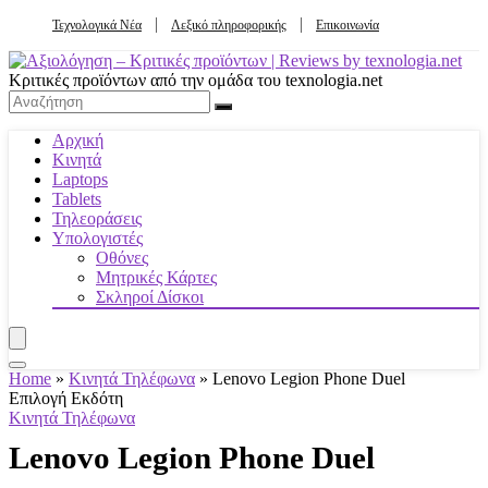
Τεχνολογικά Νέα
Λεξικό πληροφορικής
Επικοινωνία
Κριτικές προϊόντων από την ομάδα του texnologia.net
Αρχική
Κινητά
Laptops
Tablets
Τηλεοράσεις
Υπολογιστές
Οθόνες
Μητρικές Κάρτες
Σκληροί Δίσκοι
Home
»
Κινητά Τηλέφωνα
»
Lenovo Legion Phone Duel
Επιλογή Εκδότη
Κινητά Τηλέφωνα
Lenovo Legion Phone Duel