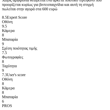
Χωρίς αμφιβολία θεωρείται ένα αρκετά ποιοτικό τηλέφωνο που
προορίζεται κυρίως για βιντεοπαιχνίδια και αυτή τη στιγμή
πωλείται στην αγορά στα 600 ευρώ
8.5
Expert Score
Οθόνη
9.5
Κάμερα
8
Μπαταρία
9
Σχέση ποιότητας τιμής
7.5
Φωτογραφίες
8
Ταχύτητα
9
7.3
User's score
Οθόνη
8
Κάμερα
8
Μπαταρία
6
PROS