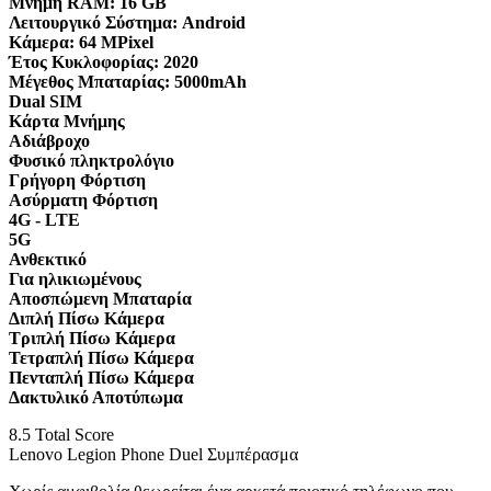
Μνήμη RAM:
16 GB
Λειτουργικό Σύστημα:
Android
Κάμερα:
64 MPixel
Έτος Κυκλοφορίας:
2020
Μέγεθος Μπαταρίας:
5000mAh
Dual SIM
Κάρτα Μνήμης
Αδιάβροχο
Φυσικό πληκτρολόγιο
Γρήγορη Φόρτιση
Ασύρματη Φόρτιση
4G - LTE
5G
Ανθεκτικό
Για ηλικιωμένους
Αποσπώμενη Μπαταρία
Διπλή Πίσω Κάμερα
Τριπλή Πίσω Κάμερα
Τετραπλή Πίσω Κάμερα
Πενταπλή Πίσω Κάμερα
Δακτυλικό Αποτύπωμα
8.5
Total Score
Lenovo Legion Phone Duel Συμπέρασμα