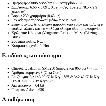
Ημερομηνία κυκλοφορίας: 15 Οκτωβρίου 2020
Διαστάσεις: 6.66 x 3.09 x 0.39 ίντσες (169.2 x 78.5 x 9.9
χιλιοστά)
Βάρος: 239 γραμμάρια (8.43 oz)
Ξεκλείδωμα τηλεφώνου μέσω face id: Ναι
Σωματότυπος: Αποτελείται μπροστά από γυαλί και πίσω έχει
γυάλινη πλάτη, και στην πλάγια πλευρά πλαίσιο αλουμινίου
Χρώματα: Κόκκινο (Vengeance Red) και Μπλε (Blazing
Blue)
Σύστημα ψύξης: Ναι
Κουμπιά παιχνιδιού: Ναι
Επιδόσεις και σύστημα
Chipset: Qualcomm SM8250 Snapdragon 865 5G+ (7 nm+)
Αριθμός πυρήνων: 8 (Octa Core)
Επεξεργαστής: 1×3.09 GHz Kryo 585 & 3×2.42 GHz Kryo
585 & 4×1.8 GHz Kryo 585
Αρχιτεκτονική: 64-bit
Γραφικά: Adreno 650
Αποθήκευση