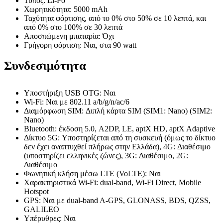
Τύπος: Li-Po
Χωρητικότητα: 5000 mAh
Ταχύτητα φόρτισης, από το 0% στο 50% σε 10 λεπτά, και
από 0% στο 100% σε 30 λεπτά
Αποσπώμενη μπαταρία: Όχι
Γρήγορη φόρτιση: Ναι, στα 90 watt
Συνδεσιμότητα
Υποστήριξη USB OTG: Ναι
Wi-Fi: Ναι με 802.11 a/b/g/n/ac/6
Διαμόρφωση SIM: Διπλή κάρτα SIM (SIM1: Nano) (SIM2:
Nano)
Bluetooth: έκδοση 5.0, A2DP, LE, aptX HD, aptX Adaptive
Δίκτυο 5G: Υποστηρίζεται από τη συσκευή (όμως το δίκτυο
δεν έχει αναπτυχθεί πλήρως στην Ελλάδα), 4G: Διαθέσιμο
(υποστηρίζει ελληνικές ζώνες), 3G: Διαθέσιμο, 2G:
Διαθέσιμο
Φωνητική κλήση μέσω LTE (VoLTE): Ναι
Χαρακτηριστικά Wi-Fi: dual-band, Wi-Fi Direct, Mobile
Hotspot
GPS: Ναι με dual-band A-GPS, GLONASS, BDS, QZSS,
GALILEO
Υπέρυθρες: Ναι