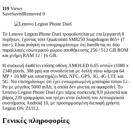
119
Views
Save
Saved
Removed
0
Το Lenovo Legion Phone Duel τροφοδοτείται με επεξεργαστή 8
πυρήνων, έχοντας τσιπ Qualcomm SM8250 Snapdragon 865+ (7
nm+). Είναι ανάγκη να υπογραμμίσουμε ότι διατίθεται σε δύο
παραλλαγές εσωτερικού χώρου αποθήκευσης 256 / 512 GB ROM
και μνήμη RAM 12 / 16 GB.
Η συσκευή διαθέτει επίσης οθόνη AMOLED 6,65 ιντσών (1080 x
2340 pixels, 388 ppi) και συνοδεύεται με διπλή πίσω κάμερα 64
MP + 16 MP και υποστηρίζει Wifi, NFC, GPS, 3G, 4G LTE και
5G. Να επισημάνουμε ότι έχει ενσωματωμένη μπαταρία τύπου Li -
Po με μέγεθος 5000 mAh, η οποία δεν γίνεται να αφαιρεθεί. Το
Lenovo Legion Phone Duel έχει πάχος συσκευής 9,9 χιλιοστά και
βάρος 239 γραμμάρια, και τρέχει στην έκδοση του λειτουργικού
συστήματος Android 10, με προσαρμοσμένη διεπαφή χρήστη
Legion OS/ ZUI12.
Γενικές πληροφορίες