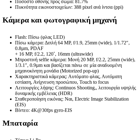
Ποσοστό οθόνης προς σώμα: 81.7%
Πυκνότητα εικονοστοιχείων: 388 pixel ανά ίντσα (ppi)
Κάμερα και φωτογραφική μηχανή
Flash: Πίσω (φλας LED)
Πίσω κάμερα: Διπλή 64 MP, f/1.9, 25mm (wide), 1/1.72″,
0.8µm, PDAF
+ 16 MP, f/2.2, 120˚, 16mm (ultrawide)
Μπροστινή selfie κάμερα: Μονή 20 MP, f/2.2, 25mm (wide),
1/3.1″, 0.9µm και βασίζεται πάνω σε μία αναδυομένη
μηχανοκίνητη μονάδα (Motorized pop-up)
Χαρακτηριστικά κάμερας: Αυτόματο φλας, Αυτόματη
εστίαση, Ανίχνευση προσώπου, Touch to focus
Λειτουργίες λήψης: Continuos Shooting,, λειτουργία υψηλής
δυναμικής εμβέλειας (HDR)
Σταθεροποίηση εικόνας: Ναι, Electric Image Stabilization
(EIS)
Βίντεο: 4K@30fps gyro-EIS
Μπαταρία