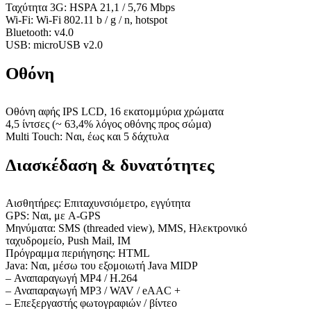
Ταχύτητα 3G: HSPA 21,1 / 5,76 Mbps
Wi-Fi: Wi-Fi 802.11 b / g / n, hotspot
Bluetooth: v4.0
USB: microUSB v2.0
Οθόνη
Οθόνη αφής IPS LCD, 16 εκατομμύρια χρώματα
4,5 ίντσες (~ 63,4% λόγος οθόνης προς σώμα)
Multi Touch: Ναι, έως και 5 δάχτυλα
Διασκέδαση & δυνατότητες
Αισθητήρες: Επιταχυνσιόμετρο, εγγύτητα
GPS: Ναι, με A-GPS
Μηνύματα: SMS (threaded view), MMS, Ηλεκτρονικό
ταχυδρομείο, Push Mail, IM
Πρόγραμμα περιήγησης: HTML
Java: Ναι, μέσω του εξομοιωτή Java MIDP
– Αναπαραγωγή MP4 / H.264
– Αναπαραγωγή MP3 / WAV / eAAC +
– Επεξεργαστής φωτογραφιών / βίντεο