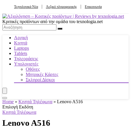
Τεχνολογικά Νέα
Λεξικό πληροφορικής
Επικοινωνία
Κριτικές προϊόντων από την ομάδα του texnologia.net
Αρχική
Κινητά
Laptops
Tablets
Τηλεοράσεις
Υπολογιστές
Οθόνες
Μητρικές Κάρτες
Σκληροί Δίσκοι
Home
»
Κινητά Τηλέφωνα
»
Lenovo A516
Επιλογή Εκδότη
Κινητά Τηλέφωνα
Lenovo A516