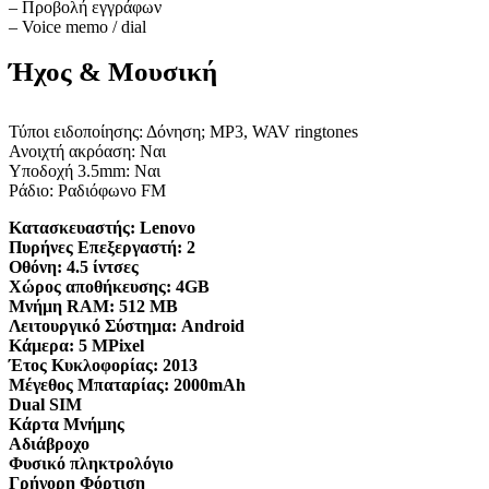
– Προβολή εγγράφων
– Voice memo / dial
Ήχος & Μουσική
Τύποι ειδοποίησης: Δόνηση; MP3, WAV ringtones
Ανοιχτή ακρόαση: Ναι
Υποδοχή 3.5mm: Ναι
Ράδιο: Ραδιόφωνο FM
Κατασκευαστής:
Lenovo
Πυρήνες Επεξεργαστή:
2
Οθόνη:
4.5 ίντσες
Χώρος αποθήκευσης:
4GB
Μνήμη RAM:
512 MB
Λειτουργικό Σύστημα:
Android
Κάμερα:
5 MPixel
Έτος Κυκλοφορίας:
2013
Μέγεθος Μπαταρίας:
2000mAh
Dual SIM
Κάρτα Μνήμης
Αδιάβροχο
Φυσικό πληκτρολόγιο
Γρήγορη Φόρτιση