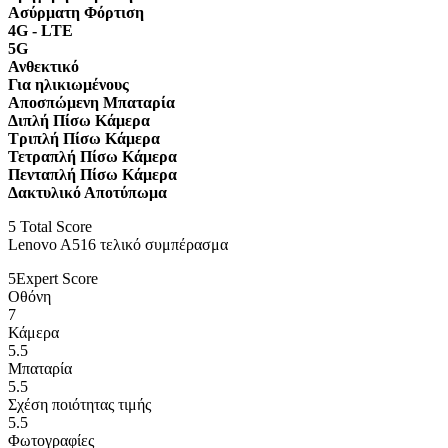
Ασύρματη Φόρτιση
4G - LTE
5G
Ανθεκτικό
Για ηλικιωμένους
Αποσπώμενη Μπαταρία
Διπλή Πίσω Κάμερα
Τριπλή Πίσω Κάμερα
Τετραπλή Πίσω Κάμερα
Πενταπλή Πίσω Κάμερα
Δακτυλικό Αποτύπωμα
5
Total Score
Lenovo A516 τελικό συμπέρασμα
5
Expert Score
Οθόνη
7
Κάμερα
5.5
Μπαταρία
5.5
Σχέση ποιότητας τιμής
5.5
Φωτογραφίες