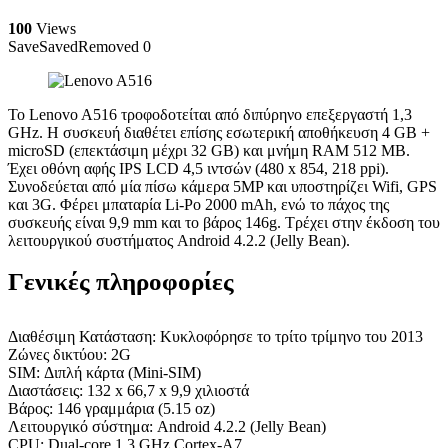
100
Views
Save
Saved
Removed
0
Το Lenovo A516 τροφοδοτείται από διπύρηνο επεξεργαστή 1,3
GHz. Η συσκευή διαθέτει επίσης εσωτερική αποθήκευση 4 GB +
microSD (επεκτάσιμη μέχρι 32 GB) και μνήμη RAM 512 MB.
Έχει οθόνη αφής IPS LCD 4,5 ιντσών (480 x 854, 218 ppi).
Συνοδεύεται από μία πίσω κάμερα 5MP και υποστηρίζει Wifi, GPS
και 3G. Φέρει μπαταρία Li-Po 2000 mAh, ενώ το πάχος της
συσκευής είναι 9,9 mm και το βάρος 146g. Τρέχει στην έκδοση του
λειτουργικού συστήματος Android 4.2.2 (Jelly Bean).
Γενικές πληροφορίες
Διαθέσιμη Κατάσταση: Κυκλοφόρησε το τρίτο τρίμηνο του 2013
Ζώνες δικτύου: 2G
SIM: Διπλή κάρτα (Mini-SIM)
Διαστάσεις: 132 x 66,7 x 9,9 χιλιοστά
Βάρος: 146 γραμμάρια (5.15 oz)
Λειτουργικό σύστημα: Android 4.2.2 (Jelly Bean)
CPU: Dual-core 1.3 GHz Cortex-A7