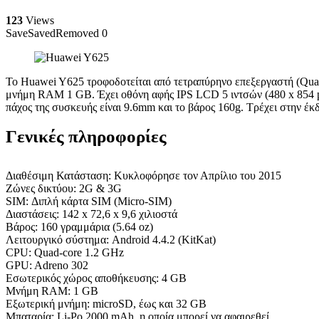
123
Views
Save
Saved
Removed
0
Το Huawei Y625 τροφοδοτείται από τετραπύρηνο επεξεργαστή (Qua
μνήμη RAM 1 GB. Έχει οθόνη αφής IPS LCD 5 ιντσών (480 x 854 pix
πάχος της συσκευής είναι 9.6mm και το βάρος 160g. Τρέχει στην έκ
Γενικές πληροφορίες
Διαθέσιμη Κατάσταση: Κυκλοφόρησε τον Απρίλιο του 2015
Ζώνες δικτύου: 2G & 3G
SIM: Διπλή κάρτα SIM (Micro-SIM)
Διαστάσεις: 142 x 72,6 x 9,6 χιλιοστά
Βάρος: 160 γραμμάρια (5.64 oz)
Λειτουργικό σύστημα: Android 4.4.2 (KitKat)
CPU: Quad-core 1.2 GHz
GPU: Adreno 302
Εσωτερικός χώρος αποθήκευσης: 4 GB
Μνήμη RAM: 1 GB
Εξωτερική μνήμη: microSD, έως και 32 GB
Μπαταρία: Li-Po 2000 mAh, η οποία μπορεί να αφαιρεθεί