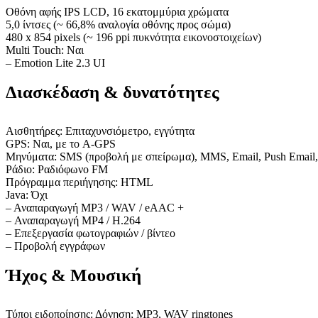
Οθόνη αφής IPS LCD, 16 εκατομμύρια χρώματα
5,0 ίντσες (~ 66,8% αναλογία οθόνης προς σώμα)
480 x 854 pixels (~ 196 ppi πυκνότητα εικονοστοιχείων)
Multi Touch: Ναι
– Emotion Lite 2.3 UI
Διασκέδαση & δυνατότητες
Αισθητήρες: Επιταχυνσιόμετρο, εγγύτητα
GPS: Ναι, με το A-GPS
Μηνύματα: SMS (προβολή με σπείρωμα), MMS, Email, Push Email
Ράδιο: Ραδιόφωνο FM
Πρόγραμμα περιήγησης: HTML
Java: Όχι
– Αναπαραγωγή MP3 / WAV / eAAC +
– Αναπαραγωγή MP4 / H.264
– Επεξεργασία φωτογραφιών / βίντεο
– Προβολή εγγράφων
Ήχος & Μουσική
Τύποι ειδοποίησης: Δόνηση; MP3, WAV ringtones