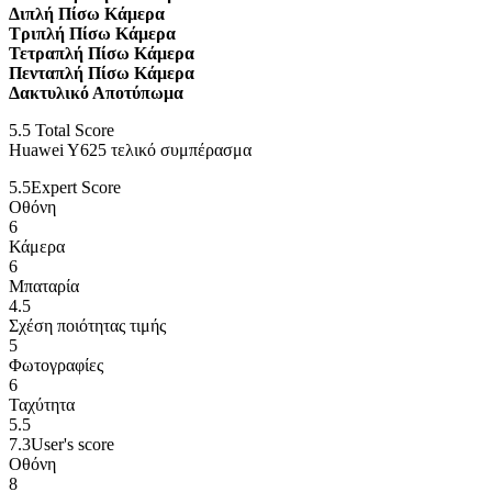
Διπλή Πίσω Κάμερα
Τριπλή Πίσω Κάμερα
Τετραπλή Πίσω Κάμερα
Πενταπλή Πίσω Κάμερα
Δακτυλικό Αποτύπωμα
5.5
Total Score
Huawei Y625 τελικό συμπέρασμα
5.5
Expert Score
Οθόνη
6
Κάμερα
6
Μπαταρία
4.5
Σχέση ποιότητας τιμής
5
Φωτογραφίες
6
Ταχύτητα
5.5
7.3
User's score
Οθόνη
8