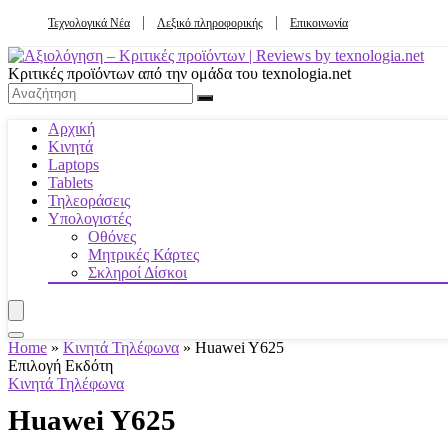
Τεχνολογικά Νέα
Λεξικό πληροφορικής
Επικοινωνία
Κριτικές προϊόντων από την ομάδα του texnologia.net
Αρχική
Κινητά
Laptops
Tablets
Τηλεοράσεις
Υπολογιστές
Οθόνες
Μητρικές Κάρτες
Σκληροί Δίσκοι
Home
»
Κινητά Τηλέφωνα
»
Huawei Y625
Επιλογή Εκδότη
Κινητά Τηλέφωνα
Huawei Y625