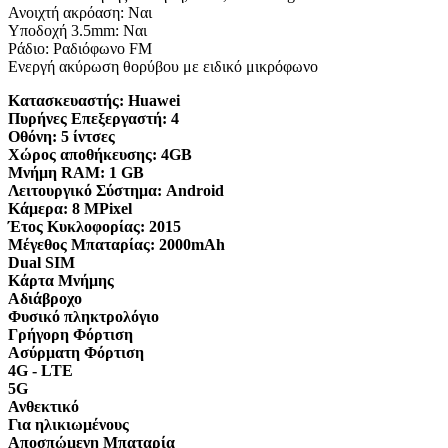
Ανοιχτή ακρόαση: Ναι
Υποδοχή 3.5mm: Ναι
Ράδιο: Ραδιόφωνο FM
Ενεργή ακύρωση θορύβου με ειδικό μικρόφωνο
Κατασκευαστής:
Huawei
Πυρήνες Επεξεργαστή:
4
Οθόνη:
5 ίντσες
Χώρος αποθήκευσης:
4GB
Μνήμη RAM:
1 GB
Λειτουργικό Σύστημα:
Android
Κάμερα:
8 MPixel
Έτος Κυκλοφορίας:
2015
Μέγεθος Μπαταρίας:
2000mAh
Dual SIM
Κάρτα Μνήμης
Αδιάβροχο
Φυσικό πληκτρολόγιο
Γρήγορη Φόρτιση
Ασύρματη Φόρτιση
4G - LTE
5G
Ανθεκτικό
Για ηλικιωμένους
Αποσπώμενη Μπαταρία