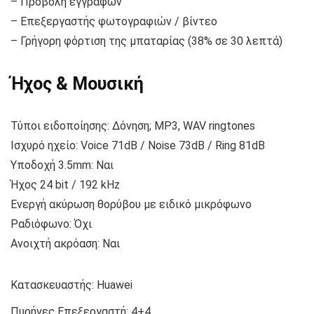
– Προβολή εγγράφων
– Επεξεργαστής φωτογραφιών / βίντεο
– Γρήγορη φόρτιση της μπαταρίας (38% σε 30 λεπτά)
Ήχος & Μουσική
Τύποι ειδοποίησης: Δόνηση; MP3, WAV ringtones
Ισχυρό ηχείο: Voice 71dB / Noise 73dB / Ring 81dB
Υποδοχή 3.5mm: Ναι
Ήχος 24 bit / 192 kHz
Ενεργή ακύρωση θορύβου με ειδικό μικρόφωνο
Ραδιόφωνο: Όχι
Ανοιχτή ακρόαση: Ναι
Κατασκευαστής:
Huawei
Πυρήνες Επεξεργαστή:
4+4