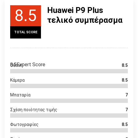
Huawei P9 Plus
8.5
τελικό συμπέρασμα
TOTAL SCORE
8.5
Expert Score
Οθόνη
8.5
Κάμερα
8.5
Μπαταρία
7
Σχέση ποιότητας τιμής
7
Φωτογραφίες
8.5