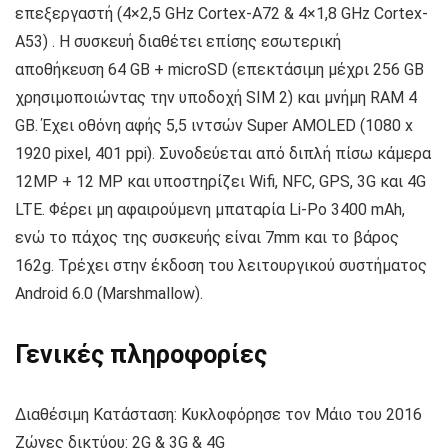
επεξεργαστή (4×2,5 GHz Cortex-A72 & 4×1,8 GHz Cortex-
A53) . Η συσκευή διαθέτει επίσης εσωτερική
αποθήκευση 64 GB + microSD (επεκτάσιμη μέχρι 256 GB
χρησιμοποιώντας την υποδοχή SIM 2) και μνήμη RAM 4
GB. Έχει οθόνη αφής 5,5 ιντσών Super AMOLED (1080 x
1920 pixel, 401 ppi). Συνοδεύεται από διπλή πίσω κάμερα
12MP + 12 MP και υποστηρίζει Wifi, NFC, GPS, 3G και 4G
LTE. Φέρει μη αφαιρούμενη μπαταρία Li-Po 3400 mAh,
ενώ το πάχος της συσκευής είναι 7mm και το βάρος
162g. Τρέχει στην έκδοση του λειτουργικού συστήματος
Android 6.0 (Marshmallow).
Γενικές πληροφορίες
Διαθέσιμη Κατάσταση: Κυκλοφόρησε τον Μάιο του 2016
Ζώνες δικτύου: 2G & 3G & 4G