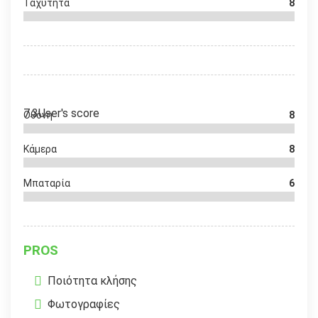
Ταχύτητα
8
7.3
User's score
Οθόνη
8
Κάμερα
8
Μπαταρία
6
PROS
Ποιότητα κλήσης
Φωτογραφίες