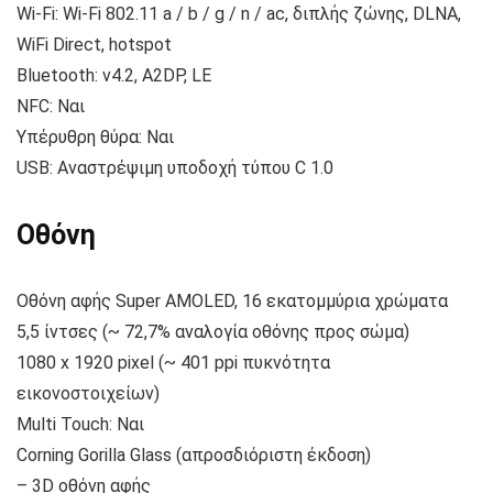
Wi-Fi: Wi-Fi 802.11 a / b / g / n / ac, διπλής ζώνης, DLNA,
WiFi Direct, hotspot
Bluetooth: v4.2, A2DP, LE
NFC: Ναι
Υπέρυθρη θύρα: Ναι
USB: Αναστρέψιμη υποδοχή τύπου C 1.0
Οθόνη
Οθόνη αφής Super AMOLED, 16 εκατομμύρια χρώματα
5,5 ίντσες (~ 72,7% αναλογία οθόνης προς σώμα)
1080 x 1920 pixel (~ 401 ppi πυκνότητα
εικονοστοιχείων)
Multi Touch: Ναι
Corning Gorilla Glass (απροσδιόριστη έκδοση)
– 3D οθόνη αφής