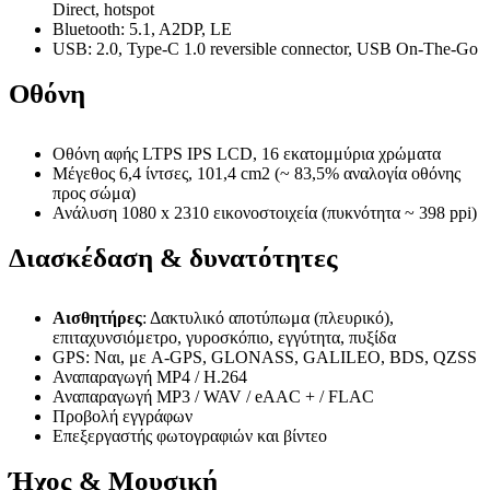
Direct, hotspot
Bluetooth: 5.1, A2DP, LE
USB: 2.0, Type-C 1.0 reversible connector, USB On-The-Go
Οθόνη
Οθόνη αφής LTPS IPS LCD, 16 εκατομμύρια χρώματα
Μέγεθος 6,4 ίντσες, 101,4 cm2 (~ 83,5% αναλογία οθόνης
προς σώμα)
Ανάλυση 1080 x 2310 εικονοστοιχεία (πυκνότητα ~ 398 ppi)
Διασκέδαση & δυνατότητες
Αισθητήρες
: Δακτυλικό αποτύπωμα (πλευρικό),
επιταχυνσιόμετρο, γυροσκόπιο, εγγύτητα, πυξίδα
GPS: Ναι, με A-GPS, GLONASS, GALILEO, BDS, QZSS
Αναπαραγωγή MP4 / H.264
Αναπαραγωγή MP3 / WAV / eAAC + / FLAC
Προβολή εγγράφων
Επεξεργαστής φωτογραφιών και βίντεο
Ήχος & Μουσική