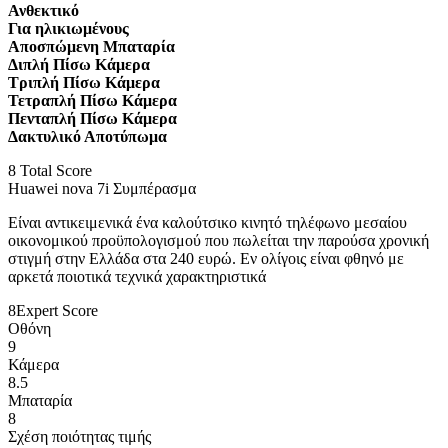
Ανθεκτικό
Για ηλικιωμένους
Αποσπώμενη Μπαταρία
Διπλή Πίσω Κάμερα
Τριπλή Πίσω Κάμερα
Τετραπλή Πίσω Κάμερα
Πενταπλή Πίσω Κάμερα
Δακτυλικό Αποτύπωμα
8
Total Score
Huawei nova 7i Συμπέρασμα
Είναι αντικειμενικά ένα καλούτσικο κινητό τηλέφωνο μεσαίου
οικονομικού προϋπολογισμού που πωλείται την παρούσα χρονική
στιγμή στην Ελλάδα στα 240 ευρώ. Εν ολίγοις είναι φθηνό με
αρκετά ποιοτικά τεχνικά χαρακτηριστικά
8
Expert Score
Οθόνη
9
Κάμερα
8.5
Μπαταρία
8
Σχέση ποιότητας τιμής