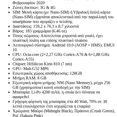
Φεβρουαρίου 2020
Ζώνες δικτύων: 3G & 4G
SIM: Μονή κάρτα (με Nano-SIM) ή Υβριδική διπλή κάρτα
(Nano-SIM) εξαρτάται αποκλειστικά από την παραλλαγή του
smartphone που αγοράζει ο πελάτης
Διαστάσεις: 159,2 x 76,3 x 8,7 χιλιοστά
Βάρος: 183 γραμμάρια (6.46 oz)
Τύπος σώματος: Αποτελείται μπροστά από γυαλί, έχει
πλαστική πλάτη και επίσης πλαστικό πλαίσιο
Λειτουργικό σύστημα: Android 10.0 (AOSP + HMS). EMUI
10
CPU: Octa-core (2×2,27 GHz Cortex-A76 & 6×1,88 GHz
Cortex-A55)
Chipset: HiSilicon Kirin 810 (7 nm)
GPU: Mali-G52 MP6
Εσωτερικός χώρος αποθήκευσης: 128GB
Μνήμη RAM: 8 GB
Εξωτερική κάρτα μνήμης: NM (Nano Memory), μέχρι 256
GB (χρησιμοποιεί κοινή υποδοχή με την SIM)
Μπαταρία: Li-Po 4200 mAh, η οποία δεν δύναται να
αφαιρεθεί
Γρήγορη φόρτιση της μπαταρίας στα 40 Watt, 70% σε 30
λεπτά (τουλάχιστον έτσι ισχυρίζεται η εταιρία)
Χρώματα: Μαύρο (Midnight Black), Πράσινο (Crush Green),
Ροζ (Sakura Pink)