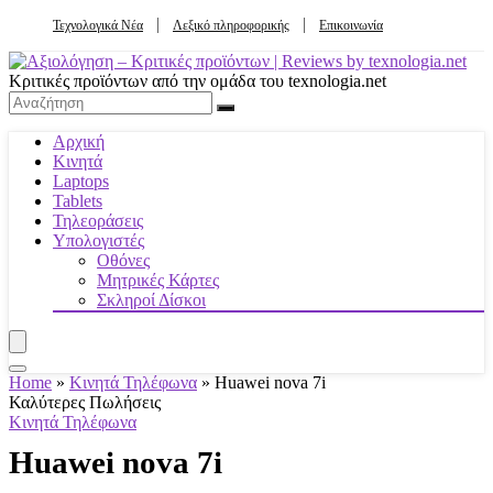
Τεχνολογικά Νέα
Λεξικό πληροφορικής
Επικοινωνία
Κριτικές προϊόντων από την ομάδα του texnologia.net
Αρχική
Κινητά
Laptops
Tablets
Τηλεοράσεις
Υπολογιστές
Οθόνες
Μητρικές Κάρτες
Σκληροί Δίσκοι
Home
»
Κινητά Τηλέφωνα
»
Huawei nova 7i
Καλύτερες Πωλήσεις
Κινητά Τηλέφωνα
Huawei nova 7i