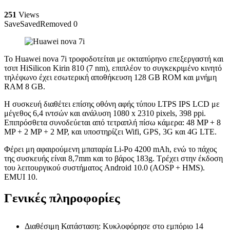
251
Views
Save
Saved
Removed
0
Το Huawei nova 7i τροφοδοτείται με οκταπύρηνο επεξεργαστή και
τσιπ HiSilicon Kirin 810 (7 nm), επιπλέον το συγκεκριμένο κινητό
τηλέφωνο έχει εσωτερική αποθήκευση 128 GB ROM και μνήμη
RAM 8 GB.
Η συσκευή διαθέτει επίσης οθόνη αφής τύπου LTPS IPS LCD με
μέγεθος 6,4 ιντσών και ανάλυση 1080 x 2310 pixels, 398 ppi.
Επιπρόσθετα συνοδεύεται από τετραπλή πίσω κάμερα: 48 MP + 8
MP + 2 MP + 2 MP, και υποστηρίζει Wifi, GPS, 3G και 4G LTE.
Φέρει μη αφαιρούμενη μπαταρία Li-Po 4200 mAh, ενώ το πάχος
της συσκευής είναι 8,7mm και το βάρος 183g. Τρέχει στην έκδοση
του λειτουργικού συστήματος Android 10.0 (AOSP + HMS).
EMUI 10.
Γενικές πληροφορίες
Διαθέσιμη Κατάσταση: Κυκλοφόρησε στο εμπόριο 14