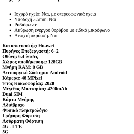
Ισχυρό ηχείο: Ναι, με στερεοφωνικά ηχεία
Υποδοχή 3.5mm: Ναι
Ραδιόφωνο:
Ακύρωση ενεργού θορύβου με ειδικό μικρόφωνο
Ανοιχτή ακρόαση: Ναι
Κατασκευαστής:
Huawei
Πυρήνες Επεξεργαστή:
6+2
Οθόνη:
6.4 ίντσες
Χώρος αποθήκευσης:
128GB
Μνήμη RAM:
8 GB
Λειτουργικό Σύστημα:
Android
Κάμερα:
48 MPixel
Έτος Κυκλοφορίας:
2020
Μέγεθος Μπαταρίας:
4200mAh
Dual SIM
Κάρτα Μνήμης
Αδιάβροχο
Φυσικό πληκτρολόγιο
Γρήγορη Φόρτιση
Ασύρματη Φόρτιση
4G - LTE
5G