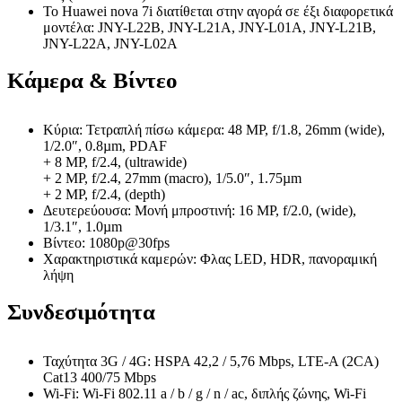
Το Huawei nova 7i διατίθεται στην αγορά σε έξι διαφορετικά
μοντέλα: JNY-L22B, JNY-L21A, JNY-L01A, JNY-L21B,
JNY-L22A, JNY-L02A
Κάμερα & Βίντεο
Κύρια: Τετραπλή πίσω κάμερα: 48 MP, f/1.8, 26mm (wide),
1/2.0″, 0.8µm, PDAF
+ 8 MP, f/2.4, (ultrawide)
+ 2 MP, f/2.4, 27mm (macro), 1/5.0″, 1.75µm
+ 2 MP, f/2.4, (depth)
Δευτερεύουσα: Μονή μπροστινή: 16 MP, f/2.0, (wide),
1/3.1″, 1.0µm
Βίντεο: 1080p@30fps
Χαρακτηριστικά καμερών: Φλας LED, HDR, πανοραμική
λήψη
Συνδεσιμότητα
Ταχύτητα 3G / 4G: HSPA 42,2 / 5,76 Mbps, LTE-A (2CA)
Cat13 400/75 Mbps
Wi-Fi: Wi-Fi 802.11 a / b / g / n / ac, διπλής ζώνης, Wi-Fi