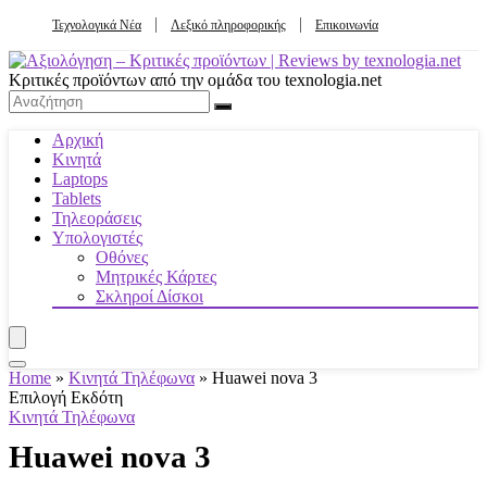
Τεχνολογικά Νέα
Λεξικό πληροφορικής
Επικοινωνία
Κριτικές προϊόντων από την ομάδα του texnologia.net
Αρχική
Κινητά
Laptops
Tablets
Τηλεοράσεις
Υπολογιστές
Οθόνες
Μητρικές Κάρτες
Σκληροί Δίσκοι
Home
»
Κινητά Τηλέφωνα
»
Huawei nova 3
Επιλογή Εκδότη
Κινητά Τηλέφωνα
Huawei nova 3