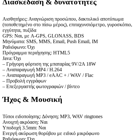
Διασκέδαση & δυνατότητες
Αισθητήρες: Αναγνώριση προσώπου, δακτυλικό αποτύπωμα
(τοποθετημένο στο πίσω μέρος), επιταχυνσιόμετρο, γυροσκόπιο,
εγγύτητα, πυξίδα
GPS: Ναι, με A-GPS, GLONASS, BDS
Μηνύματα: SMS, MMS, Email, Push Email, IM
Ραδιόφωνο: Όχι
Πρόγραμμα περιήγησης: HTML5
Java: Όχι
– Γρήγορη φόρτιση της μπαταρίας 9V/2A 18W
– Αναπαραγωγή MP4 / H.264
– Αναπαραγωγή MP3 / eAAC + / WAV / Flac
– Προβολή εγγράφων
– Επεξεργαστής φωτογραφιών / βίντεο
Ήχος & Μουσική
Τύποι ειδοποίησης: Δόνηση; MP3, WAV ringtones
Ανοιχτή ακρόαση: Ναι
Υποδοχή 3.5mm: Ναι
Ενεργή ακύρωση θορύβου με ειδικό μικρόφωνο
Ραδιόφωνο: Όχι