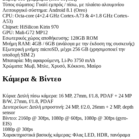
Τύπος σώματος: Γυαλί εμπρός / πίσω, με πλαίσιο αλουμινίου
Λειτουργικό σύστημα: Android 8.1 (Oreo)
CPU: Octa-core (4×2.4 GHz Cortex-A73 & 4×1.8 GHz Cortex-
A53)
Chipset: HiSilicon Kirin 970
GPU: Mali-G72 ΜΡ12
Εσωτερικός χώρος αποθήκευσης: 128GB ROM
Μνήμη RAM: 4GB / 6GB (ανάλογα με την έκδοση της συσκευής)
Εξωτερική μνήμη: microSD, μέχρι 256 GB (χρησιμοποιεί την
υποδοχή SIM 2)
Μπαταρία: Μη αφαιρούμενη, Li-Po 3750 mAh
Χρώματα: Μωβ, Μπλε, Χρυσό, Κόκκινο, Μαύρο
Κάμερα & Βίντεο
Κύρια: Διπλή πίσω κάμερα: 16 MP, 27mm, f/1.8, PDAF + 24 MP
B/W, 27mm, f/1.8, PDAF
Δευτερεύων: Διπλή μπροστινή: 24 MP, f/2.0, 26mm + 2 MP, depth
sensor
Βίντεο: 2160p @ 30fps, 1080p @ 60fps, 1080p @ 30fps (gyro-
EIS)
1080p @ 30fps
Χαρακτηριστικά βασικής κάμερας: Φλας LED, HDR, πανόραμα