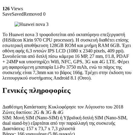
126
Views
Save
Saved
Removed
0
Το Huawei nova 3 τροφοδοτείται από οκταπύρηνο επεξεργαστή
(HiSilicon Kirin 970 CPU processor). Η συσκευή διαθέτει επίσης
εσωτερική αποθήκευση 128GB ROM και μνήμη RAM 6GB. Έχει
οθόνη αφής 6,3 ιντσών IPS LCD (1080 x 2340 pixels, 409 ppi).
Συνοδεύεται από διπλή πίσω κάμερα 16 MP, 27 mm, f/1.8, PDAF
+ 24MP και υποστηρίζει Wifi, NFC, GPS, 3G και 4G LTE. Φέρει
μη αφαιρούμενη μπαταρία Li-Po 3750 mAh, ενώ το πάχος της
συσκευής είναι 7,3mm και το βάρος 166g. Τρέχει στην έκδοση του
λειτουργικού συστήματος Android 8.1 (Oreo).
Γενικές πληροφορίες
Διαθέσιμη Κατάσταση: Κυκλοφόρησε τον Αύγουστο του 2018
Ζώνες δικτύου: 2G & 3G & 4G
SIM: Μονή SIM (Nano-SIM) ή Υβριδική διπλή SIM (Nano-SIM,
dual stand-by) εξαρτάται από την παραλλαγή της συσκευής
Διαστάσεις: 157 x 73,7 x 7,3 χιλιοστά
Βάρος: 166 γραμμάρια (5.86 ουγκιές)