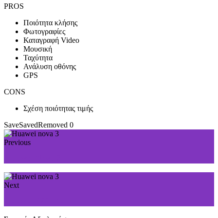
PROS
Ποιότητα κλήσης
Φωτογραφίες
Καταγραφή Video
Μουσική
Ταχύτητα
Ανάλυση οθόνης
GPS
CONS
Σχέση ποιότητας τιμής
Save
Saved
Removed
0
Previous
Huawei Nova 3i
Next
Huawei P20 lite