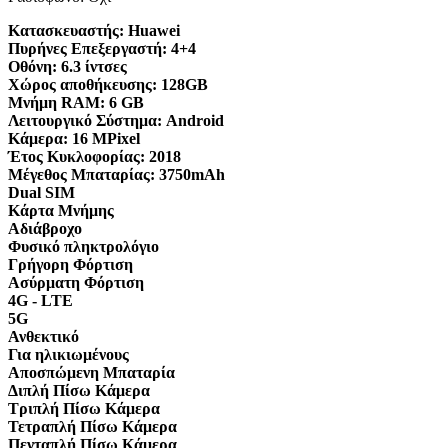
Κατασκευαστής:
Huawei
Πυρήνες Επεξεργαστή:
4+4
Οθόνη:
6.3 ίντσες
Χώρος αποθήκευσης:
128GB
Μνήμη RAM:
6 GB
Λειτουργικό Σύστημα:
Android
Κάμερα:
16 MPixel
Έτος Κυκλοφορίας:
2018
Μέγεθος Μπαταρίας:
3750mAh
Dual SIM
Κάρτα Μνήμης
Αδιάβροχο
Φυσικό πληκτρολόγιο
Γρήγορη Φόρτιση
Ασύρματη Φόρτιση
4G - LTE
5G
Ανθεκτικό
Για ηλικιωμένους
Αποσπώμενη Μπαταρία
Διπλή Πίσω Κάμερα
Τριπλή Πίσω Κάμερα
Τετραπλή Πίσω Κάμερα
Πενταπλή Πίσω Κάμερα