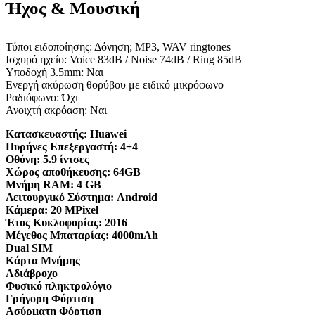
Ήχος & Μουσική
Τύποι ειδοποίησης: Δόνηση; MP3, WAV ringtones
Ισχυρό ηχείο: Voice 83dB / Noise 74dB / Ring 85dB
Υποδοχή 3.5mm: Ναι
Ενεργή ακύρωση θορύβου με ειδικό μικρόφωνο
Ραδιόφωνο: Όχι
Ανοιχτή ακρόαση: Ναι
Κατασκευαστής:
Huawei
Πυρήνες Επεξεργαστή:
4+4
Οθόνη:
5.9 ίντσες
Χώρος αποθήκευσης:
64GB
Μνήμη RAM:
4 GB
Λειτουργικό Σύστημα:
Android
Κάμερα:
20 MPixel
Έτος Κυκλοφορίας:
2016
Μέγεθος Μπαταρίας:
4000mAh
Dual SIM
Κάρτα Μνήμης
Αδιάβροχο
Φυσικό πληκτρολόγιο
Γρήγορη Φόρτιση
Ασύρματη Φόρτιση