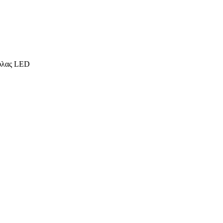
 φλας LED