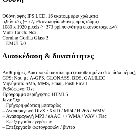
Οθόνη αφής IPS LCD, 16 εκατομμύρια χρώματα
5,9 ίντσες (~ 77,5% αναλογία οθόνης προς σώμα)
1080 x 1920 pixels (~ 373 ppi πυκνότητα εικονοστοιχείων)
Multi Touch: Ναι
Corning Gorilla Glass 3
– EMUI 5.0
Διασκέδαση & δυνατότητες
Αισθητήρες: Δακτυλικό αποτύπωμα (τοποθετημένο στο πίσω μέρος), 
GPS: Ναι, με A-GPS, GLONASS, BDS, GALILEO
Μηνύματα: SMS, MMS, Email, Push Email
Ραδιόφωνο: Όχι
Πρόγραμμα περιήγησης: HTML5
Java: Όχι
– Γρήγορη φόρτιση μπαταρίας
– Αναπαραγωγή DivX / XviD / MP4 / H.265 / WMV
– Αναπαραγωγή MP3 / eAAC + / WMA / WAV / Flac
– Επεξεργασία εγγράφων
– Επεξεργασία φωτογραφιών / βίντεο