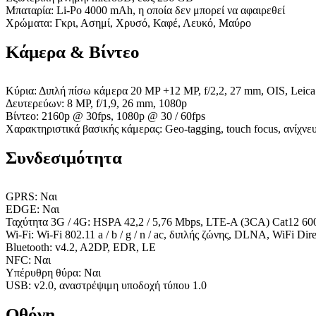
Μπαταρία: Li-Po 4000 mAh, η οποία δεν μπορεί να αφαιρεθεί
Χρώματα: Γκρι, Ασημί, Χρυσό, Καφέ, Λευκό, Μαύρο
Κάμερα & Βίντεο
Κύρια: Διπλή πίσω κάμερα 20 MP +12 MP, f/2,2, 27 mm, OIS, Leica 
Δευτερεύων: 8 MP, f/1,9, 26 mm, 1080p
Βίντεο: 2160p @ 30fps, 1080p @ 30 / 60fps
Χαρακτηριστικά βασικής κάμερας: Geo-tagging, touch focus, ανίχ
Συνδεσιμότητα
GPRS: Ναι
EDGE: Ναι
Ταχύτητα 3G / 4G: HSPA 42,2 / 5,76 Mbps, LTE-A (3CA) Cat12 60
Wi-Fi: Wi-Fi 802.11 a / b / g / n / ac, διπλής ζώνης, DLNA, WiFi Dire
Bluetooth: v4.2, A2DP, EDR, LE
NFC: Ναι
Υπέρυθρη θύρα: Ναι
USB: v2.0, αναστρέψιμη υποδοχή τύπου 1.0
Οθόνη