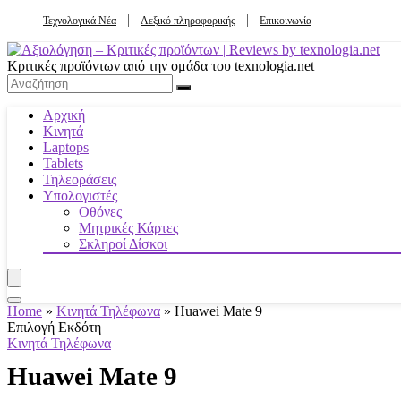
Τεχνολογικά Νέα
Λεξικό πληροφορικής
Επικοινωνία
Κριτικές προϊόντων από την ομάδα του texnologia.net
Αρχική
Κινητά
Laptops
Tablets
Τηλεοράσεις
Υπολογιστές
Οθόνες
Μητρικές Κάρτες
Σκληροί Δίσκοι
Home
»
Κινητά Τηλέφωνα
»
Huawei Mate 9
Επιλογή Εκδότη
Κινητά Τηλέφωνα
Huawei Mate 9