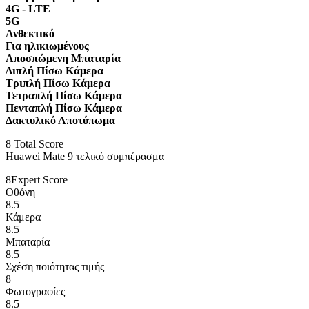
4G - LTE
5G
Ανθεκτικό
Για ηλικιωμένους
Αποσπώμενη Μπαταρία
Διπλή Πίσω Κάμερα
Τριπλή Πίσω Κάμερα
Τετραπλή Πίσω Κάμερα
Πενταπλή Πίσω Κάμερα
Δακτυλικό Αποτύπωμα
8
Total Score
Huawei Mate 9 τελικό συμπέρασμα
8
Expert Score
Οθόνη
8.5
Κάμερα
8.5
Μπαταρία
8.5
Σχέση ποιότητας τιμής
8
Φωτογραφίες
8.5