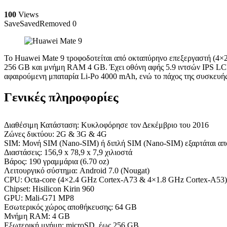
100
Views
Save
Saved
Removed
0
Το Huawei Mate 9 τροφοδοτείται από οκταπύρηνο επεξεργαστή (4×
256 GB και μνήμη RAM 4 GB. Έχει οθόνη αφής 5.9 ιντσών IPS LCD 
αφαιρούμενη μπαταρία Li-Po 4000 mAh, ενώ το πάχος της συσκευής 
Γενικές πληροφορίες
Διαθέσιμη Κατάσταση: Κυκλοφόρησε τον Δεκέμβριο του 2016
Ζώνες δικτύου: 2G & 3G & 4G
SIM: Μονή SIM (Nano-SIM) ή διπλή SIM (Nano-SIM) εξαρτάται απ
Διαστάσεις: 156,9 x 78,9 x 7,9 χιλιοστά
Βάρος: 190 γραμμάρια (6.70 oz)
Λειτουργικό σύστημα: Android 7.0 (Nougat)
CPU: Octa-core (4×2.4 GHz Cortex-A73 & 4×1.8 GHz Cortex-A53)
Chipset: Hisilicon Kirin 960
GPU: Mali-G71 MP8
Εσωτερικός χώρος αποθήκευσης: 64 GB
Μνήμη RAM: 4 GB
Εξωτερική μνήμη: microSD, έως 256 GB