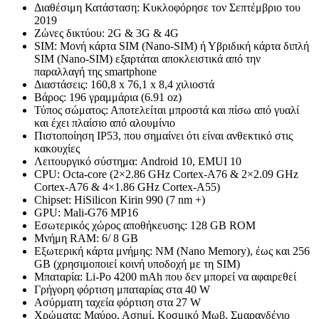
Διαθέσιμη Κατάσταση: Κυκλοφόρησε τον Σεπτέμβριο του
2019
Ζώνες δικτύου: 2G & 3G & 4G
SIM: Μονή κάρτα SIM (Nano-SIM) ή Υβριδική κάρτα διπλή
SIM (Nano-SIM) εξαρτάται αποκλειστικά από την
παραλλαγή της smartphone
Διαστάσεις: 160,8 x 76,1 x 8,4 χιλιοστά
Βάρος: 196 γραμμάρια (6.91 oz)
Τύπος σώματος: Αποτελείται μπροστά και πίσω από γυαλί
και έχει πλαίσιο από αλουμίνιο
Πιστοποίηση IP53, που σημαίνει ότι είναι ανθεκτικό στις
κακουχίες
Λειτουργικό σύστημα: Android 10, EMUI 10
CPU: Octa-core (2×2.86 GHz Cortex-A76 & 2×2.09 GHz
Cortex-A76 & 4×1.86 GHz Cortex-A55)
Chipset: HiSilicon Kirin 990 (7 nm +)
GPU: Mali-G76 ΜΡ16
Εσωτερικός χώρος αποθήκευσης: 128 GB ROM
Μνήμη RAM: 6/ 8 GB
Εξωτερική κάρτα μνήμης: NM (Nano Memory), έως και 256
GB (χρησιμοποιεί κοινή υποδοχή με τη SIM)
Μπαταρία: Li-Po 4200 mAh που δεν μπορεί να αφαιρεθεί
Γρήγορη φόρτιση μπαταρίας στα 40 W
Ασύρματη ταχεία φόρτιση στα 27 W
Χρώματα: Μαύρο, Ασημί, Κοσμικό Μωβ, Σμαραγδένιο