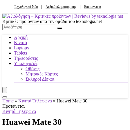
Τεχνολογικά Νέα
Λεξικό πληροφορικής
Επικοινωνία
Κριτικές προϊόντων από την ομάδα του texnologia.net
Αρχική
Κινητά
Laptops
Tablets
Τηλεοράσεις
Υπολογιστές
Οθόνες
Μητρικές Κάρτες
Σκληροί Δίσκοι
Home
»
Κινητά Τηλέφωνα
»
Huawei Mate 30
Προτείνεται
Κινητά Τηλέφωνα
Huawei Mate 30