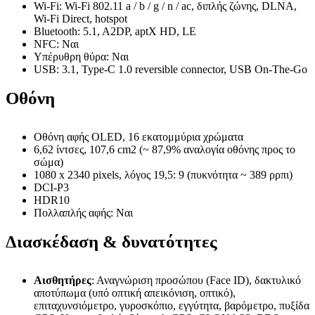
Wi-Fi: Wi-Fi 802.11 a / b / g / n / ac, διπλής ζώνης, DLNA,
Wi-Fi Direct, hotspot
Bluetooth: 5.1, A2DP, aptX HD, LE
NFC: Ναι
Υπέρυθρη θύρα: Ναι
USB: 3.1, Type-C 1.0 reversible connector, USB On-The-Go
Οθόνη
Οθόνη αφής OLED, 16 εκατομμύρια χρώματα
6,62 ίντσες, 107,6 cm2 (~ 87,9% αναλογία οθόνης προς το
σώμα)
1080 x 2340 pixels, λόγος 19,5: 9 (πυκνότητα ~ 389 ρρπι)
DCI-P3
HDR10
Πολλαπλής αφής: Ναι
Διασκέδαση & δυνατότητες
Αισθητήρες
: Αναγνώριση προσώπου (Face ID), δακτυλικό
αποτύπωμα (υπό οπτική απεικόνιση, οπτικό),
επιταχυνσιόμετρο, γυροσκόπιο, εγγύτητα, βαρόμετρο, πυξίδα