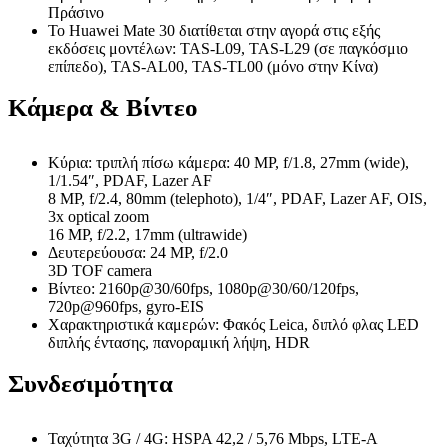
Πράσινο
Το Huawei Mate 30 διατίθεται στην αγορά στις εξής
εκδόσεις μοντέλων: TAS-L09, TAS-L29 (σε παγκόσμιο
επίπεδο), TAS-AL00, TAS-TL00 (μόνο στην Κίνα)
Κάμερα & Βίντεο
Κύρια: τριπλή πίσω κάμερα: 40 MP, f/1.8, 27mm (wide),
1/1.54″, PDAF, Lazer AF
8 MP, f/2.4, 80mm (telephoto), 1/4″, PDAF, Lazer AF, OIS,
3x optical zoom
16 MP, f/2.2, 17mm (ultrawide)
Δευτερεύουσα: 24 MP, f/2.0
3D TOF camera
Βίντεο: 2160p@30/60fps, 1080p@30/60/120fps,
720p@960fps, gyro-EIS
Χαρακτηριστικά καμερών: Φακός Leica, διπλό φλας LED
διπλής έντασης, πανοραμική λήψη, HDR
Συνδεσιμότητα
Ταχύτητα 3G / 4G: HSPA 42,2 / 5,76 Mbps, LTE-A