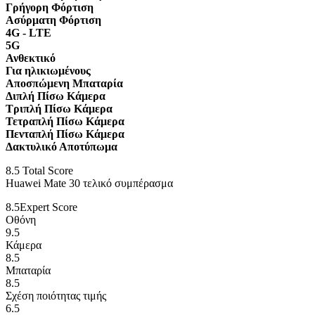
Γρήγορη Φόρτιση
Ασύρματη Φόρτιση
4G - LTE
5G
Ανθεκτικό
Για ηλικιωμένους
Αποσπώμενη Μπαταρία
Διπλή Πίσω Κάμερα
Τριπλή Πίσω Κάμερα
Τετραπλή Πίσω Κάμερα
Πενταπλή Πίσω Κάμερα
Δακτυλικό Αποτύπωμα
8.5
Total Score
Huawei Mate 30 τελικό συμπέρασμα
8.5
Expert Score
Οθόνη
9.5
Κάμερα
8.5
Μπαταρία
8.5
Σχέση ποιότητας τιμής
6.5