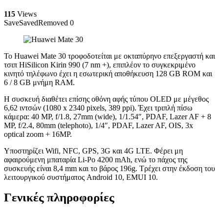
115
Views
Save
Saved
Removed
0
Το Huawei Mate 30 τροφοδοτείται με οκταπύρηνο επεξεργαστή και
τσιπ HiSilicon Kirin 990 (7 nm +), επιπλέον το συγκεκριμένο
κινητό τηλέφωνο έχει η εσωτερική αποθήκευση 128 GB ROM και
6 / 8 GB μνήμη RAM.
Η συσκευή διαθέτει επίσης οθόνη αφής τύπου OLED με μέγεθος
6,62 ιντσών (1080 x 2340 pixels, 389 ppi). Έχει τριπλή πίσω
κάμερα: 40 MP, f/1.8, 27mm (wide), 1/1.54″, PDAF, Lazer AF + 8
MP, f/2.4, 80mm (telephoto), 1/4″, PDAF, Lazer AF, OIS, 3x
optical zoom + 16MP.
Υποστηρίζει Wifi, NFC, GPS, 3G και 4G LTE. Φέρει μη
αφαιρούμενη μπαταρία Li-Po 4200 mAh, ενώ το πάχος της
συσκευής είναι 8,4 mm και το βάρος 196g. Τρέχει στην έκδοση του
λειτουργικού συστήματος Android 10, EMUI 10.
Γενικές πληροφορίες