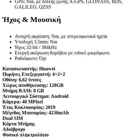
GPS: Ναι, με διπλής ζώνης A-GPS, GLONASS, BDS,
GALILEO, QZSS
Ήχος & Μουσική
Ανοιχτή ακρόαση: Ναι, με στερεοφωνικά ηχεία
Υποδοχή 3.5mm: Ναι
Ήχος 32-bit / 384kHz
Ενεργή ακύρωση θορύβου με ειδικό μικρόφωνο
Ραδιόφωνο: Όχι
Κατασκευαστής:
Huawei
Πυρήνες Επεξεργαστή:
4+2+2
Οθόνη:
6,62 ίντσες
Χώρος αποθήκευσης:
128GB
Μνήμη RAM:
8 GB
Λειτουργικό Σύστημα:
Android
Κάμερα:
40 MPixel
Έτος Κυκλοφορίας:
2019
Μέγεθος Μπαταρίας:
4230mAh
Dual SIM
Κάρτα Μνήμης
Αδιάβροχο
Φυσικό πληκτρολόγιο