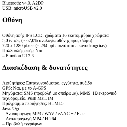
Bluetooth: v4.0, A2DP
USB: microUSB v2.0
Οθόνη
Οθόνη αφής IPS LCD, χρώματα 16 εκατομμύρια χρώματα
5,0 ίντσες (~ 67,0% αναλογία οθόνης προς σώμα)
720 x 1280 pixels (~ 294 ppi πυκνότητα εικονοστοιχείων)
Πολλαπλής αφής: Ναι
– Emotion UI 2.3
Διασκέδαση & δυνατότητες
Αισθητήρες: Επιταχυνσιόμετρο, εγγύτητα, πυξίδα
GPS: Ναι, με το A-GPS
Μηνύματα: SMS (προβολή με σπείρωμα), MMS, Ηλεκτρονικό
ταχυδρομείο, Push Mail, IM
Πρόγραμμα περιήγησης: HTML5
Java: Όχι
– Αναπαραγωγή MP3 / WAV / eAAC + / Flac
– Αναπαραγωγή MP4 / H.264
– Προβολή εγγράφων