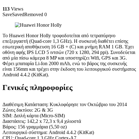
113
Views
Save
Saved
Removed
0
Το Huawei Honor Holly τροφοδοτείται από τετραπύρηνο
επεξεργαστή (Quad-core 1,3 GHz). Η συσκευή διαθέτει επίσης
εσωτερική αποθήκευση 16 GB + (C) και μνήμη RAM 1 GB. Έχει
οθόνη αφής IPS LCD 5 ιντσών (720 x 1280, 294 ppi). Συνοδεύεται
από μία πίσω κάμερα 8 MP και υποστηρίζει Wifi, GPS και 3G.
Φέρει μπαταρία Li-Ion 2000 mAh, ενώ το βάρος της συσκευής
είναι 156mm και τρέχει στην έκδοση του λειτουργικού συστήματος
Android 4.4.2 (KitKat).
Γενικές πληροφορίες
Διαθέσιμη Κατάσταση: Κυκλοφόρησε τον Οκτώβριο του 2014
Ζώνες δικτύου: 2G & 3G
SIM: Διπλή κάρτα (Micro-SIM)
Διαστάσεις: 142,2 x 72,3 x 9,4 χιλιοστά
Βάρος: 156 γραμμάρια (5,50 oz)
Λειτουργικό σύστημα: Android 4.4.2 (KitKat)
CPU: Quad-core 1,3 GHz Cortex-A7