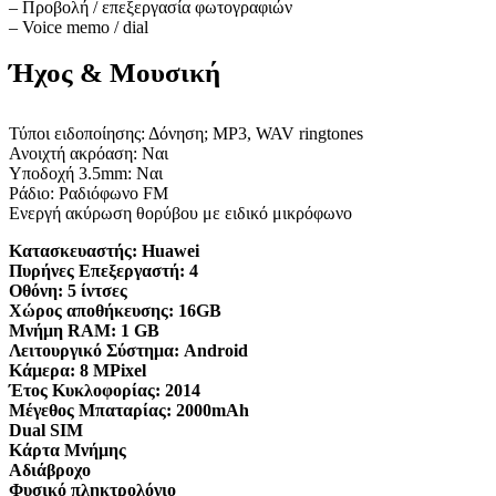
– Προβολή / επεξεργασία φωτογραφιών
– Voice memo / dial
Ήχος & Μουσική
Τύποι ειδοποίησης: Δόνηση; MP3, WAV ringtones
Ανοιχτή ακρόαση: Ναι
Υποδοχή 3.5mm: Ναι
Ράδιο: Ραδιόφωνο FM
Ενεργή ακύρωση θορύβου με ειδικό μικρόφωνο
Κατασκευαστής:
Huawei
Πυρήνες Επεξεργαστή:
4
Οθόνη:
5 ίντσες
Χώρος αποθήκευσης:
16GB
Μνήμη RAM:
1 GB
Λειτουργικό Σύστημα:
Android
Κάμερα:
8 MPixel
Έτος Κυκλοφορίας:
2014
Μέγεθος Μπαταρίας:
2000mAh
Dual SIM
Κάρτα Μνήμης
Αδιάβροχο
Φυσικό πληκτρολόγιο