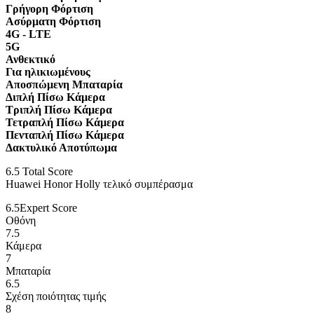
Γρήγορη Φόρτιση
Ασύρματη Φόρτιση
4G - LTE
5G
Ανθεκτικό
Για ηλικιωμένους
Αποσπώμενη Μπαταρία
Διπλή Πίσω Κάμερα
Τριπλή Πίσω Κάμερα
Τετραπλή Πίσω Κάμερα
Πενταπλή Πίσω Κάμερα
Δακτυλικό Αποτύπωμα
6.5
Total Score
Huawei Honor Holly τελικό συμπέρασμα
6.5
Expert Score
Οθόνη
7.5
Κάμερα
7
Μπαταρία
6.5
Σχέση ποιότητας τιμής
8