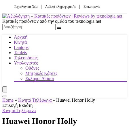
Τεχνολογικά Νέα
Λεξικό πληροφορικής
Επικοινωνία
Κριτικές προϊόντων από την ομάδα του texnologia.net
Αρχική
Κινητά
Laptops
Tablets
Τηλεοράσεις
Υπολογιστές
Οθόνες
Μητρικές Κάρτες
Σκληροί Δίσκοι
Home
»
Κινητά Τηλέφωνα
»
Huawei Honor Holly
Επιλογή Εκδότη
Κινητά Τηλέφωνα
Huawei Honor Holly