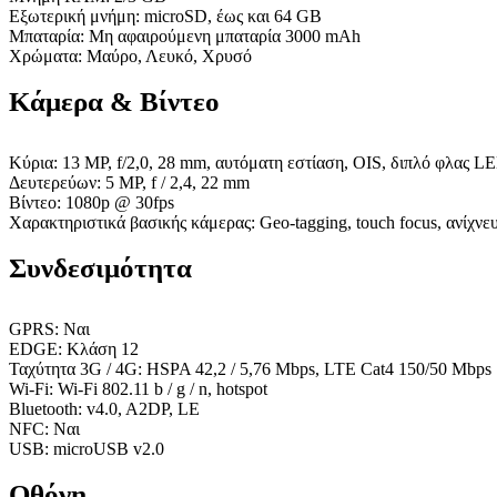
Εξωτερική μνήμη: microSD, έως και 64 GB
Μπαταρία: Μη αφαιρούμενη μπαταρία 3000 mAh
Χρώματα: Μαύρο, Λευκό, Χρυσό
Κάμερα & Βίντεο
Κύρια: 13 MP, f/2,0, 28 mm, αυτόματη εστίαση, OIS, διπλό φλας LE
Δευτερεύων: 5 MP, f / 2,4, 22 mm
Βίντεο: 1080p @ 30fps
Χαρακτηριστικά βασικής κάμερας: Geo-tagging, touch focus, ανίχ
Συνδεσιμότητα
GPRS: Ναι
EDGE: Κλάση 12
Ταχύτητα 3G / 4G: HSPA 42,2 / 5,76 Mbps, LTE Cat4 150/50 Mbps
Wi-Fi: Wi-Fi 802.11 b / g / n, hotspot
Bluetooth: v4.0, A2DP, LE
NFC: Ναι
USB: microUSB v2.0
Οθόνη