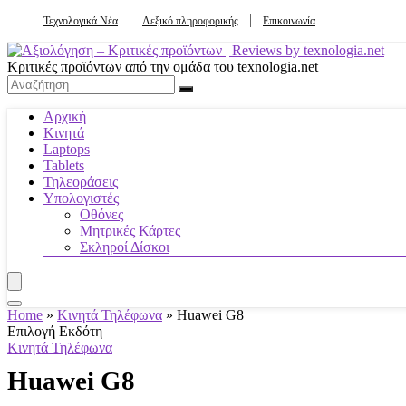
Τεχνολογικά Νέα
Λεξικό πληροφορικής
Επικοινωνία
Κριτικές προϊόντων από την ομάδα του texnologia.net
Αρχική
Κινητά
Laptops
Tablets
Τηλεοράσεις
Υπολογιστές
Οθόνες
Μητρικές Κάρτες
Σκληροί Δίσκοι
Home
»
Κινητά Τηλέφωνα
»
Huawei G8
Επιλογή Εκδότη
Κινητά Τηλέφωνα
Huawei G8