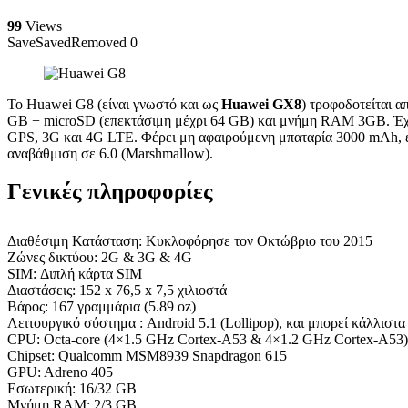
99
Views
Save
Saved
Removed
0
Το Huawei G8 (είναι γνωστό και ως
Huawei GX8
) τροφοδοτείται 
GB + microSD (επεκτάσιμη μέχρι 64 GB) και μνήμη RAM 3GB. Έχει 
GPS, 3G και 4G LTE. Φέρει μη αφαιρούμενη μπαταρία 3000 mAh, εν
αναβάθμιση σε 6.0 (Marshmallow).
Γενικές πληροφορίες
Διαθέσιμη Κατάσταση: Κυκλοφόρησε τον Οκτώβριο του 2015
Ζώνες δικτύου: 2G & 3G & 4G
SIM: Διπλή κάρτα SIM
Διαστάσεις: 152 x 76,5 x 7,5 χιλιοστά
Βάρος: 167 γραμμάρια (5.89 oz)
Λειτουργικό σύστημα : Android 5.1 (Lollipop), και μπορεί κάλλιστ
CPU: Octa-core (4×1.5 GHz Cortex-A53 & 4×1.2 GHz Cortex-A53)
Chipset: Qualcomm MSM8939 Snapdragon 615
GPU: Adreno 405
Εσωτερική: 16/32 GB
Μνήμη RAM: 2/3 GB