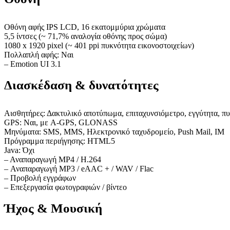
Οθόνη αφής IPS LCD, 16 εκατομμύρια χρώματα
5,5 ίντσες (~ 71,7% αναλογία οθόνης προς σώμα)
1080 x 1920 pixel (~ 401 ppi πυκνότητα εικονοστοιχείων)
Πολλαπλή αφής: Ναι
– Emotion UI 3.1
Διασκέδαση & δυνατότητες
Αισθητήρες: Δακτυλικό αποτύπωμα, επιταχυνσιόμετρο, εγγύτητα, πυ
GPS: Ναι, με A-GPS, GLONASS
Μηνύματα: SMS, MMS, Ηλεκτρονικό ταχυδρομείο, Push Mail, IM
Πρόγραμμα περιήγησης: HTML5
Java: Όχι
– Αναπαραγωγή MP4 / H.264
– Αναπαραγωγή MP3 / eAAC + / WAV / Flac
– Προβολή εγγράφων
– Επεξεργασία φωτογραφιών / βίντεο
Ήχος & Μουσική