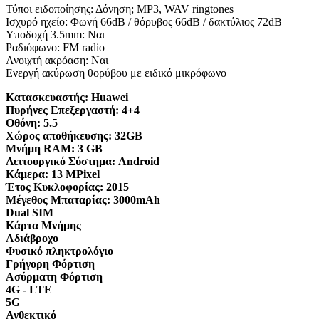
Τύποι ειδοποίησης: Δόνηση; MP3, WAV ringtones
Ισχυρό ηχείο: Φωνή 66dB / θόρυβος 66dB / δακτύλιος 72dB
Υποδοχή 3.5mm: Ναι
Ραδιόφωνο: FM radio
Ανοιχτή ακρόαση: Ναι
Ενεργή ακύρωση θορύβου με ειδικό μικρόφωνο
Κατασκευαστής:
Huawei
Πυρήνες Επεξεργαστή:
4+4
Οθόνη:
5.5
Χώρος αποθήκευσης:
32GB
Μνήμη RAM:
3 GB
Λειτουργικό Σύστημα:
Android
Κάμερα:
13 MPixel
Έτος Κυκλοφορίας:
2015
Μέγεθος Μπαταρίας:
3000mAh
Dual SIM
Κάρτα Μνήμης
Αδιάβροχο
Φυσικό πληκτρολόγιο
Γρήγορη Φόρτιση
Ασύρματη Φόρτιση
4G - LTE
5G
Ανθεκτικό