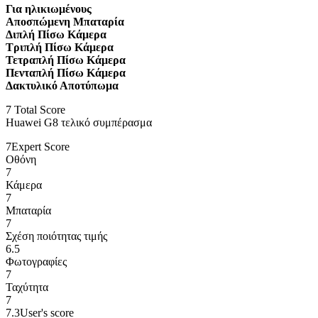
Για ηλικιωμένους
Αποσπώμενη Μπαταρία
Διπλή Πίσω Κάμερα
Τριπλή Πίσω Κάμερα
Τετραπλή Πίσω Κάμερα
Πενταπλή Πίσω Κάμερα
Δακτυλικό Αποτύπωμα
7
Total Score
Huawei G8 τελικό συμπέρασμα
7
Expert Score
Οθόνη
7
Κάμερα
7
Μπαταρία
7
Σχέση ποιότητας τιμής
6.5
Φωτογραφίες
7
Ταχύτητα
7
7.3
User's score