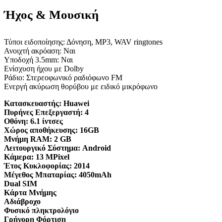
Ήχος & Μουσική
Τύποι ειδοποίησης: Δόνηση, MP3, WAV ringtones
Ανοιχτή ακρόαση: Ναι
Υποδοχή 3.5mm: Ναι
Ενίσχυση ήχου με Dolby
Ράδιο: Στερεοφωνικό ραδιόφωνο FM
Ενεργή ακύρωση θορύβου με ειδικό μικρόφωνο
Κατασκευαστής:
Huawei
Πυρήνες Επεξεργαστή:
4
Οθόνη:
6.1 ίντσες
Χώρος αποθήκευσης:
16GB
Μνήμη RAM:
2 GB
Λειτουργικό Σύστημα:
Android
Κάμερα:
13 MPixel
Έτος Κυκλοφορίας:
2014
Μέγεθος Μπαταρίας:
4050mAh
Dual SIM
Κάρτα Μνήμης
Αδιάβροχο
Φυσικό πληκτρολόγιο
Γρήγορη Φόρτιση