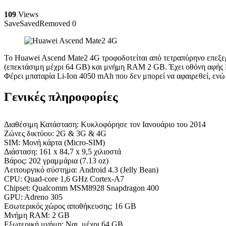
109
Views
Save
Saved
Removed
0
Το Huawei Ascend Mate2 4G τροφοδοτείται από τετραπύρηνο επεξε
(επεκτάσιμη μέχρι 64 GB) και μνήμη RAM 2 GB. Έχει οθόνη αφής L
Φέρει μπαταρία Li-Ion 4050 mAh που δεν μπορεί να αφαιρεθεί, ενώ 
Γενικές πληροφορίες
Διαθέσιμη Κατάσταση: Κυκλοφόρησε τον Ιανουάριο του 2014
Ζώνες δικτύου: 2G & 3G & 4G
SIM: Μονή κάρτα (Micro-SIM)
Διάσταση: 161 x 84,7 x 9,5 χιλιοστά
Βάρος: 202 γραμμάρια (7.13 oz)
Λειτουργικό σύστημα: Android 4.3 (Jelly Bean)
CPU: Quad-core 1,6 GHz Cortex-A7
Chipset: Qualcomm MSM8928 Snapdragon 400
GPU: Adreno 305
Εσωτερικός χώρος αποθήκευσης: 16 GB
Μνήμη RAM: 2 GB
Εξωτερική μνήμη: Ναι, μέχρι 64 GB