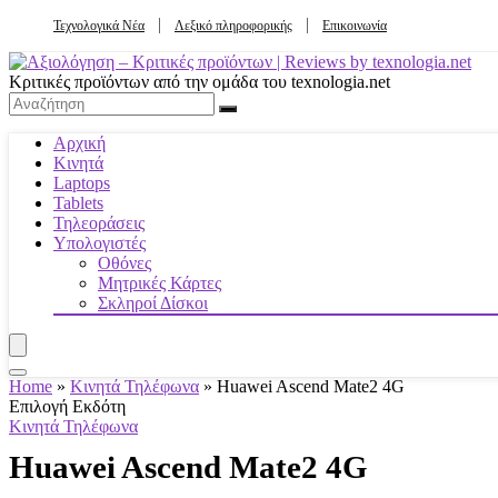
Τεχνολογικά Νέα
Λεξικό πληροφορικής
Επικοινωνία
Κριτικές προϊόντων από την ομάδα του texnologia.net
Αρχική
Κινητά
Laptops
Tablets
Τηλεοράσεις
Υπολογιστές
Οθόνες
Μητρικές Κάρτες
Σκληροί Δίσκοι
Home
»
Κινητά Τηλέφωνα
»
Huawei Ascend Mate2 4G
Επιλογή Εκδότη
Κινητά Τηλέφωνα
Huawei Ascend Mate2 4G