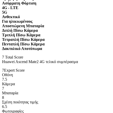
Ασύρματη Φόρτιση
4G - LTE
5G
Ανθεκτικό
Για ηλικιωμένους
Αποσπώμενη Μπαταρία
Διπλή Πίσω Κάμερα
Τριπλή Πίσω Κάμερα
Τετραπλή Πίσω Κάμερα
Πενταπλή Πίσω Κάμερα
Δακτυλικό Αποτύπωμα
7
Total Score
Huawei Ascend Mate2 4G τελικό συμπέρασμα
7
Expert Score
Οθόνη
7.5
Κάμερα
7
Μπαταρία
8
Σχέση ποιότητας τιμής
6.5
Φωτογραφίες