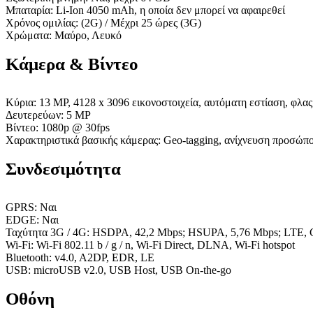
Μπαταρία: Li-Ion 4050 mAh, η οποία δεν μπορεί να αφαιρεθεί
Χρόνος ομιλίας: (2G) / Μέχρι 25 ώρες (3G)
Χρώματα: Μαύρο, Λευκό
Κάμερα & Βίντεο
Κύρια: 13 MP, 4128 x 3096 εικονοστοιχεία, αυτόματη εστίαση, φλ
Δευτερεύων: 5 MP
Βίντεο: 1080p @ 30fps
Χαρακτηριστικά βασικής κάμερας: Geo-tagging, ανίχνευση προσώ
Συνδεσιμότητα
GPRS: Ναι
EDGE: Ναι
Ταχύτητα 3G / 4G: HSDPA, 42,2 Mbps; HSUPA, 5,76 Mbps; LTE, 
Wi-Fi: Wi-Fi 802.11 b / g / n, Wi-Fi Direct, DLNA, Wi-Fi hotspot
Bluetooth: v4.0, A2DP, EDR, LE
USB: microUSB v2.0, USB Host, USB On-the-go
Οθόνη