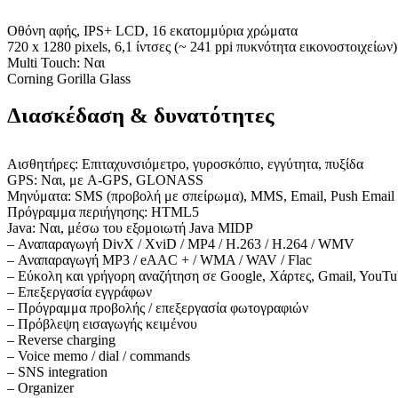
Οθόνη αφής, IPS+ LCD, 16 εκατομμύρια χρώματα
720 x 1280 pixels, 6,1 ίντσες (~ 241 ppi πυκνότητα εικονοστοιχείων)
Multi Touch: Ναι
Corning Gorilla Glass
Διασκέδαση & δυνατότητες
Αισθητήρες: Επιταχυνσιόμετρο, γυροσκόπιο, εγγύτητα, πυξίδα
GPS: Ναι, με A-GPS, GLONASS
Μηνύματα: SMS (προβολή με σπείρωμα), MMS, Email, Push Email
Πρόγραμμα περιήγησης: HTML5
Java: Ναι, μέσω του εξομοιωτή Java MIDP
– Αναπαραγωγή DivX / XviD / MP4 / H.263 / H.264 / WMV
– Αναπαραγωγή MP3 / eAAC + / WMA / WAV / Flac
– Εύκολη και γρήγορη αναζήτηση σε Google, Χάρτες, Gmail, YouTu
– Επεξεργασία εγγράφων
– Πρόγραμμα προβολής / επεξεργασία φωτογραφιών
– Πρόβλεψη εισαγωγής κειμένου
– Reverse charging
– Voice memo / dial / commands
– SNS integration
– Organizer