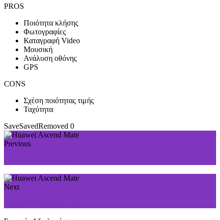
PROS
Ποιότητα κλήσης
Φωτογραφίες
Καταγραφή Video
Μουσική
Ανάλυση οθόνης
GPS
CONS
Σχέση ποιότητας τιμής
Ταχύτητα
Save
Saved
Removed
0
Previous
Huawei Ascend W1
Next
Huawei Ascend D2