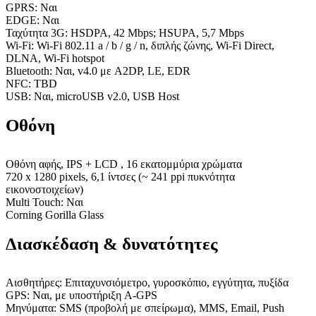
GPRS: Ναι
EDGE: Ναι
Ταχύτητα 3G: HSDPA, 42 Mbps; HSUPA, 5,7 Mbps
Wi-Fi: Wi-Fi 802.11 a / b / g / n, διπλής ζώνης, Wi-Fi Direct,
DLNA, Wi-Fi hotspot
Bluetooth: Ναι, v4.0 με A2DP, LE, EDR
NFC: TBD
USB: Ναι, microUSB v2.0, USB Host
Οθόνη
Οθόνη αφής, IPS + LCD , 16 εκατομμύρια χρώματα
720 x 1280 pixels, 6,1 ίντσες (~ 241 ppi πυκνότητα
εικονοστοιχείων)
Multi Touch: Ναι
Corning Gorilla Glass
Διασκέδαση & δυνατότητες
Αισθητήρες: Επιταχυνσιόμετρο, γυροσκόπιο, εγγύτητα, πυξίδα
GPS: Ναι, με υποστήριξη A-GPS
Μηνύματα: SMS (προβολή με σπείρωμα), MMS, Email, Push