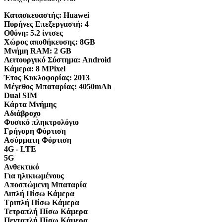
Κατασκευαστής:
Huawei
Πυρήνες Επεξεργαστή:
4
Οθόνη:
5.2 ίντσες
Χώρος αποθήκευσης:
8GB
Μνήμη RAM:
2 GB
Λειτουργικό Σύστημα:
Android
Κάμερα:
8 MPixel
Έτος Κυκλοφορίας:
2013
Μέγεθος Μπαταρίας:
4050mAh
Dual SIM
Κάρτα Μνήμης
Αδιάβροχο
Φυσικό πληκτρολόγιο
Γρήγορη Φόρτιση
Ασύρματη Φόρτιση
4G - LTE
5G
Ανθεκτικό
Για ηλικιωμένους
Αποσπώμενη Μπαταρία
Διπλή Πίσω Κάμερα
Τριπλή Πίσω Κάμερα
Τετραπλή Πίσω Κάμερα
Πενταπλή Πίσω Κάμερα