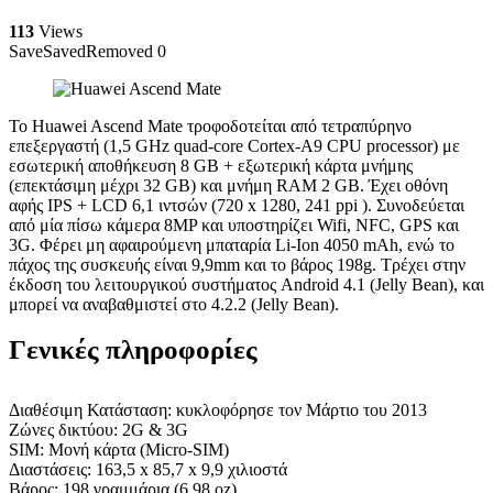
113
Views
Save
Saved
Removed
0
Το Huawei Ascend Mate τροφοδοτείται από τετραπύρηνο
επεξεργαστή (1,5 GHz quad-core Cortex-A9 CPU processor) με
εσωτερική αποθήκευση 8 GB + εξωτερική κάρτα μνήμης
(επεκτάσιμη μέχρι 32 GB) και μνήμη RAM 2 GB. Έχει οθόνη
αφής IPS + LCD 6,1 ιντσών (720 x 1280, 241 ppi ). Συνοδεύεται
από μία πίσω κάμερα 8MP και υποστηρίζει Wifi, NFC, GPS και
3G. Φέρει μη αφαιρούμενη μπαταρία Li-Ion 4050 mAh, ενώ το
πάχος της συσκευής είναι 9,9mm και το βάρος 198g. Τρέχει στην
έκδοση του λειτουργικού συστήματος Android 4.1 (Jelly Bean), και
μπορεί να αναβαθμιστεί στο 4.2.2 (Jelly Bean).
Γενικές πληροφορίες
Διαθέσιμη Κατάσταση: κυκλοφόρησε τον Μάρτιο του 2013
Ζώνες δικτύου: 2G & 3G
SIM: Μονή κάρτα (Micro-SIM)
Διαστάσεις: 163,5 x 85,7 x 9,9 χιλιοστά
Βάρος: 198 γραμμάρια (6.98 oz)