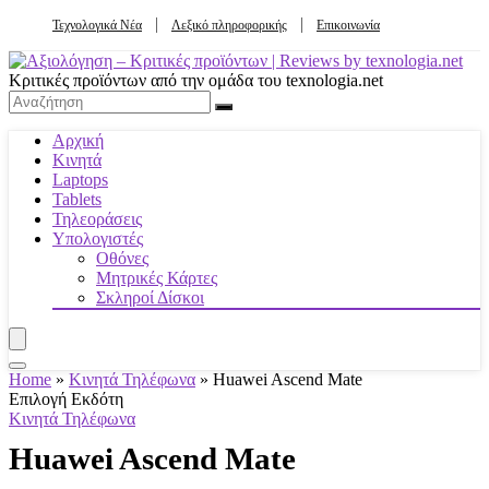
Τεχνολογικά Νέα
Λεξικό πληροφορικής
Επικοινωνία
Κριτικές προϊόντων από την ομάδα του texnologia.net
Αρχική
Κινητά
Laptops
Tablets
Τηλεοράσεις
Υπολογιστές
Οθόνες
Μητρικές Κάρτες
Σκληροί Δίσκοι
Home
»
Κινητά Τηλέφωνα
»
Huawei Ascend Mate
Επιλογή Εκδότη
Κινητά Τηλέφωνα
Huawei Ascend Mate