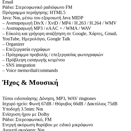
Email
Ράδιο: Στερεοφωνικό ραδιόφωνο FM
Πρόγραμμα περιήγησης: HTML5
Java: Ναι, μέσω του εξομοιωτή Java MIDP
– Αναπαραγωγή DivX / XviD / MP4 / H.263 / H.264 / WMV
– Αναπαραγωγή MP3 / eAAC + / WMA / WAV
– Εύκολη και γρήγορη αναζήτηση σε Google, Χάρτες, Gmail,
YouTube, Ημερολόγιο, Google Talk
– Organizer
– Επεξεργασία εγγράφων
– Πρόγραμμα προβολής / επεξεργασίας φωτογραφιών
– Πρόβλεψη εισαγωγής κειμένου
– SNS integration
– Voice memo/dial/commands
Ήχος & Μουσική
Τύποι ειδοποίησης: Δόνηση, MP3, WAV ringtones
Ισχυρό ηχείο: Φωνή 67dB / Θόρυβος 66dB / Δακτύλιος 75dB
Υποδοχή 3.5mm: Ναι
Ενίσχυση ήχου με Dolby
Ράδιο: Στερεοφωνικό, FM
Ενεργή ακύρωση θορύβου με ειδικό μικρόφωνο
Ανοιχτή ακρόαση: Ναι