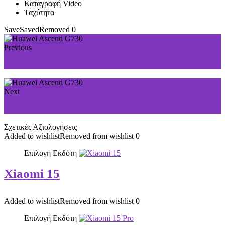
Καταγραφή Video
Ταχύτητα
Save
Saved
Removed
0
Previous
Huawei Ascend P7
Next
Huawei Ascend Y600
Σχετικές Αξιολογήσεις
Added to wishlist
Removed from wishlist
0
Επιλογή Εκδότη
Xiaomi 15
Added to wishlist
Removed from wishlist
0
Επιλογή Εκδότη