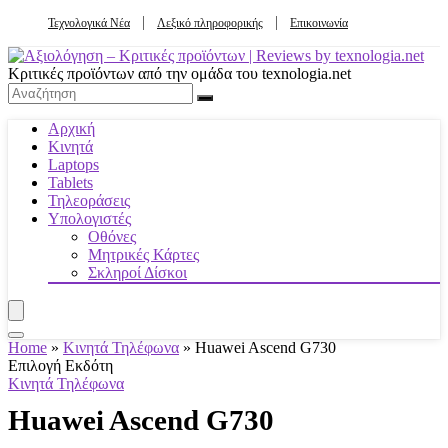
Τεχνολογικά Νέα
Λεξικό πληροφορικής
Επικοινωνία
Κριτικές προϊόντων από την ομάδα του texnologia.net
Αρχική
Κινητά
Laptops
Tablets
Τηλεοράσεις
Υπολογιστές
Οθόνες
Μητρικές Κάρτες
Σκληροί Δίσκοι
Home
»
Κινητά Τηλέφωνα
»
Huawei Ascend G730
Επιλογή Εκδότη
Κινητά Τηλέφωνα
Huawei Ascend G730