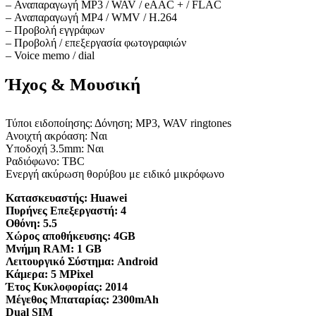
– Αναπαραγωγή MP3 / WAV / eAAC + / FLAC
– Αναπαραγωγή MP4 / WMV / H.264
– Προβολή εγγράφων
– Προβολή / επεξεργασία φωτογραφιών
– Voice memo / dial
Ήχος & Μουσική
Τύποι ειδοποίησης: Δόνηση; MP3, WAV ringtones
Ανοιχτή ακρόαση: Ναι
Υποδοχή 3.5mm: Ναι
Ραδιόφωνο: TBC
Ενεργή ακύρωση θορύβου με ειδικό μικρόφωνο
Κατασκευαστής:
Huawei
Πυρήνες Επεξεργαστή:
4
Οθόνη:
5.5
Χώρος αποθήκευσης:
4GB
Μνήμη RAM:
1 GB
Λειτουργικό Σύστημα:
Android
Κάμερα:
5 MPixel
Έτος Κυκλοφορίας:
2014
Μέγεθος Μπαταρίας:
2300mAh
Dual SIM