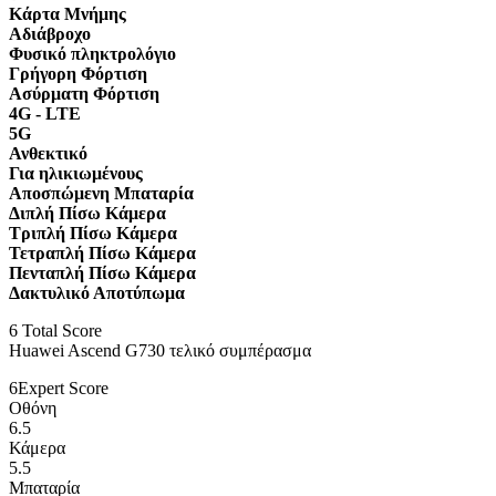
Κάρτα Μνήμης
Αδιάβροχο
Φυσικό πληκτρολόγιο
Γρήγορη Φόρτιση
Ασύρματη Φόρτιση
4G - LTE
5G
Ανθεκτικό
Για ηλικιωμένους
Αποσπώμενη Μπαταρία
Διπλή Πίσω Κάμερα
Τριπλή Πίσω Κάμερα
Τετραπλή Πίσω Κάμερα
Πενταπλή Πίσω Κάμερα
Δακτυλικό Αποτύπωμα
6
Total Score
Huawei Ascend G730 τελικό συμπέρασμα
6
Expert Score
Οθόνη
6.5
Κάμερα
5.5
Μπαταρία