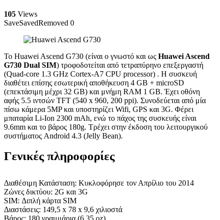
105
Views
Save
Saved
Removed
0
Το Huawei Ascend G730 (είναι ο γνωστό και ως
Huawei Ascend
G730 Dual SIM
) τροφοδοτείται από τετραπύρηνο επεξεργαστή
(Quad-core 1.3 GHz Cortex-A7 CPU processor) . Η συσκευή
διαθέτει επίσης εσωτερική αποθήκευση 4 GB + microSD
(επεκτάσιμη μέχρι 32 GB) και μνήμη RAM 1 GB. Έχει οθόνη
αφής 5.5 ιντσών TFT (540 x 960, 200 ppi). Συνοδεύεται από μία
πίσω κάμερα 5MP και υποστηρίζει Wifi, GPS και 3G. Φέρει
μπαταρία Li-Ion 2300 mAh, ενώ το πάχος της συσκευής είναι
9.6mm και το βάρος 180g. Τρέχει στην έκδοση του λειτουργικού
συστήματος Android 4.3 (Jelly Bean).
Γενικές πληροφορίες
Διαθέσιμη Κατάσταση: Κυκλοφόρησε τον Απρίλιο του 2014
Ζώνες δικτύου: 2G και 3G
SIM: Διπλή κάρτα SIM
Διαστάσεις: 149,5 x 78 x 9,6 χιλιοστά
Βάρος: 180 γραμμάρια (6.35 oz)