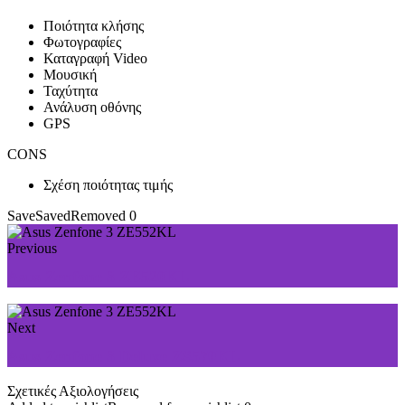
Ποιότητα κλήσης
Φωτογραφίες
Καταγραφή Video
Μουσική
Ταχύτητα
Ανάλυση οθόνης
GPS
CONS
Σχέση ποιότητας τιμής
Save
Saved
Removed
0
Previous
Asus Zenfone 3 ZE520KL
Next
Asus Zenfone 3 Deluxe ZS570KL
Σχετικές Αξιολογήσεις