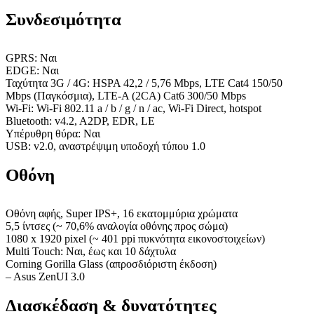
Συνδεσιμότητα
GPRS: Ναι
EDGE: Ναι
Ταχύτητα 3G / 4G: HSPA 42,2 / 5,76 Mbps, LTE Cat4 150/50
Mbps (Παγκόσμια), LTE-A (2CA) Cat6 300/50 Mbps
Wi-Fi: Wi-Fi 802.11 a / b / g / n / ac, Wi-Fi Direct, hotspot
Bluetooth: v4.2, A2DP, EDR, LE
Υπέρυθρη θύρα: Ναι
USB: v2.0, αναστρέψιμη υποδοχή τύπου 1.0
Οθόνη
Οθόνη αφής, Super IPS+, 16 εκατομμύρια χρώματα
5,5 ίντσες (~ 70,6% αναλογία οθόνης προς σώμα)
1080 x 1920 pixel (~ 401 ppi πυκνότητα εικονοστοιχείων)
Multi Touch: Ναι, έως και 10 δάχτυλα
Corning Gorilla Glass (απροσδιόριστη έκδοση)
– Asus ZenUI 3.0
Διασκέδαση & δυνατότητες