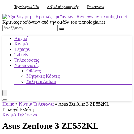
Τεχνολογικά Νέα
Λεξικό πληροφορικής
Επικοινωνία
Κριτικές προϊόντων από την ομάδα του texnologia.net
Αρχική
Κινητά
Laptops
Tablets
Τηλεοράσεις
Υπολογιστές
Οθόνες
Μητρικές Κάρτες
Σκληροί Δίσκοι
Home
»
Κινητά Τηλέφωνα
»
Asus Zenfone 3 ZE552KL
Επιλογή Εκδότη
Κινητά Τηλέφωνα
Asus Zenfone 3 ZE552KL