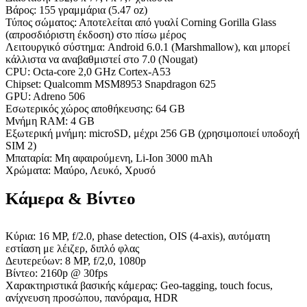
Βάρος: 155 γραμμάρια (5.47 oz)
Τύπος σώματος: Αποτελείται από γυαλί Corning Gorilla Glass
(απροσδιόριστη έκδοση) στο πίσω μέρος
Λειτουργικό σύστημα: Android 6.0.1 (Marshmallow), και μπορεί
κάλλιστα να αναβαθμιστεί στο 7.0 (Nougat)
CPU: Octa-core 2,0 GHz Cortex-A53
Chipset: Qualcomm MSM8953 Snapdragon 625
GPU: Adreno 506
Εσωτερικός χώρος αποθήκευσης: 64 GB
Μνήμη RAM: 4 GB
Εξωτερική μνήμη: microSD, μέχρι 256 GB (χρησιμοποιεί υποδοχή
SIM 2)
Μπαταρία: Μη αφαιρούμενη, Li-Ion 3000 mAh
Χρώματα: Μαύρο, Λευκό, Χρυσό
Κάμερα & Βίντεο
Κύρια: 16 MP, f/2.0, phase detection, OIS (4-axis), αυτόματη
εστίαση με λέιζερ, διπλό φλας
Δευτερεύων: 8 MP, f/2,0, 1080p
Βίντεο: 2160p @ 30fps
Χαρακτηριστικά βασικής κάμερας: Geo-tagging, touch focus,
ανίχνευση προσώπου, πανόραμα, HDR