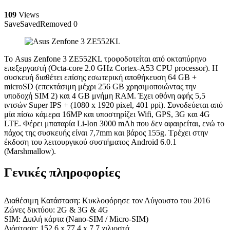
109
Views
Save
Saved
Removed
0
Το Asus Zenfone 3 ZE552KL τροφοδοτείται από οκταπύρηνο
επεξεργαστή (Octa-core 2.0 GHz Cortex-A53 CPU processor). Η
συσκευή διαθέτει επίσης εσωτερική αποθήκευση 64 GB +
microSD (επεκτάσιμη μέχρι 256 GB χρησιμοποιώντας την
υποδοχή SIM 2) και 4 GB μνήμη RAM. Έχει οθόνη αφής 5,5
ιντσών Super IPS + (1080 x 1920 pixel, 401 ppi). Συνοδεύεται από
μία πίσω κάμερα 16MP και υποστηρίζει Wifi, GPS, 3G και 4G
LTE. Φέρει μπαταρία Li-Ion 3000 mAh που δεν αφαιρείται, ενώ το
πάχος της συσκευής είναι 7,7mm και βάρος 155g. Τρέχει στην
έκδοση του λειτουργικού συστήματος Android 6.0.1
(Marshmallow).
Γενικές πληροφορίες
Διαθέσιμη Κατάσταση: Κυκλοφόρησε τον Αύγουστο του 2016
Ζώνες δικτύου: 2G & 3G & 4G
SIM: Διπλή κάρτα (Nano-SIM / Micro-SIM)
Διάσταση: 152,6 x 77,4 x 7,7 χιλιοστά