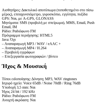
Αισθητήρες: Δακτυλικό αποτύπωμα (τοποθετημένο στο πίσω
μέρος), επιταχυνσιόμετρο, γυροσκόπιο, εγγύτητα, πυξίδα
GPS: Ναι, με A-GPS, GLONASS
Μηνύματα: SMS (προβολή με σπείρωμα), MMS, Email, Push
Email, IM
Ράδιο: Ραδιόφωνο FM
Πρόγραμμα περιήγησης: HTML5
Java: Όχι
– Αναπαραγωγή MP3 / WAV / eAAC +
– Αναπαραγωγή MP4 / H.264
– Προβολή εγγράφων
– Επεξεργασία φωτογραφιών / βίντεο
Ήχος & Μουσική
Τύποι ειδοποίησης: Δόνηση; MP3, WAV ringtones
Ισχυρό ηχείο: Voice 65dB / Noise 70dB / Ring 76dB
Υποδοχή 3,5 mm: Ναι
Ήχος 24 bit / 192 kHz
Ράδιο: Ραδιόφωνο FM
Ανοιχτή ακρόαση: Ναι