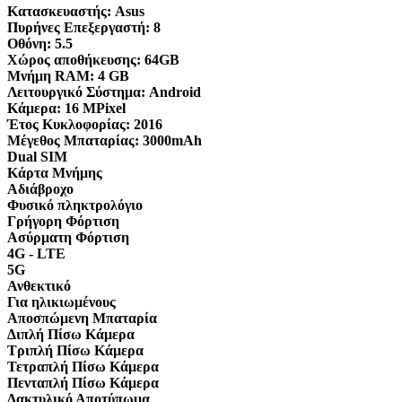
Κατασκευαστής:
Asus
Πυρήνες Επεξεργαστή:
8
Οθόνη:
5.5
Χώρος αποθήκευσης:
64GB
Μνήμη RAM:
4 GB
Λειτουργικό Σύστημα:
Android
Κάμερα:
16 MPixel
Έτος Κυκλοφορίας:
2016
Μέγεθος Μπαταρίας:
3000mAh
Dual SIM
Κάρτα Μνήμης
Αδιάβροχο
Φυσικό πληκτρολόγιο
Γρήγορη Φόρτιση
Ασύρματη Φόρτιση
4G - LTE
5G
Ανθεκτικό
Για ηλικιωμένους
Αποσπώμενη Μπαταρία
Διπλή Πίσω Κάμερα
Τριπλή Πίσω Κάμερα
Τετραπλή Πίσω Κάμερα
Πενταπλή Πίσω Κάμερα
Δακτυλικό Αποτύπωμα