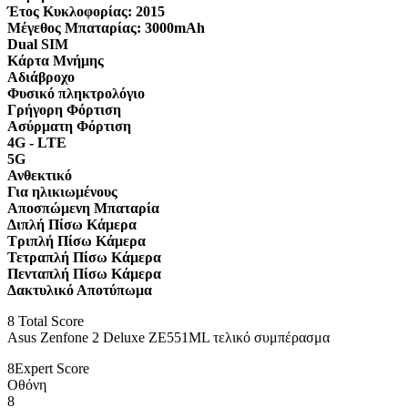
Έτος Κυκλοφορίας:
2015
Μέγεθος Μπαταρίας:
3000mAh
Dual SIM
Κάρτα Μνήμης
Αδιάβροχο
Φυσικό πληκτρολόγιο
Γρήγορη Φόρτιση
Ασύρματη Φόρτιση
4G - LTE
5G
Ανθεκτικό
Για ηλικιωμένους
Αποσπώμενη Μπαταρία
Διπλή Πίσω Κάμερα
Τριπλή Πίσω Κάμερα
Τετραπλή Πίσω Κάμερα
Πενταπλή Πίσω Κάμερα
Δακτυλικό Αποτύπωμα
8
Total Score
Asus Zenfone 2 Deluxe ZE551ML τελικό συμπέρασμα
8
Expert Score
Οθόνη
8