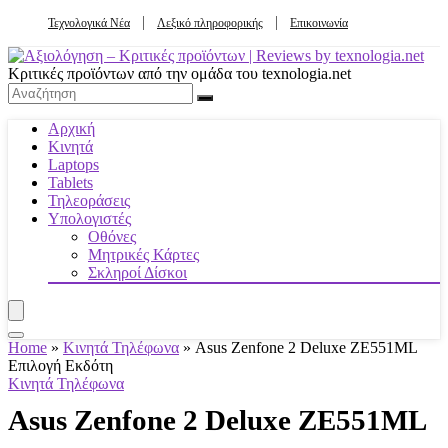
Τεχνολογικά Νέα
Λεξικό πληροφορικής
Επικοινωνία
Κριτικές προϊόντων από την ομάδα του texnologia.net
Αρχική
Κινητά
Laptops
Tablets
Τηλεοράσεις
Υπολογιστές
Οθόνες
Μητρικές Κάρτες
Σκληροί Δίσκοι
Home
»
Κινητά Τηλέφωνα
»
Asus Zenfone 2 Deluxe ZE551ML
Επιλογή Εκδότη
Κινητά Τηλέφωνα
Asus Zenfone 2 Deluxe ZE551ML