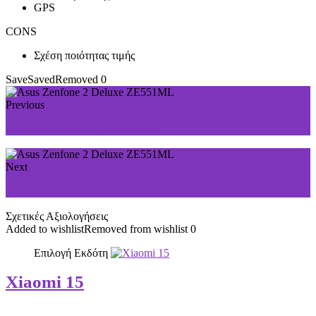
GPS
CONS
Σχέση ποιότητας τιμής
Save
Saved
Removed
0
Previous
Asus Zenfone Go ZC500TG
Next
Asus Zenfone 2 Laser ZE550KL
Σχετικές Αξιολογήσεις
Added to wishlist
Removed from wishlist
0
Επιλογή Εκδότη
Xiaomi 15