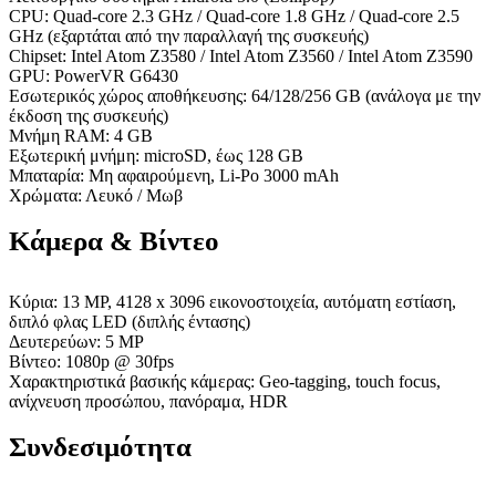
CPU: Quad-core 2.3 GHz / Quad-core 1.8 GHz / Quad-core 2.5
GHz (εξαρτάται από την παραλλαγή της συσκευής)
Chipset: Intel Atom Z3580 / Intel Atom Z3560 / Intel Atom Z3590
GPU: PowerVR G6430
Εσωτερικός χώρος αποθήκευσης: 64/128/256 GB (ανάλογα με την
έκδοση της συσκευής)
Μνήμη RAM: 4 GB
Εξωτερική μνήμη: microSD, έως 128 GB
Μπαταρία: Μη αφαιρούμενη, Li-Po 3000 mAh
Χρώματα: Λευκό / Μωβ
Κάμερα & Βίντεο
Κύρια: 13 MP, 4128 x 3096 εικονοστοιχεία, αυτόματη εστίαση,
διπλό φλας LED (διπλής έντασης)
Δευτερεύων: 5 MP
Βίντεο: 1080p @ 30fps
Χαρακτηριστικά βασικής κάμερας: Geo-tagging, touch focus,
ανίχνευση προσώπου, πανόραμα, HDR
Συνδεσιμότητα