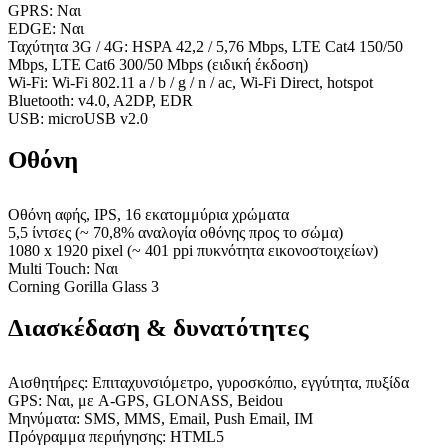
GPRS: Ναι
EDGE: Ναι
Ταχύτητα 3G / 4G: HSPA 42,2 / 5,76 Mbps, LTE Cat4 150/50
Mbps, LTE Cat6 300/50 Mbps (ειδική έκδοση)
Wi-Fi: Wi-Fi 802.11 a / b / g / n / ac, Wi-Fi Direct, hotspot
Bluetooth: v4.0, A2DP, EDR
USB: microUSB v2.0
Οθόνη
Οθόνη αφής, IPS, 16 εκατομμύρια χρώματα
5,5 ίντσες (~ 70,8% αναλογία οθόνης προς το σώμα)
1080 x 1920 pixel (~ 401 ppi πυκνότητα εικονοστοιχείων)
Multi Touch: Ναι
Corning Gorilla Glass 3
Διασκέδαση & δυνατότητες
Αισθητήρες: Επιταχυνσιόμετρο, γυροσκόπιο, εγγύτητα, πυξίδα
GPS: Ναι, με A-GPS, GLONASS, Beidou
Μηνύματα: SMS, MMS, Email, Push Email, IM
Πρόγραμμα περιήγησης: HTML5