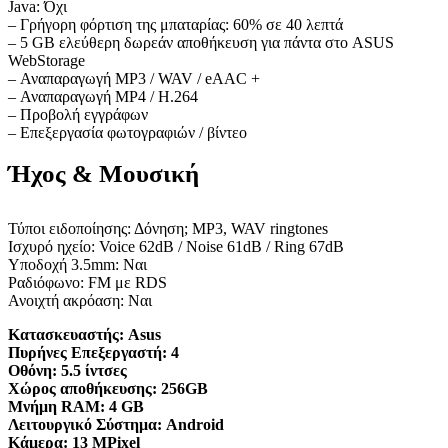
Java: Όχι
– Γρήγορη φόρτιση της μπαταρίας: 60% σε 40 λεπτά
– 5 GB ελεύθερη δωρεάν αποθήκευση για πάντα στο ASUS
WebStorage
– Αναπαραγωγή MP3 / WAV / eAAC +
– Αναπαραγωγή MP4 / H.264
– Προβολή εγγράφων
– Επεξεργασία φωτογραφιών / βίντεο
Ήχος & Μουσική
Τύποι ειδοποίησης: Δόνηση; MP3, WAV ringtones
Ισχυρό ηχείο: Voice 62dB / Noise 61dB / Ring 67dB
Υποδοχή 3.5mm: Ναι
Ραδιόφωνο: FM με RDS
Ανοιχτή ακρόαση: Ναι
Κατασκευαστής:
Asus
Πυρήνες Επεξεργαστή:
4
Οθόνη:
5.5 ίντσες
Χώρος αποθήκευσης:
256GB
Μνήμη RAM:
4 GB
Λειτουργικό Σύστημα:
Android
Κάμερα:
13 MPixel