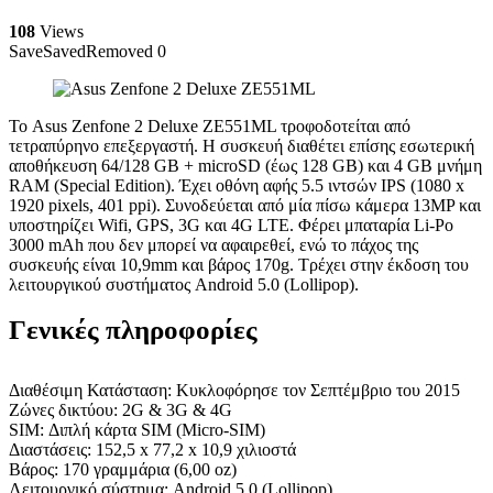
108
Views
Save
Saved
Removed
0
Το Asus Zenfone 2 Deluxe ZE551ML τροφοδοτείται από
τετραπύρηνο επεξεργαστή. Η συσκευή διαθέτει επίσης εσωτερική
αποθήκευση 64/128 GB + microSD (έως 128 GB) και 4 GB μνήμη
RAM (Special Edition). Έχει οθόνη αφής 5.5 ιντσών IPS (1080 x
1920 pixels, 401 ppi). Συνοδεύεται από μία πίσω κάμερα 13MP και
υποστηρίζει Wifi, GPS, 3G και 4G LTE. Φέρει μπαταρία Li-Po
3000 mAh που δεν μπορεί να αφαιρεθεί, ενώ το πάχος της
συσκευής είναι 10,9mm και βάρος 170g. Τρέχει στην έκδοση του
λειτουργικού συστήματος Android 5.0 (Lollipop).
Γενικές πληροφορίες
Διαθέσιμη Κατάσταση: Κυκλοφόρησε τον Σεπτέμβριο του 2015
Ζώνες δικτύου: 2G & 3G & 4G
SIM: Διπλή κάρτα SIM (Micro-SIM)
Διαστάσεις: 152,5 x 77,2 x 10,9 χιλιοστά
Βάρος: 170 γραμμάρια (6,00 oz)
Λειτουργικό σύστημα: Android 5.0 (Lollipop)