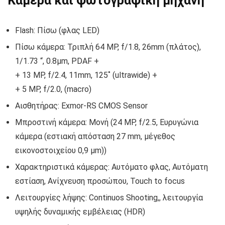
Κάμερα και φωτογραφική μηχανή
Flash: Πίσω (φλας LED)
Πίσω κάμερα: Τριπλή 64 MP, f/1.8, 26mm (πλάτος),
1/1.73 “, 0.8μm, PDAF +
+ 13 MP, f/2.4, 11mm, 125˚ (ultrawide) +
+ 5 MP, f/2.0, (macro)
Αισθητήρας: Exmor-RS CMOS Sensor
Μπροστινή κάμερα: Μονή (24 MP, f/2.5, Ευρυγώνια
κάμερα (εστιακή απόσταση 27 mm, μέγεθος
εικονοστοιχείου 0,9 μm))
Χαρακτηριστικά κάμερας: Αυτόματο φλας, Αυτόματη
εστίαση, Ανίχνευση προσώπου, Touch to focus
Λειτουργίες λήψης: Continuos Shooting,, λειτουργία
υψηλής δυναμικής εμβέλειας (HDR)