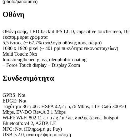
(photo/panorama)
Οθόνη
Οθόνη αφής, LED-backlit IPS LCD, capacitive touchscreen, 16
εκατομμύρια χρώματα
5,5 ίντσες (~ 67,7% αναλογία οθόνης προς σώμα)
1080 x 1920 pixel (~ 401 ppi πυκνότητα εικονοστοιχείων)
Multi Touch: Ναι
Ion-strengthened glass, oleophobic coating
– Force Touch display – Display Zoom
Συνδεσιμότητα
GPRS: Ναι
EDGE: Ναι
Ταχύτητα 3G / 4G: HSPA 42,2 / 5,76 Mbps, LTE Cat6 300/50
Mbps, EV-DO Rev.A 3,1 Mbps
Wi-Fi: Wi-Fi 802.11 a / b / g / n / ac, διπλής ζώνης, hotspot
Bluetooth: v4.2, A2DP, LE
NFC: Ναι (Πληρωμή με Pay)
USB: v2.0, αναστρέψιμη υποδοχή