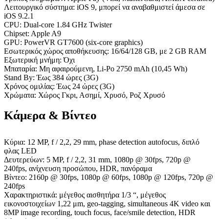
Λειτουργικό σύστημα: iOS 9, μπορεί να αναβαθμιστεί άμεσα σε
iOS 9.2.1
CPU: Dual-core 1.84 GHz Twister
Chipset: Apple A9
GPU: PowerVR GT7600 (six-core graphics)
Εσωτερικός χώρος αποθήκευσης: 16/64/128 GB, με 2 GB RAM
Εξωτερική μνήμη: Όχι
Μπαταρία: Μη αφαιρούμενη, Li-Po 2750 mAh (10,45 Wh)
Stand By: Έως 384 ώρες (3G)
Χρόνος ομιλίας: Έως 24 ώρες (3G)
Χρώματα: Χώρος Γκρι, Ασημί, Χρυσό, Ροζ Χρυσό
Κάμερα & Βίντεο
Κύρια: 12 MP, f / 2,2, 29 mm, phase detection autofocus, διπλό
φλας LED
Δευτερεύων: 5 MP, f / 2,2, 31 mm, 1080p @ 30fps, 720p @
240fps, ανίχνευση προσώπου, HDR, πανόραμα
Βίντεο: 2160p @ 30fps, 1080p @ 60fps, 1080p @ 120fps, 720p @
240fps
Χαρακτηριστικά: μέγεθος αισθητήρα 1/3 “, μέγεθος
εικονοστοιχείων 1,22 μm, geo-tagging, simultaneous 4K video και
8MP image recording, touch focus, face/smile detection, HDR