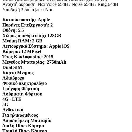
Ανοιχτή ακρόαση: Ναι Voice 65dB / Noise 65dB / Ring 64dB
Υποδοχή 3.5mm jack: Ναι
Κατασκευαστής:
Apple
Πυρήνες Επεξεργαστή:
2
Οθόνη:
5.5
Χώρος αποθήκευσης:
128GB
Μνήμη RAM:
2 GB
Λειτουργικό Σύστημα:
Apple iOS
Κάμερα:
12 MPixel
Έτος Κυκλοφορίας:
2015
Μέγεθος Μπαταρίας:
2750mAh
Dual SIM
Κάρτα Μνήμης
Αδιάβροχο
Φυσικό πληκτρολόγιο
Γρήγορη Φόρτιση
Ασύρματη Φόρτιση
4G - LTE
5G
Ανθεκτικό
Για ηλικιωμένους
Αποσπώμενη Μπαταρία
Διπλή Πίσω Κάμερα
Τριπλή Πίσω Κάμερα