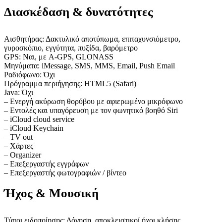
Διασκέδαση & δυνατότητες
Αισθητήρας: Δακτυλικό αποτύπωμα, επιταχυνσιόμετρο,
γυροσκόπιο, εγγύτητα, πυξίδα, βαρόμετρο
GPS: Ναι, με A-GPS, GLONASS
Μηνύματα: iMessage, SMS, MMS, Email, Push Email
Ραδιόφωνο: Όχι
Πρόγραμμα περιήγησης: HTML5 (Safari)
Java: Όχι
– Ενεργή ακύρωση θορύβου με αφιερωμένο μικρόφωνο
– Εντολές και υπαγόρευση με τον φωνητικό βοηθό Siri
– iCloud cloud service
– iCloud Keychain
– TV out
– Χάρτες
– Organizer
– Επεξεργαστής εγγράφων
– Επεξεργαστής φωτογραφιών / βίντεο
Ήχος & Μουσική
Τύποι ειδοποίησης: Δόνηση, αποκλειστικοί ήχοι κλήσης