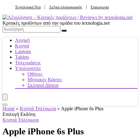
Τεχνολογικά Νέα
Λεξικό πληροφορικής
Επικοινωνία
Κριτικές προϊόντων από την ομάδα του texnologia.net
Αρχική
Κινητά
Laptops
Tablets
Τηλεοράσεις
Υπολογιστές
Οθόνες
Μητρικές Κάρτες
Σκληροί Δίσκοι
Home
»
Κινητά Τηλέφωνα
»
Apple iPhone 6s Plus
Επιλογή Εκδότη
Κινητά Τηλέφωνα
Apple iPhone 6s Plus