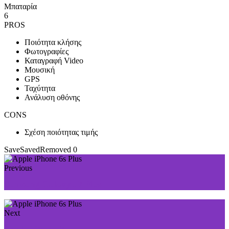
Μπαταρία
6
PROS
Ποιότητα κλήσης
Φωτογραφίες
Καταγραφή Video
Μουσική
GPS
Ταχύτητα
Ανάλυση οθόνης
CONS
Σχέση ποιότητας τιμής
Save
Saved
Removed
0
Previous
Samsung Galaxy J7 Plus
Next