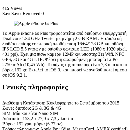
415
Views
Save
Saved
Removed
0
Το Apple iPhone 6s Plus τροφοδοτείται από διπύρηνο επεξεργαστή
Dual-core 1.84 GHz Twister με μνήμη 2 GB RAM . Η συσκευή
διαθέτει επίσης εσωτερική αποθήκευση 16/64/128 GB και οθόνη
IPS LCD 5,5 ιντσών με οπίσθιο φωτισμό LED (1080 x 1920 pixel,
401 ppi). Έχει μια πίσω κάμερα 12MP και υποστηρίζει Wifi, NFC,
GPS, 3G και 4G LTE. Φέρει μη αφαιρούμενη μπαταρία Li-Po
2750 mAh (10,45 Wh). Το πάχος της συσκευής είναι 7,3 mm και το
βάρος 192 gr. Εκτελεί το iOS 9, και μπορεί να αναβαθμιστεί άμεσα
σε iOS 9.2.1.
Γενικές πληροφορίες
Διαθέσιμη Κατάσταση: Κυκλοφόρησε το Σεπτέμβριο του 2015
Ζώνες δικτύου: 2G & 3G & 4G
SIM: Μία και είναι Nano-SIM
Διάσταση: 158,2 x 77,9 x 7,3 χιλιοστά
Βάρος: 192 γραμμάρια (6.77 oz)
Τρόπος πληρωμών: Apple Pay (Visa, MasterCard, AMEX certified)