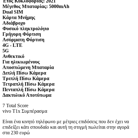
Έτος Κυκλοφορίας:
2021
Μέγεθος Μπαταρίας:
5000mAh
Dual SIM
Κάρτα Μνήμης
Αδιάβροχο
Φυσικό πληκτρολόγιο
Γρήγορη Φόρτιση
Ασύρματη Φόρτιση
4G - LTE
5G
Ανθεκτικό
Για ηλικιωμένους
Αποσπώμενη Μπαταρία
Διπλή Πίσω Κάμερα
Τριπλή Πίσω Κάμερα
Τετραπλή Πίσω Κάμερα
Πενταπλή Πίσω Κάμερα
Δακτυλικό Αποτύπωμα
7
Total Score
vivo T1x Συμπέρασμα
Είναι ένα κινητό τηλέφωνο με μέτριες επιδόσεις που δεν έχει να
επιδείξει κάτι σπουδαίο και αυτή τη στιγμή πωλείται στην αγορά
στα 230 ευρώ