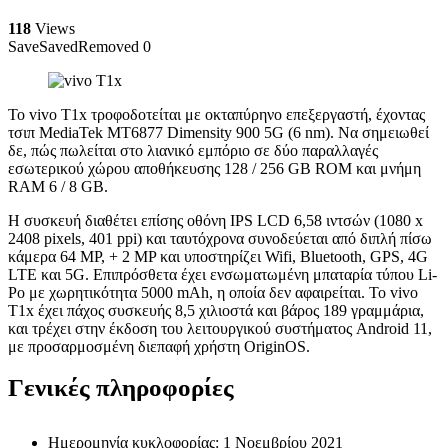
118
Views
Save
Saved
Removed
0
Το vivo T1x τροφοδοτείται με οκταπύρηνο επεξεργαστή, έχοντας
τσιπ MediaTek MT6877 Dimensity 900 5G (6 nm). Να σημειωθεί
δε, πώς πωλείται στο λιανικό εμπόριο σε δύο παραλλαγές
εσωτερικού χώρου αποθήκευσης 128 / 256 GB ROM και μνήμη
RAM 6 / 8 GB.
Η συσκευή διαθέτει επίσης οθόνη IPS LCD 6,58 ιντσών (1080 x
2408 pixels, 401 ppi) και ταυτόχρονα συνοδεύεται από διπλή πίσω
κάμερα 64 MP, + 2 MP και υποστηρίζει Wifi, Bluetooth, GPS, 4G
LTE και 5G. Επιπρόσθετα έχει ενσωματωμένη μπαταρία τύπου Li-
Po με χωρητικότητα 5000 mAh, η οποία δεν αφαιρείται. Το vivo
T1x έχει πάχος συσκευής 8,5 χιλιοστά και βάρος 189 γραμμάρια,
και τρέχει στην έκδοση του λειτουργικού συστήματος Android 11,
με προσαρμοσμένη διεπαφή χρήστη OriginOS.
Γενικές πληροφορίες
Ημερομηνία κυκλοφορίας: 1 Νοεμβρίου 2021