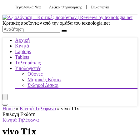
Τεχνολογικά Νέα
Λεξικό πληροφορικής
Επικοινωνία
Κριτικές προϊόντων από την ομάδα του texnologia.net
Αρχική
Κινητά
Laptops
Tablets
Τηλεοράσεις
Υπολογιστές
Οθόνες
Μητρικές Κάρτες
Σκληροί Δίσκοι
Home
»
Κινητά Τηλέφωνα
»
vivo T1x
Επιλογή Εκδότη
Κινητά Τηλέφωνα
vivo T1x