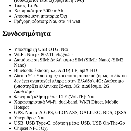
(τουλάχιστον έτσι ισχυρίζεται η vivo)
Τύπος: Li-Po
Χωρητικότητα: 5000 mAh
Αποσπώμενη μπαταρία: Όχι
Γρήγορη φόρτιση: Ναι, στα 44 watt
Συνδεσιμότητα
Υποστήριξη USB OTG: Ναι
Wi-Fi: Ναι με 802.11 a/b/g/n/ac
Διαμόρφωση SIM: Διπλή κάρτα SIM (SIM1: Nano) (SIM2:
Nano)
Bluetooth: έκδοση 5.2, A2DP, LE, aptX HD
Δίκτυο 5G: Υποστηρίζεται από τη συσκευή (όμως το δίκτυο
δεν έχει αναπτυχθεί πλήρως στην Ελλάδα), 4G: Διαθέσιμο
(υποστηρίζει ελληνικές ζώνες), 3G: Διαθέσιμο, 2G:
Διαθέσιμο
Φωνητική κλήση μέσω LTE (VoLTE): Ναι
Χαρακτηριστικά Wi-Fi: dual-band, Wi-Fi Direct, Mobile
Hotspot
GPS: Ναι με A-GPS, GLONASS, GALILEO, BDS, QZSS
Υπέρυθρες: Ναι
USB: USB Type-C, φόρτιση μέσω USB, USB On-The-Go
Chipset NFC: Όχι