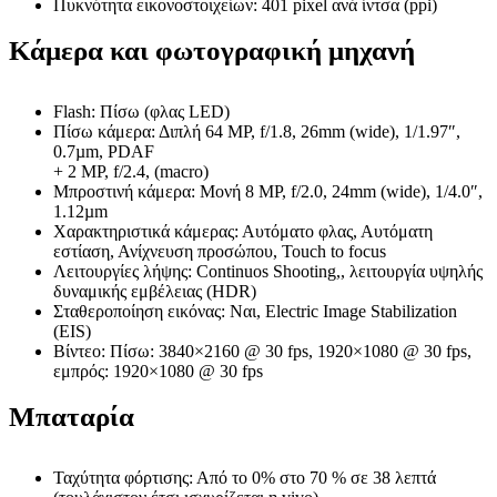
Πυκνότητα εικονοστοιχείων: 401 pixel ανά ίντσα (ppi)
Κάμερα και φωτογραφική μηχανή
Flash: Πίσω (φλας LED)
Πίσω κάμερα: Διπλή 64 MP, f/1.8, 26mm (wide), 1/1.97″,
0.7µm, PDAF
+ 2 MP, f/2.4, (macro)
Μπροστινή κάμερα: Μονή 8 MP, f/2.0, 24mm (wide), 1/4.0″,
1.12µm
Χαρακτηριστικά κάμερας: Αυτόματο φλας, Αυτόματη
εστίαση, Ανίχνευση προσώπου, Touch to focus
Λειτουργίες λήψης: Continuos Shooting,, λειτουργία υψηλής
δυναμικής εμβέλειας (HDR)
Σταθεροποίηση εικόνας: Ναι, Electric Image Stabilization
(EIS)
Βίντεο: Πίσω: 3840×2160 @ 30 fps, 1920×1080 @ 30 fps,
εμπρός: 1920×1080 @ 30 fps
Μπαταρία
Ταχύτητα φόρτισης: Από το 0% στο 70 % σε 38 λεπτά