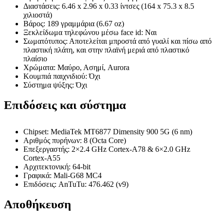
Διαστάσεις: 6.46 x 2.96 x 0.33 ίντσες (164 x 75.3 x 8.5
χιλιοστά)
Βάρος: 189 γραμμάρια (6.67 oz)
Ξεκλείδωμα τηλεφώνου μέσω face id: Ναι
Σωματότυπος: Αποτελείται μπροστά από γυαλί και πίσω από
πλαστική πλάτη, και στην πλαϊνή μεριά από πλαστικό
πλαίσιο
Χρώματα: Μαύρο, Ασημί, Aurora
Κουμπιά παιχνιδιού: Όχι
Σύστημα ψύξης: Όχι
Επιδόσεις και σύστημα
Chipset: MediaTek MT6877 Dimensity 900 5G (6 nm)
Αριθμός πυρήνων: 8 (Octa Core)
Επεξεργαστής: 2×2.4 GHz Cortex-A78 & 6×2.0 GHz
Cortex-A55
Αρχιτεκτονική: 64-bit
Γραφικά: Mali-G68 MC4
Επιδόσεις: AnTuTu: 476.462 (v9)
Αποθήκευση